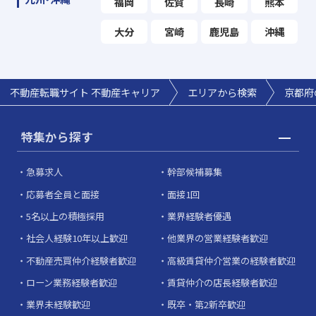
福岡
佐賀
長崎
熊本
大分
宮崎
鹿児島
沖縄
不動産転職サイト 不動産キャリア
エリアから検索
京都府
特集から探す
急募求人
幹部候補募集
応募者全員と面接
面接1回
5名以上の積極採用
業界経験者優遇
社会人経験10年以上歓迎
他業界の営業経験者歓迎
不動産売買仲介経験者歓迎
高級賃貸仲介営業の経験者歓迎
ローン業務経験者歓迎
賃貸仲介の店長経験者歓迎
業界未経験歓迎
既卒・第2新卒歓迎