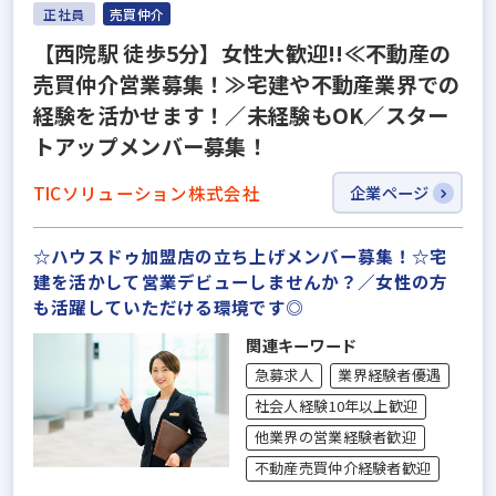
正社員
売買仲介
【西院駅 徒歩5分】女性大歓迎!!≪不動産の
売買仲介営業募集！≫宅建や不動産業界での
経験を活かせます！／未経験もOK／スター
トアップメンバー募集！
TICソリューション株式会社
企業ページ
☆ハウスドゥ加盟店の立ち上げメンバー募集！☆宅
建を活かして営業デビューしませんか？／女性の方
も活躍していただける環境です◎
関連キーワード
急募求人
業界経験者優遇
社会人経験10年以上歓迎
他業界の営業経験者歓迎
不動産売買仲介経験者歓迎