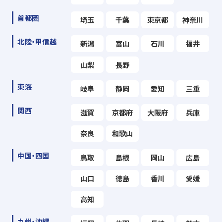
首都圏
埼玉
千葉
東京都
神奈川
北陸・甲信越
新潟
富山
石川
福井
山梨
長野
東海
岐阜
静岡
愛知
三重
関西
滋賀
京都府
大阪府
兵庫
奈良
和歌山
中国・四国
鳥取
島根
岡山
広島
山口
徳島
香川
愛媛
高知
九州・沖縄