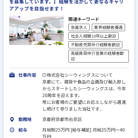
を募集しています。】経験を活かして更なるキャリ
アアップを目指せます！
関連キーワード
急募求人
業界経験者優遇
社会人経験10年以上歓迎
不動産売買仲介経験者歓迎
高級賃貸仲介営業の経験者歓
迎
仕事内容
◎株式会社シーウィングスについて
京都にて、雑貨や食品の企画及び輸入卸し
からスタートしたシーウィングスは、今年
20周年を迎えます。
常にお客様のご要望にお応えしながら邁進
し続けて参りました当社です...
勤務地
京都府京都市右京区
給与
月給制25万円 [給与補足] 月給25万円～40
万円