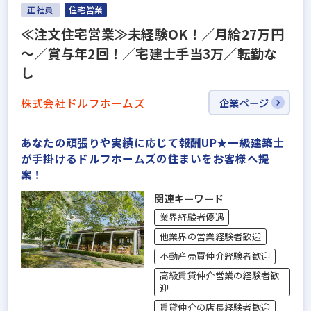
正社員
住宅営業
≪注文住宅営業≫未経験OK！／月給27万円
～／賞与年2回！／宅建士手当3万／転勤な
し
株式会社ドルフホームズ
企業ページ
あなたの頑張りや実績に応じて報酬UP★一級建築士
が手掛けるドルフホームズの住まいをお客様へ提
案！
関連キーワード
業界経験者優遇
他業界の営業経験者歓迎
不動産売買仲介経験者歓迎
高級賃貸仲介営業の経験者歓
迎
賃貸仲介の店長経験者歓迎