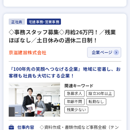
正社員
宅建事務・営業事務
◇事務スタッフ募集◇月給26万円！／残業
ほぼなし／土日休みの週休二日制！
京滋建設株式会社
企業ページ
『100年先の笑顔へつなげる企業』地域に密着し、お
客様も社員も大切にする企業！
関連キーワード
急募求人
設立30年以上
年齢不問
転勤なし
残業少ない
仕事内容
◇資料作成・書類作成など事務全般（テン