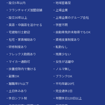
設立5年以内
地域密着型
フランチャイズ加盟店舗
上場企業
設立30年以上
上場企業のグループ会社
英語・中国語を活かせる
学歴不問
宅建取引士歓迎
自動車免許未取得でもOK
社宅・家賃補助あり
資格支援制度あり
研修制度あり
転勤なし
フレックス勤務あり
残業少ない
マイカー通勤可
女性が活躍中
扶養控除内で働ける
ノルマ無し
副業OK
ブランクOK
離職率5％以下
平均年齢20代
土日休みあり
完全週休2日
休日シフト制
年間休日120日以上