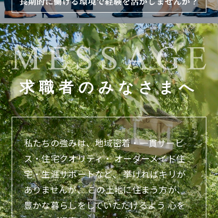
求職者のみなさまへ
私たちの強みは、地域密着・一貫サービ
ス・住宅クオリティ・
オーダーメイド住
宅・生涯サポートなど、
挙げればキリが
ありませんが、
この土地に住まう方が、
豊かな暮らしをしていただけるよう
心を