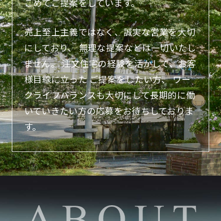
こめてご提案をしています。
売上至上主義ではなく、誠実な営業を大切
にしており、
無理な提案などは一切いたし
ません。
注文住宅の経験を活かして、お客
様目線に立った
ご提案をしたい方、
ワー
クライフバランスも大切にして長期的に働
いていきたい方の応募をお待ちしておりま
す。