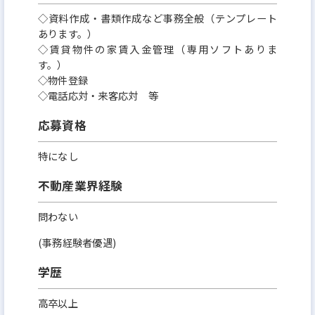
◇資料作成・書類作成など事務全般（テンプレート
そして地域発展の為、活動したいとの思いから、地
あります。）
域密着企業として地域社会への貢献、ボランティア
◇賃貸物件の家賃入金管理（専用ソフトありま
活動にも出来る限り力を入れております。
す。）
◇物件登録
◇電話応対・来客応対 等
応募資格
特になし
不動産業界経験
問わない
(事務経験者優遇)
学歴
高卒以上