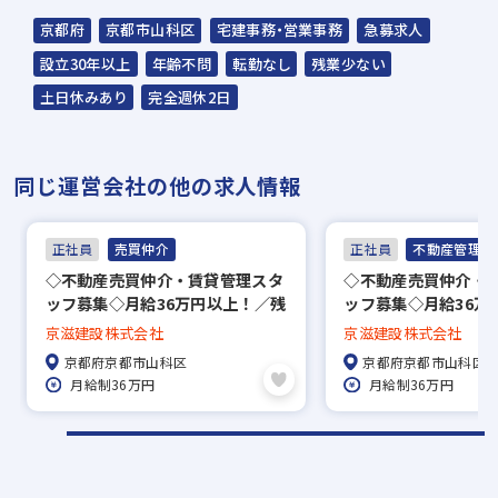
京都府
京都市山科区
宅建事務・営業事務
急募求人
☆入社時期は相談に応じます。現在、在職中
設立30年以上
年齢不問
転勤なし
残業少ない
の方も積極的にご応募ください。
土日休みあり
完全週休2日
☆応募の秘密は厳守いたします。
同じ運営会社の他の求人情報
正社員
売買仲介
正社員
不動産管理・P
◇不動産売買仲介・賃貸管理スタ
◇不動産売買仲介・
ッフ募集◇月給36万円以上！／残
ッフ募集◇月給36万
業ほぼなし／土日休みの週休二日
業ほぼなし／土日休
京滋建設株式会社
京滋建設株式会社
制！
制！
京都府京都市山科区
京都府京都市山科区
月給制36万円
月給制36万円