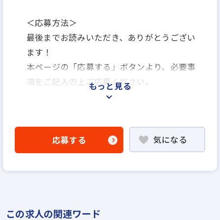
＜応募方法＞
最後までお読みいただき、ありがとうござい
ます！
本ページの「応募する」ボタンより、必要事
項をご記入の上ご応募ください。
もっと見る
＜選考プロセス＞
「応募する」よりエントリー
気になる
応募する
▼
WEB応募書類による書類選考
▼
面接（1回～数回）
▼
この求人の関連ワード
内定