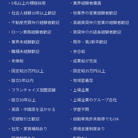
5名以上の積極採用
業界経験者優遇
社会人経験10年以上歓迎
他業界の営業経験者歓迎
不動産売買仲介経験者歓迎
高級賃貸仲介営業の経験者歓迎
ローン業務経験者歓迎
賃貸仲介の店長経験者歓迎
業界未経験歓迎
既卒・第2新卒歓迎
職種未経験歓迎
歩合給
年俸制
成果給が充実
固定給25万円以上
固定給35万円以上
設立5年以内
地域密着型
フランチャイズ加盟店舗
上場企業
設立30年以上
上場企業のグループ会社
英語・中国語を活かせる
学歴不問
宅建取引士歓迎
自動車免許未取得でもOK
社宅・家賃補助あり
資格支援制度あり