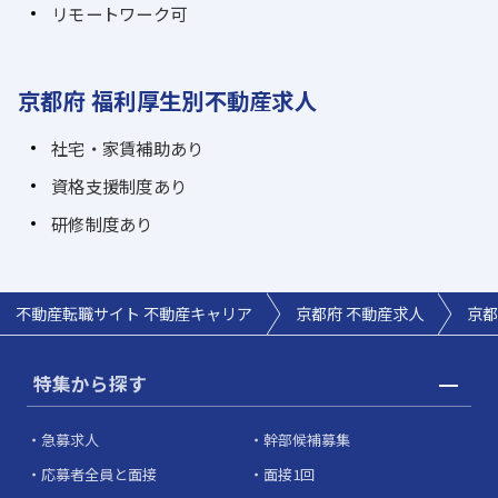
リモートワーク可
京都府 福利厚生別不動産求人
社宅・家賃補助あり
資格支援制度あり
研修制度あり
不動産転職サイト 不動産キャリア
京都府 不動産求人
京都
特集から探す
急募求人
幹部候補募集
応募者全員と面接
面接1回