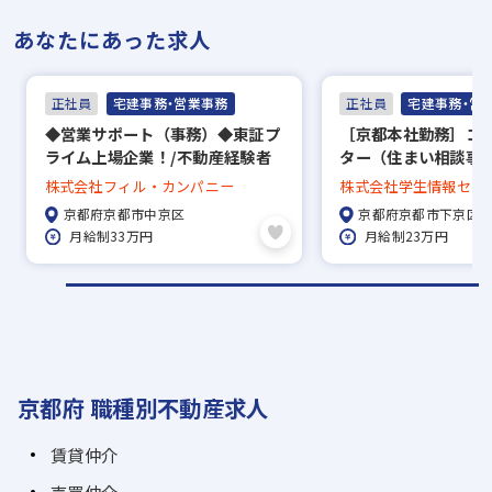
あなたにあった求人
正社員
宅建事務・営業事務
正社員
宅建事務・営
◆営業サポート（事務）◆東証プ
［京都本社勤務］コ
ライム上場企業！/不動産経験者
ター（住まい相談事
の募集！/年間休日122日＆土日祝
東急不動産HDグルー
株式会社フィル・カンパニー
株式会社学生情報セン
休み
創造企業◎年休120
京都府京都市中京区
京都府京都市下京区
月給制33万円
月給制23万円
京都府 職種別不動産求人
賃貸仲介