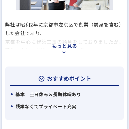
弊社は昭和2年に京都市左京区で創業（前身を含む）
した会社であり、
京都を中心に建築工事の請負をしておりましたが、
もっと見る
戦後は山科・滋賀エリアの発展に伴い、
拠点を山科に移し、請負はもちろんのこと不動産売
買や分譲住宅などの団地開発に注力いたしました。
その販売戸数は山科で約1,000件、滋賀で約3,000件
おすすめポイント
です。
基本 土日休み＆長期休暇あり
また、近年はマンション分譲や賃貸マンションの建
残業なくてプライベート充実
設、
管理業務などの収益事業も展開し、オーナー様向け
不動産コンサルティングからリフォーム、