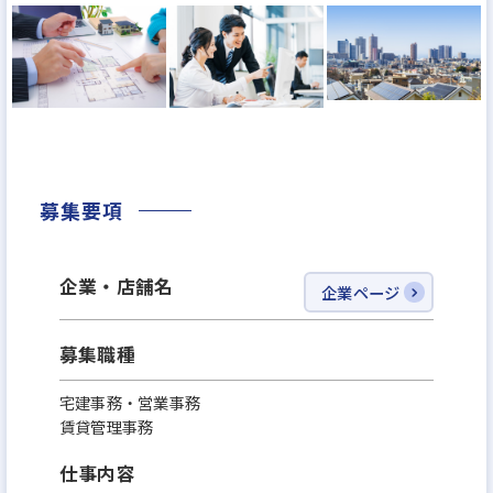
仲介業務に至るまで不動産総合商社として幅広い業
務活動をしております。
それはあらゆる社会情勢の変遷や生活様式の変化、
また家族構成の変化等があり、それにともなうお客
様ニーズの変化があります。
募集要項
当然の現象ゆえ、それらに対応でき得る体制を整え
て行かなければならないと考えております。
企業・店舗名
企業ページ
マンションから戸建住宅への住み替え、2世帯住宅へ
の建て替えやリフォーム。
募集職種
あるいは旧自宅の有効活用として、マンション、アパ
ートの経営など、2世代、3世代にわたってのサポー
宅建事務・営業事務
ト。
賃貸管理事務
これが創業時から現在、そして未来へと信頼をつな
仕事内容
げて行く弊社の基本理念なのです。