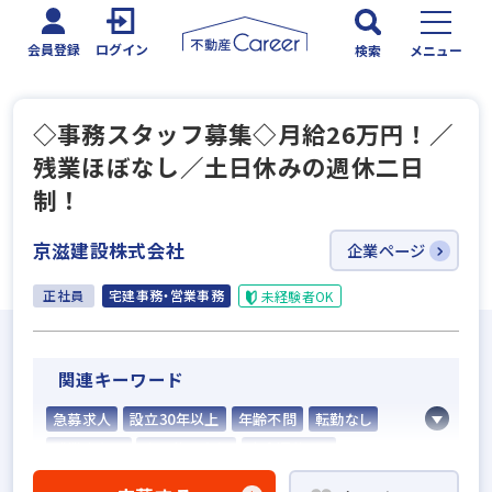
会員登録
ログイン
検索
メニュー
◇事務スタッフ募集◇月給26万円！／
残業ほぼなし／土日休みの週休二日
制！
京滋建設株式会社
企業ページ
正社員
宅建事務・営業事務
未経験者OK
関連キーワード
急募求人
設立30年以上
年齢不問
転勤なし
残業少ない
土日休みあり
完全週休2日