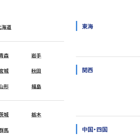
東海
北海道
青森
岩手
関西
宮城
秋田
山形
福島
茨城
栃木
中国・四国
群馬