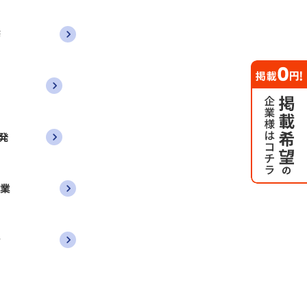
務
発
営業
者