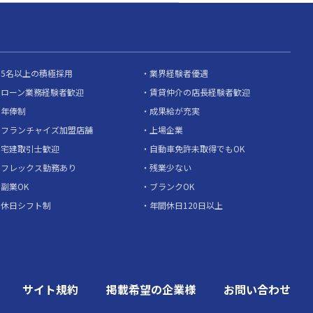
5名以上の積極採用
業界経験者優遇
ローン業務経験者歓迎
賃貸仲介の店長経験者歓迎
年俸制
成果給が充実
フランチャイズ加盟店舗
上場企業
宅建取引士歓迎
自動車免許未取得でもOK
フレックス勤務あり
残業少ない
副業OK
ブランクOK
休日シフト制
年間休日120日以上
サイト規約
掲載希望の企業様
お問い合わせ