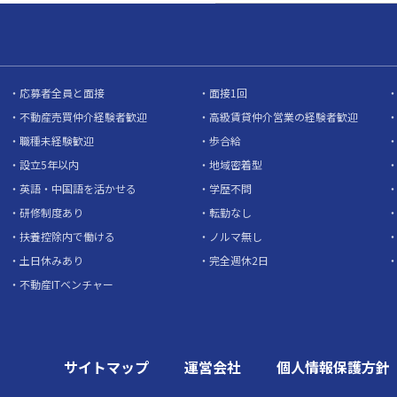
応募者全員と面接
面接1回
不動産売買仲介経験者歓迎
高級賃貸仲介営業の経験者歓迎
職種未経験歓迎
歩合給
設立5年以内
地域密着型
英語・中国語を活かせる
学歴不問
研修制度あり
転勤なし
扶養控除内で働ける
ノルマ無し
土日休みあり
完全週休2日
不動産ITベンチャー
サイトマップ
運営会社
個人情報保護方針