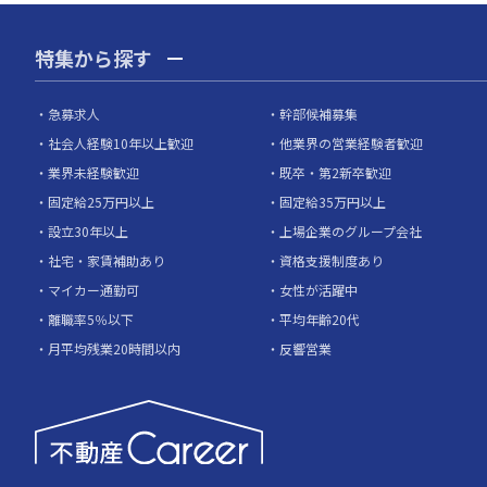
特集から探す
急募求人
幹部候補募集
社会人経験10年以上歓迎
他業界の営業経験者歓迎
業界未経験歓迎
既卒・第2新卒歓迎
固定給25万円以上
固定給35万円以上
設立30年以上
上場企業のグループ会社
社宅・家賃補助あり
資格支援制度あり
マイカー通勤可
女性が活躍中
離職率5％以下
平均年齢20代
月平均残業20時間以内
反響営業