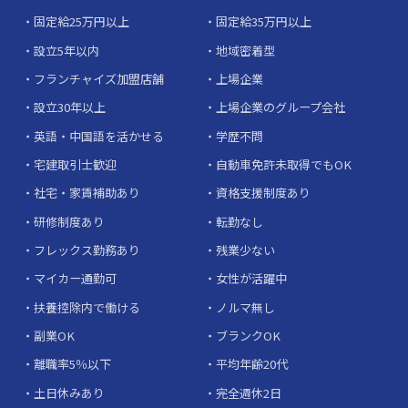
固定給25万円以上
固定給35万円以上
設立5年以内
地域密着型
フランチャイズ加盟店舗
上場企業
設立30年以上
上場企業のグループ会社
英語・中国語を活かせる
学歴不問
宅建取引士歓迎
自動車免許未取得でもOK
社宅・家賃補助あり
資格支援制度あり
研修制度あり
転勤なし
フレックス勤務あり
残業少ない
マイカー通勤可
女性が活躍中
扶養控除内で働ける
ノルマ無し
副業OK
ブランクOK
離職率5％以下
平均年齢20代
土日休みあり
完全週休2日