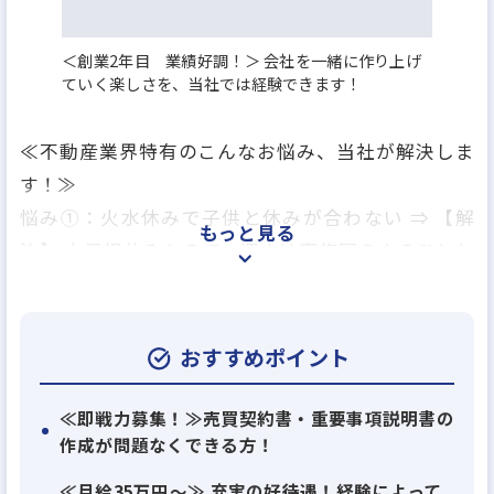
＜創業2年目 業績好調！＞ 会社を一緒に作り上げ
ていく楽しさを、当社では経験できます！
≪不動産業界特有のこんなお悩み、当社が解決しま
す！≫
悩み①：火水休みで子供と休みが合わない ⇒ 【解
もっと見る
決】 土日祝休みなので、週末は家族団らんのひとと
きを。
悩み②：残業が多くてお迎えがギリギリ ⇒ 【解決】
基本残業なし＆前後1時間のフレックス制で、送り迎
おすすめポイント
えも余裕を持って。
≪即戦力募集！≫売買契約書・重要事項説明書の
作成が問題なくできる方！
……・・・………・・・………・・・………・・・
………・・・………・・・
≪月給35万円～≫ 充実の好待遇！経験によって