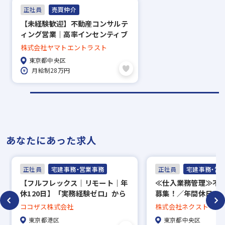
正社員
売買仲介
【未経験歓迎】不動産コンサルテ
ィング営業｜高率インセンティブ
／賞与・資格手当あり◎
株式会社ヤマトエントラスト
東京都中央区
月給制28万円
あなたにあった求人
正社員
宅建事務・営業事務
正社員
宅建事務・営
【フルフレックス｜リモート｜年
≪仕⼊業務管理≫不
休120日】「実務経験ゼロ」から
募集！／年間休日12
宅建士デビュー！ COCO VILLA事
きやすさ◎
ココザス株式会社
株式会社ネクスト・ワ
業・不動産サポート事務募集
東京都港区
東京都中央区