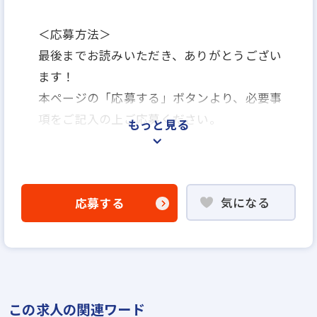
＜応募方法＞
最後までお読みいただき、ありがとうござい
ます！
本ページの「応募する」ボタンより、必要事
項をご記入の上ご応募ください。
もっと見る
＜選考プロセス＞
「応募する」よりエントリー
気になる
応募する
▼
WEB応募書類による書類選考
▼
1次面接（オンライン）
▼
この求人の関連ワード
最終面接（来社面接）