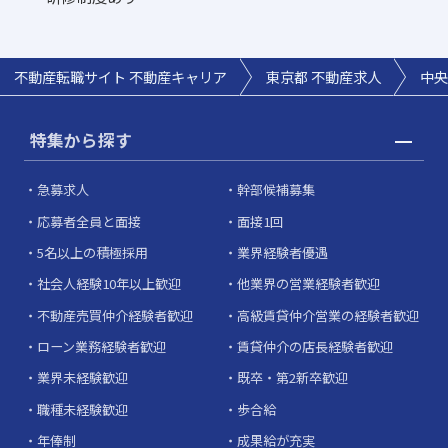
不動産転職サイト 不動産キャリア
東京都 不動産求人
中央
特集から探す
急募求人
幹部候補募集
応募者全員と面接
面接1回
5名以上の積極採用
業界経験者優遇
社会人経験10年以上歓迎
他業界の営業経験者歓迎
不動産売買仲介経験者歓迎
高級賃貸仲介営業の経験者歓迎
ローン業務経験者歓迎
賃貸仲介の店長経験者歓迎
業界未経験歓迎
既卒・第2新卒歓迎
職種未経験歓迎
歩合給
年俸制
成果給が充実