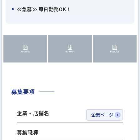
≪急募≫ 即日勤務OK！
≪売買仲介における宅建事務経験者急募！≫
ご依頼案件が急増しており、より質の高いサポート体
制を築くための募集です。
営業職の増員、新規事業の立ち上げがあり業務量が
増えています。今後更に増えていく業務量を見越して
バックオフィスとして一緒に会社を盛り上げていた
だける方を募集することになりました。
ご入社後、一通りの業務をレクチャーした後は個人
の裁量にお任せいたします！
募集要項
あなたのご経験を存分に活かしてください！！
企業・店舗名
企業ページ
≪アピールポイント≫
⭐①多岐にわたる業務にマルチに対応できる方に最
募集職種
適！重要なポジションだからこその高い給与！