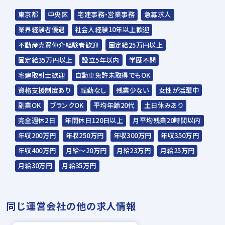
▼
東京都
中央区
宅建事務・営業事務
急募求人
内定
業界経験者優遇
社会人経験10年以上歓迎
不動産売買仲介経験者歓迎
固定給25万円以上
※入社時期は相談に応じます。
固定給35万円以上
設立5年以内
学歴不問
※現在、在職中の方も積極的にご応募くださ
宅建取引士歓迎
自動車免許未取得でもOK
い。応募の秘密は厳守いたします。
資格支援制度あり
転勤なし
残業少ない
女性が活躍中
副業OK
ブランクOK
平均年齢20代
土日休みあり
完全週休2日
年間休日120日以上
月平均残業20時間以内
年収200万円
年収250万円
年収300万円
年収350万円
年収400万円
月給～20万円
月給23万円
月給25万円
月給30万円
月給35万円
同じ運営会社の他の求人情報