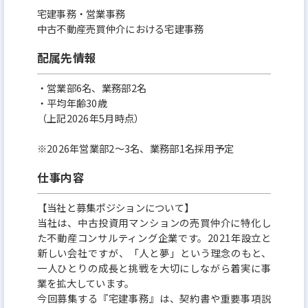
宅建事務・営業事務
⭐➁土日祝日完全休み＆残業時間も月平均2、3時間程
中古不動産売買仲介における宅建事務
度！！年末年始、ＧＷ、夏季休暇もしっかりと取れ
ます！
配属先情報
⭐③自らのアイデアや意見が社内制度等に取り入れら
・営業部6名、業務部2名
れることも多く、それには大きな企業では味わえな
・平均年齢30歳
（上記2026年5月時点）
い楽しさがあります！
※2026年営業部2～3名、業務部1名採用予定
仕事内容
【当社と募集ポジションについて】
当社は、中古投資用マンションの売買仲介に特化し
た不動産コンサルティング企業です。2021年設立と
新しい会社ですが、「人と夢」という理念のもと、
一人ひとりの成長と挑戦を大切にしながら着実に事
業を拡大しています。
今回募集する『宅建事務』は、契約書や重要事項説