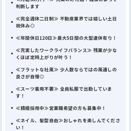
判断します
＼先輩インタビュー🐥／Fさん（30代・二児のママ）
≪完全週休二日制≫ 不動産業界では嬉しい土日
下の子がまだ小さく、フルタイムで働く意欲はある
祝休み◎
ものの、急な発熱や行事で周りに負担をかけてしま
≪年間休日120日≫最大5日間の大型連休有り！
うのではないかと心配でした。
≪充実したワークライフバランス≫ 残業が少な
くほぼ定時上がりが叶う！
いざ入社してみると、定時上りがベースで、急な子供
の発熱によるお休みにも対応してくださります。
≪フラットな社風≫ 少人数ならではの風通しの
終業時間を過ぎようものなら、むしろお迎えの時間
良さが自慢◎
大丈夫？など心配してくれます（笑）
≪スーツ着用不要≫ 全員私服で出勤していま
”仕事の時間”も”ママの時間”も両立できるのが魅力
す！
です！
≪積極採用中≫営業職希望の方も募集中！
……・・・………・・・………・・・………・・・
≪ネイル、髪型自由≫おしゃれを楽しんでくださ
い！
………・・・………・・・