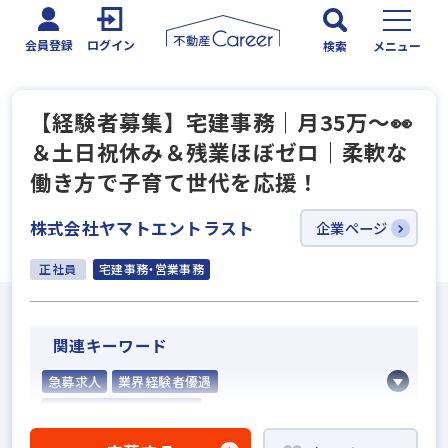
会員登録
ログイン
検索
メニュー
【経験者募集】宅建事務｜月35万～👀
＆土日祝休み＆残業ほぼゼロ｜柔軟な
働き方で子育て世代を応援！
株式会社ヤマトエントラスト
企業ページ
正社員
宅建事務・営業事務
関連キーワード
急募求人
業界経験者優遇
社会人経験10年以上歓迎
不動産売買仲介経験者歓迎
固定給25万円以上