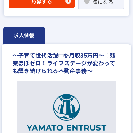
応募する
気になる
固定給35万円以上
設立5年以内
学歴不問
宅建取引士歓迎
自動車免許未取得でもOK
資格支援制度あり
転勤なし
残業少ない
女性が活躍中
副業OK
ブランクOK
求人情報
平均年齢20代
土日休みあり
完全週休2日
年間休日120日以上
月平均残業20時間以内
～子育て世代活躍中✨月収35万円〜！残
年収200万円
年収250万円
年収300万円
業ほぼゼロ！ライフステージが変わって
年収350万円
年収400万円
月給～20万円
も輝き続けられる不動産事務～
月給23万円
月給25万円
月給30万円
月給35万円