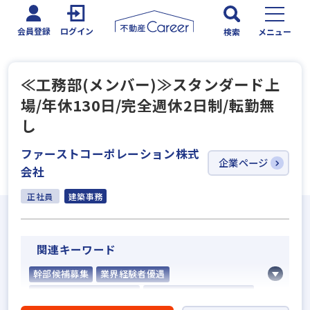
会員登録
ログイン
検索
メニュー
≪工務部(メンバー)≫スタンダード上
場/年休130日/完全週休2日制/転勤無
し
ファーストコーポレーション株式
企業ページ
会社
正社員
建築事務
関連キーワード
幹部候補募集
業界経験者優遇
社会人経験10年以上歓迎
他業界の営業経験者歓迎