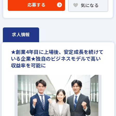
不動産売買仲介経験者歓迎
応募する
気になる
高級賃貸仲介営業の経験者歓迎
賃貸仲介の店長経験者歓迎
固定給25万円以上
上場企業
宅建取引士歓迎
社宅・家賃補助あり
資格支援制度あり
転勤なし
残業少ない
求人情報
土日休みあり
完全週休2日
年間休日120日以上
月平均残業20時間以内
★創業4年目に上場後、安定成長を続けて
いる企業★独自のビジネスモデルで高い
収益率を可能に