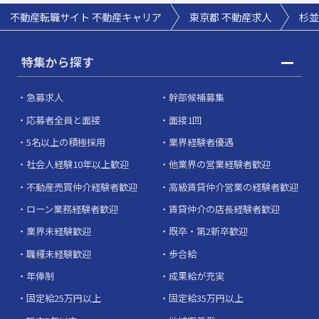
不動産転職サイト 不動産キャリア
東京都 不動産求人
杉並
特集から探す
急募求人
幹部候補募集
応募者全員と面接
面接1回
5名以上の積極採用
業界経験者優遇
社会人経験10年以上歓迎
他業界の営業経験者歓迎
不動産売買仲介経験者歓迎
高級賃貸仲介営業の経験者歓迎
ローン業務経験者歓迎
賃貸仲介の店長経験者歓迎
業界未経験歓迎
既卒・第2新卒歓迎
職種未経験歓迎
歩合給
年俸制
成果給が充実
固定給25万円以上
固定給35万円以上