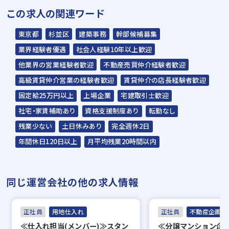
この求人の関連ワード
式会社が行います＊
スラッシュ株式会社からのご連絡をお待ち
東京都
杉並区
建築事務
幹部候補募集
ください。
業界経験者優遇
社会人経験10年以上歓迎
ご連絡までに7日程度いただく場合があり
他業界の営業経験者歓迎
不動産売買仲介経験者歓迎
ます。予めご了承ください。
高級賃貸仲介営業の経験者歓迎
賃貸仲介の店長経験者歓迎
固定給25万円以上
上場企業
宅建取引士歓迎
担当：スラッシュ株式会社
社宅・家賃補助あり
資格支援制度あり
転勤なし
本社：東京都港区赤坂2-15-16 赤坂ふく
残業少ない
土日休みあり
完全週休2日
源ビル7F
年間休日120日以上
月平均残業20時間以内
▼
面接（オンライン面接可）
同じ運営会社の他の求人情報
▼
内定
正社員
用地仕入れ
正社員
不動産企画開
≪仕入れ担当(メンバー)≫スタン
≪分譲マンション企
※入社時期は相談に応じます。