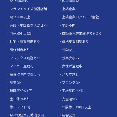
設立5年以内
地域密着型
フランチャイズ加盟店舗
上場企業
設立30年以上
上場企業のグループ会社
英語・中国語を活かせる
学歴不問
宅建取引士歓迎
自動車免許未取得でもOK
社宅・家賃補助あり
資格支援制度あり
研修制度あり
転勤なし
フレックス勤務あり
残業少ない
マイカー通勤可
女性が活躍中
扶養控除内で働ける
ノルマ無し
副業OK
ブランクOK
離職率5％以下
平均年齢20代
土日休みあり
完全週休2日
休日シフト制
年間休日120日以上
月平均残業20時間以内
反響営業