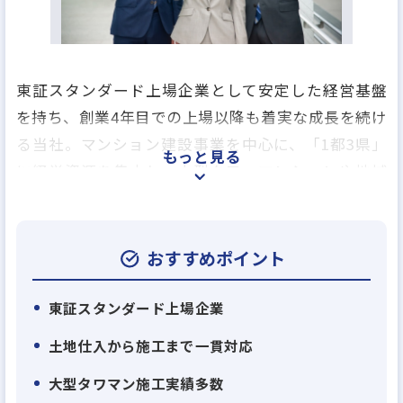
東証スタンダード上場企業として安定した経営基盤
を持ち、創業4年目での上場以降も着実な成長を続け
る当社。マンション建設事業を中心に、「1都3県」
もっと見る
に経営資源を集中し、大型タワーマンションや地域
再開発案件など、高度な技術力が求められるプロジ
ェクトを多数手がけています。
おすすめポイント
当社最大の特長は、土地の仕入れから設計・施工ま
でを一貫して行う独自の「造注方式」。ゼネコンで
東証スタンダード上場企業
ありながら自社で案件を創出できるため、高い収益
土地仕入から施工まで一貫対応
性とスピード感ある事業展開を実現しています。大手
大型タワマン施工実績多数
優良デベロッパーからの信頼も厚く、「安全と品