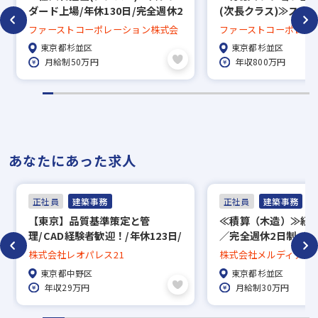
ダード上場/年休130日/完全週休2
(次長クラス)≫スタ
※現在、在職中の方も積極的にご応募くださ
日制/転勤無し
場/年休130日/完全
ファーストコーポレーション株式会
ファーストコーポレー
勤無し
い。応募の秘密は厳守いたします。
社
社
東京都杉並区
東京都杉並区
月給制50万円
年収800万円
あなたにあった求人
正社員
建築事務
正社員
建築事務
【東京】品質基準策定と管
≪積算（木造）≫経
理/CAD経験者歓迎！/年休123日/
／完全週休2日制／充
福利厚生充実◎/プライム市場
厚生あり
株式会社レオパレス21
株式会社メルディア
東京都中野区
東京都杉並区
年収29万円
月給制30万円