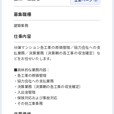
よる業務効率化を加速。施工管理に伴う事務作業を
本社へ集約することで、現場の残業時間を30％以上
募集職種
削減しています。
建築事務
【主な施工実績】
仕事内容
・ブリリアタワー千葉（23階建・全491戸／2026年完
分譲マンション各工事の原価管理／協力会社への支
成予定）
払業務／決算業務（決算期の各工事の収支確定）な
・プレミスト大倉山（全241戸／2024年完成）
どをお任せいたします。
■具体的な業務内容：
【再開発実績】
・各工事の原価管理
・JR前橋駅北口地区第一種市街地再開発事業
・協力会社への支払業務
・決算業務（決算期の各工事の収支確定）
・大村市バスターミナル地区市街地再開発事業
・入出金管理
・保険対応および事故対応
安定基盤・高い技術力・働きやすさを兼ね備えた環
・その他工事事務
境で、スケールの大きな街づくりに挑戦できる会社