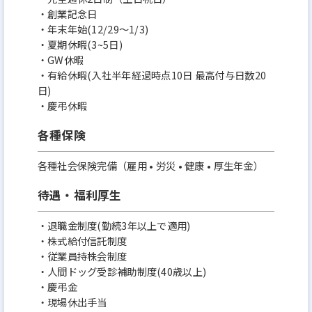
・創業記念日
・年末年始(12/29～1/3)
・夏期休暇(3~5日)
・GW休暇
・有給休暇(入社半年経過時点10日 最高付与日数20
日)
・慶弔休暇
各種保険
各種社会保険完備（雇用 • 労災 • 健康 • 厚生年金）
待遇・福利厚生
・退職金制度(勤続3年以上で適用)
・株式給付信託制度
・従業員持株会制度
・人間ドッグ受診補助制度(40歳以上)
・慶弔金
・現場休出手当