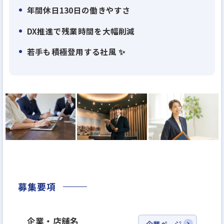
質」を最優先にした徹底的な品質管理体制を構築。
年間休日130日の働きやすさ
外部第三者機関による施工監査も導入し、業界内で
DX推進で残業時間を大幅削減
も高い施工品質を誇ります。
若手も積極登用する社風 ✨
社風はフラットで風通しが良く、部署の垣根を超え
てチームで取り組む文化が根付いています。2031年
の売上1000億円達成を目指し、年齢や性別に関係な
く、意欲ある人材を積極的に採用・登用中。資格取
得支援など人材育成への投資にも力を入れています。
また、働きやすさにも注力しており、本社平均残業時
間は月10～15時間程度、年間休日は業界高水準の130
日。施工管理職は現場終了後に1週間～1か月のリフ
募集要項
レッシュ休暇を取得可能です。さらに、2024年には
「建設ディレクターグループ」を新設し、DX推進に
企業・店舗名
企業ページ