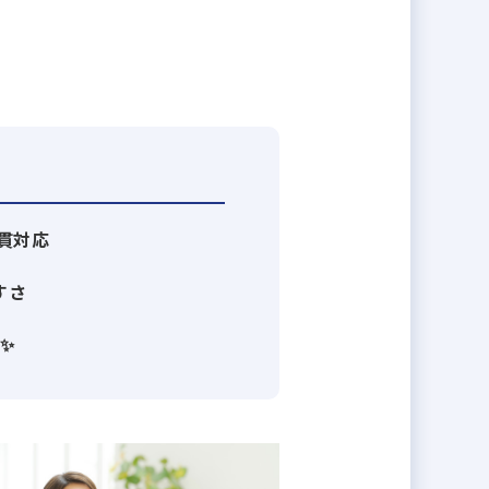
ネコンでありながら自社で案件を創
からの信頼も厚く、「安全と品質」
でも高い施工品質を誇ります。
31年の売上1000億円達成を目指
への投資にも力を入れています。
貫対応
水準の130日。施工管理職は現場終
すさ
ターグループ」を新設し、DX推進に
％以上削減しています。
✨