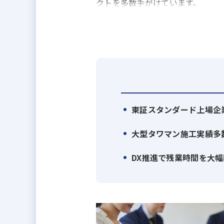
クトを多数手がけています。
当社最大の特長は、土地の仕入れ
出できるため、高い収益性とスピ
を最優先にした徹底的な品質管理
社風はフラットで風通しが良く、部
し、年齢や性別に関係なく、意欲
東証スタンダード上場企
また、働きやすさにも注力しており
大型タワマン施工実績多
了後に1週間～1か月のリフレッシ
よる業務効率化を加速。施工管理に
DX推進で残業時間を大
【主な施工実績】
・ブリリアタワー千葉（23階建・全
・プレミスト大倉山（全241戸／2