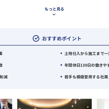
もっと見る
から設計・施工までを一貫して行う独自の「造注方式」。ゼ
ード感ある事業展開を実現しています。大手優良デベロッパー
体制を構築。外部第三者機関による施工監査も導入し、業界内
おすすめポイント
署の垣根を超えてチームで取り組む文化が根付いています。20
ある人材を積極的に採用・登用中。資格取得支援など人材育成
業
土地仕入から施工まで一
、本社平均残業時間は月10～15時間程度、年間休日は業界高
数
年間休日130日の働きや
ュ休暇を取得可能です。さらに、2024年には「建設ディレク
伴う事務作業を本社へ集約することで、現場の残業時間を30
幅削減
若手も積極登用する社風 
491戸／2026年完成予定）
024年完成）