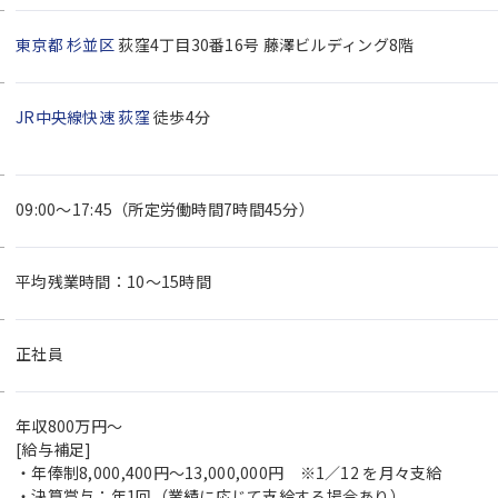
東京都
杉並区
荻窪4丁目30番16号 藤澤ビルディング8階
JR中央線快速
荻窪
徒歩4分
09:00～17:45（所定労働時間7時間45分）
平均残業時間：10～15時間
正社員
年収800万円～
[給与補足]
・年俸制8,000,400円～13,000,000円 ※1／12 を月々支給
・決算賞与：年1回（業績に応じて支給する場合あり）