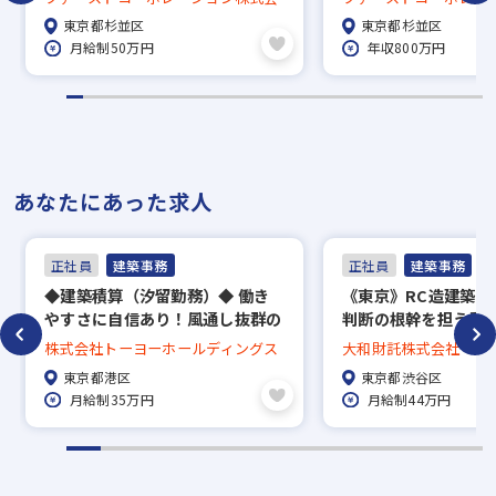
勤無し
い。応募の秘密は厳守いたします。
社
社
東京都杉並区
東京都杉並区
月給制50万円
年収800万円
あなたにあった求人
正社員
建築事務
正社員
建築事務
◆建築積算（汐留勤務）◆ 働き
《東京》RC造建築積
やすさに自信あり！風通し抜群の
判断の根幹を担う重
ホワイトな環境です◎
ン！／売上1,000億
株式会社トーヨーホールディングス
大和財託株式会社
長企業～
東京都港区
東京都渋谷区
月給制35万円
月給制44万円