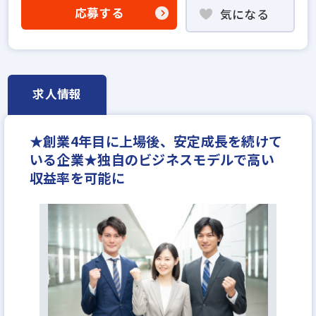
不動産売買仲介経験者歓迎
応募する
気になる
高級賃貸仲介営業の経験者歓迎
賃貸仲介の店長経験者歓迎
固定給25万円以上
上場企業
宅建取引士歓迎
社宅・家賃補助あり
資格支援制度あり
転勤なし
残業少ない
求人情報
土日休みあり
完全週休2日
年間休日120日以上
月平均残業20時間以内
★創業4年目に上場後、安定成長を続けて
いる企業★独自のビジネスモデルで高い
収益率を可能に