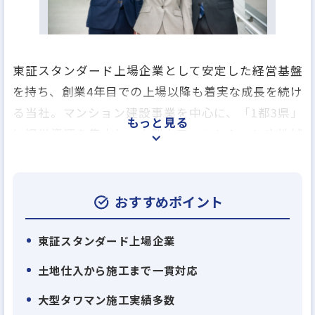
東証スタンダード上場企業として安定した経営基盤
を持ち、創業4年目での上場以降も着実な成長を続け
る当社。マンション建設事業を中心に、「1都3県」
もっと見る
に経営資源を集中し、大型タワーマンションや地域
再開発案件など、高度な技術力が求められるプロジ
ェクトを多数手がけています。
おすすめポイント
当社最大の特長は、土地の仕入れから設計・施工ま
でを一貫して行う独自の「造注方式」。ゼネコンで
東証スタンダード上場企業
ありながら自社で案件を創出できるため、高い収益
土地仕入から施工まで一貫対応
性とスピード感ある事業展開を実現しています。大手
大型タワマン施工実績多数
優良デベロッパーからの信頼も厚く、「安全と品