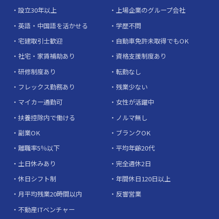
設立30年以上
上場企業のグループ会社
英語・中国語を活かせる
学歴不問
宅建取引士歓迎
自動車免許未取得でもOK
社宅・家賃補助あり
資格支援制度あり
研修制度あり
転勤なし
フレックス勤務あり
残業少ない
マイカー通勤可
女性が活躍中
扶養控除内で働ける
ノルマ無し
副業OK
ブランクOK
離職率5％以下
平均年齢20代
土日休みあり
完全週休2日
休日シフト制
年間休日120日以上
月平均残業20時間以内
反響営業
不動産ITベンチャー