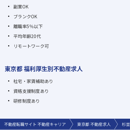
副業OK
ブランクOK
離職率5％以下
平均年齢20代
リモートワーク可
東京都 福利厚生別不動産求人
社宅・家賃補助あり
資格支援制度あり
研修制度あり
不動産転職サイト 不動産キャリア
東京都 不動産求人
杉並