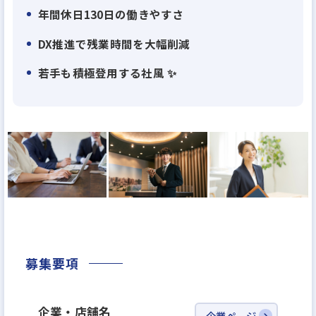
質」を最優先にした徹底的な品質管理体制を構築。
年間休日130日の働きやすさ
外部第三者機関による施工監査も導入し、業界内で
DX推進で残業時間を大幅削減
も高い施工品質を誇ります。
若手も積極登用する社風 ✨
社風はフラットで風通しが良く、部署の垣根を超え
てチームで取り組む文化が根付いています。2031年
の売上1000億円達成を目指し、年齢や性別に関係な
く、意欲ある人材を積極的に採用・登用中。資格取
得支援など人材育成への投資にも力を入れています。
また、働きやすさにも注力しており、本社平均残業時
間は月10～15時間程度、年間休日は業界高水準の130
日。施工管理職は現場終了後に1週間～1か月のリフ
募集要項
レッシュ休暇を取得可能です。さらに、2024年には
「建設ディレクターグループ」を新設し、DX推進に
企業・店舗名
企業ページ