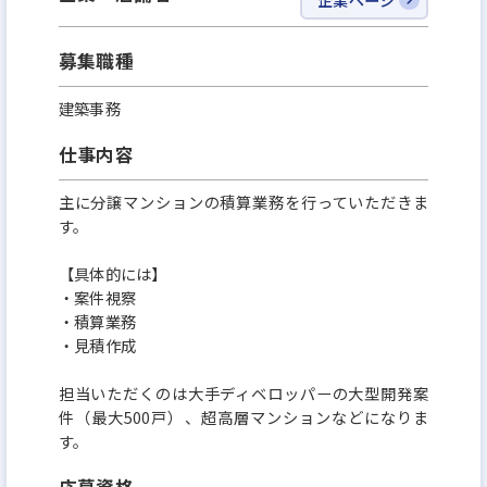
よる業務効率化を加速。施工管理に伴う事務作業を
本社へ集約することで、現場の残業時間を30％以上
募集職種
削減しています。
建築事務
【主な施工実績】
仕事内容
・ブリリアタワー千葉（23階建・全491戸／2026年完
主に分譲マンションの積算業務を行っていただきま
成予定）
す。
・プレミスト大倉山（全241戸／2024年完成）
【具体的には】
・案件視察
【再開発実績】
・積算業務
・JR前橋駅北口地区第一種市街地再開発事業
・見積作成
・大村市バスターミナル地区市街地再開発事業
担当いただくのは大手ディベロッパーの大型開発案
件（最大500戸）、超高層マンションなどになりま
安定基盤・高い技術力・働きやすさを兼ね備えた環
す。
境で、スケールの大きな街づくりに挑戦できる会社