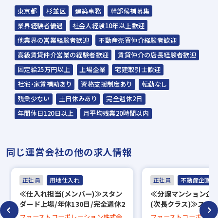
スラッシュ株式会社からのご連絡をお待ち
東京都
杉並区
建築事務
幹部候補募集
ください。
業界経験者優遇
社会人経験10年以上歓迎
ご連絡までに7日程度いただく場合があり
他業界の営業経験者歓迎
不動産売買仲介経験者歓迎
ます。予めご了承ください。
高級賃貸仲介営業の経験者歓迎
賃貸仲介の店長経験者歓迎
固定給25万円以上
上場企業
宅建取引士歓迎
担当：スラッシュ株式会社
社宅・家賃補助あり
資格支援制度あり
転勤なし
本社：東京都港区赤坂2-15-16 赤坂ふく
残業少ない
土日休みあり
完全週休2日
源ビル7F
年間休日120日以上
月平均残業20時間以内
▼
面接（オンライン面接可）
同じ運営会社の他の求人情報
▼
内定
正社員
用地仕入れ
正社員
不動産企画開
≪仕入れ担当(メンバー)≫スタン
≪分譲マンション企
※入社時期は相談に応じます。
ダード上場/年休130日/完全週休2
(次長クラス)≫スタ
※現在、在職中の方も積極的にご応募くださ
日制/転勤無し
場/年休130日/完全
ファーストコーポレーション株式会
ファーストコーポレー