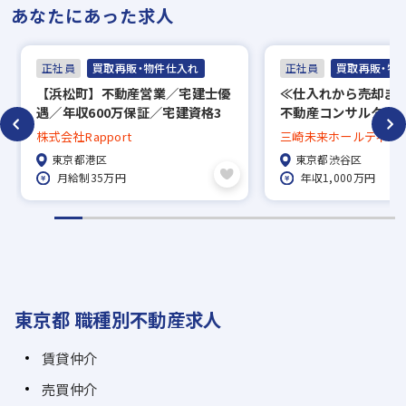
あなたにあった求人
正社員
買取再販・物件仕入れ
正社員
買取再販・物
【浜松町】不動産営業／宅建士優
≪仕入れから売却ま
遇／年収600万保証／宅建資格3
不動産コンサルタン
万円／高率インセンティブ15%～
販・売買）≫年俸1,0
株式会社Rapport
三崎未来ホールディン
／年間休日130日！土日祝日休み
／フルフレックス／
東京都港区
東京都渋谷区
の完全週休2日制！
月給制35万円
年収1,000万円
東京都 職種別不動産求人
賃貸仲介
売買仲介