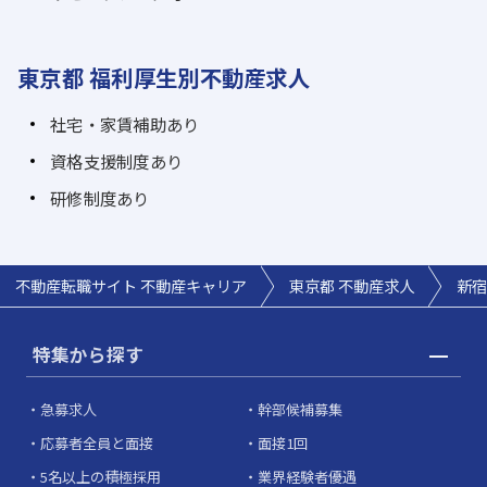
東京都 福利厚生別不動産求人
社宅・家賃補助あり
資格支援制度あり
研修制度あり
不動産転職サイト 不動産キャリア
東京都 不動産求人
新宿
特集から探す
急募求人
幹部候補募集
応募者全員と面接
面接1回
5名以上の積極採用
業界経験者優遇