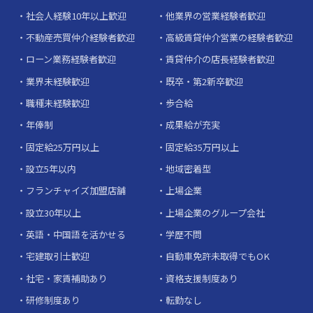
社会人経験10年以上歓迎
他業界の営業経験者歓迎
不動産売買仲介経験者歓迎
高級賃貸仲介営業の経験者歓迎
ローン業務経験者歓迎
賃貸仲介の店長経験者歓迎
業界未経験歓迎
既卒・第2新卒歓迎
職種未経験歓迎
歩合給
年俸制
成果給が充実
固定給25万円以上
固定給35万円以上
設立5年以内
地域密着型
フランチャイズ加盟店舗
上場企業
設立30年以上
上場企業のグループ会社
英語・中国語を活かせる
学歴不問
宅建取引士歓迎
自動車免許未取得でもOK
社宅・家賃補助あり
資格支援制度あり
研修制度あり
転勤なし