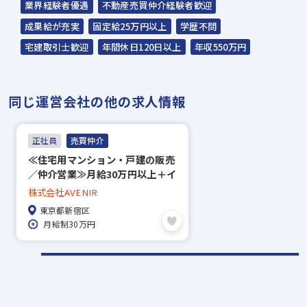
業界経験者優遇
不動産売買仲介経験者歓迎
の方も積極的にご応募ください。
成果給が充実
固定給25万円以上
学歴不問
☆応募の秘密は厳守いたします。
宅建取引士歓迎
年間休日120日以上
年収550万円
同じ運営会社の他の求人情報
正社員
売買仲介
≪住宅用マンション・戸建の販売
／仲介営業≫月給30万円以上＋イ
ンセンあり！／年間休日125日／
株式会社AVENIR
業界経験不問！
東京都新宿区
月給制30万円