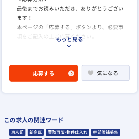
最後までお読みいただき、ありがとうござい
ます！
本ページの「応募する」ボタンより、必要事
項をご記入の上ご応募ください。
もっと見る
＜選考プロセス＞
「応募する」よりエントリー
気になる
応募する
▼
WEB応募書類による書類選考
▼
面接（2回～）
▼
この求人の関連ワード
内定
東京都
新宿区
買取再販・物件仕入れ
幹部候補募集
☆入社時期は相談に応じます。現在、在職中