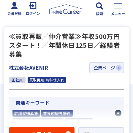
会員登録
ログイン
検索
メニュー
≪買取再販／仲介営業≫年収500万円
スタート！／年間休日125日／経験者
募集
株式会社AVENIR
企業ページ
正社員
買取再販・物件仕入れ
関連キーワード
幹部候補募集
業界経験者優遇
不動産売買仲介経験者歓迎
成果給が充実
固定給25万円以上
学歴不問
宅建取引士歓迎