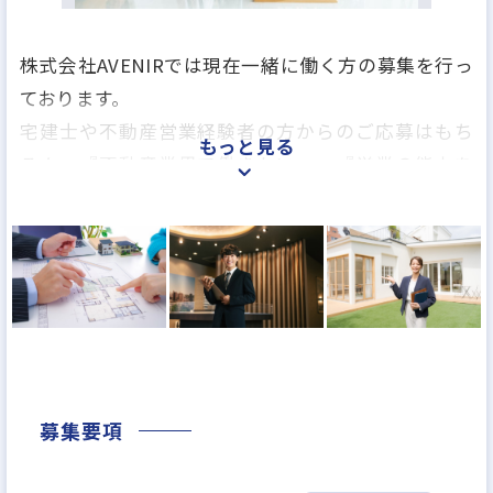
株式会社AVENIRでは現在一緒に働く方の募集を行っ
ております。
宅建士や不動産営業経験者の方からのご応募はもち
もっと見る
ろん、『不動産業界で働きたい』、『営業の能力を
身に付けたい』などやる気のある未経験の方も大歓
迎です。
共に企業拡大を目指していける方！夢を売る仕事を
したい方！
是非私たちと一緒に働きませんか？
募集要項