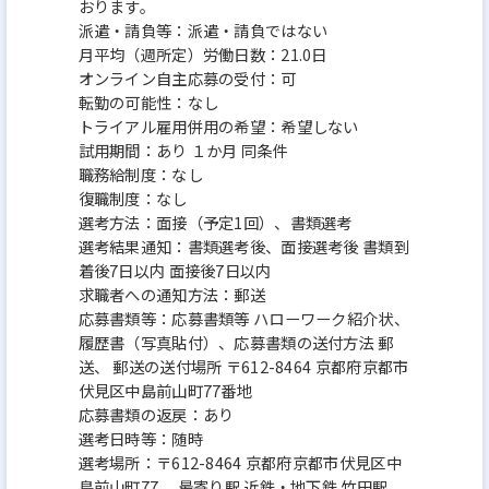
おります。
派遣・請負等：派遣・請負ではない
月平均（週所定）労働日数：21.0日
オンライン自主応募の受付：可
転勤の可能性：なし
トライアル雇用併用の希望：希望しない
試用期間：あり １か月 同条件
職務給制度：なし
復職制度：なし
選考方法：面接（予定1回）、書類選考
選考結果通知：書類選考後、面接選考後 書類到
着後7日以内 面接後7日以内
求職者への通知方法：郵送
応募書類等：応募書類等 ハローワーク紹介状、
履歴書（写真貼付）、応募書類の送付方法 郵
送、 郵送の送付場所 〒612-8464 京都府京都市
伏見区中島前山町77番地
応募書類の返戻：あり
選考日時等：随時
選考場所：〒612-8464 京都府京都市伏見区中
島前山町77、 最寄り駅 近鉄・地下鉄 竹田駅、