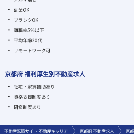
副業OK
ブランクOK
離職率5％以下
平均年齢20代
リモートワーク可
京都府 福利厚生別不動産求人
社宅・家賃補助あり
資格支援制度あり
研修制度あり
不動産転職サイト 不動産キャリア
京都府 不動産求人
京都