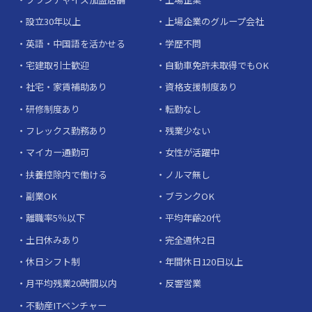
設立30年以上
上場企業のグループ会社
英語・中国語を活かせる
学歴不問
宅建取引士歓迎
自動車免許未取得でもOK
社宅・家賃補助あり
資格支援制度あり
研修制度あり
転勤なし
フレックス勤務あり
残業少ない
マイカー通勤可
女性が活躍中
扶養控除内で働ける
ノルマ無し
副業OK
ブランクOK
離職率5％以下
平均年齢20代
土日休みあり
完全週休2日
休日シフト制
年間休日120日以上
月平均残業20時間以内
反響営業
不動産ITベンチャー