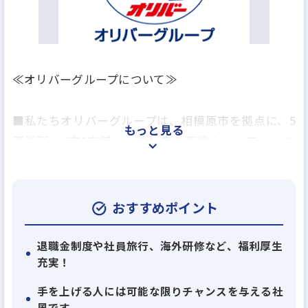
≪オリバーグループについて≫
■私たちオリバーグループは、相模原市を拠点に、5
もっと見る
事業所と4市8店舗による独自の事業ネットワークを
活かし、賃貸管理・PM事業やアパマンショップ加盟
による賃貸仲介、不動産売買・仲介事業、アパー
ト・マンション建設、大規模修繕事業、貸しコンテ
おすすめポイント
ナ事業やコインパーキング事業等を手掛けています。
退職金制度や社員旅行、海外研修など、福利厚生
充実！
■長年の事業展開によって積み上げられた膨大な情
報量、事業システム、市況分析、そしてこれらを応
手を上げる人には可能な限りチャンスを与える社
用したきめ細やかなサービスは、多くの顧客から厚
風です。