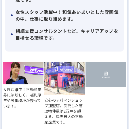
い信頼と支持を獲得。グループ全部門合わせ年間
女性スタッフ活躍中！和気あいあいとした雰囲気
10,000組を超える顧客を有する県央・県北地域最大
の中、仕事に取り組めます。
級の建設・不動産企業へと発展を遂げています。現
相続支援コンサルタントなど、キャリアアップを
在、当社では神奈川県県央地区と多摩南部地域に店
目指せる環境です。
舗の出店構想を進めています。それに伴い、サービ
スのさらなる向上と事業基盤の強化を推進していま
す。
■当社は、手を上げる人には可能な限りチャンスを
与える社風を大切にしており、一人ひとりが歯車とし
女性活躍中！不動産業
てではなく、責任ある仕事に取り組んでおり、指示
界には珍しく、福利厚
安心のアパマンショッ
生や労働環境が整って
待ち型ではないやる気のある方にとっては働きやす
プ加盟店。受託した管
います。
い環境です。
理物件数は2万戸を超
える、県央最大の不動
産企業です。