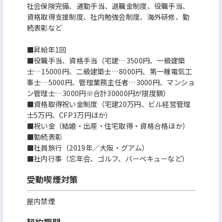
社会保険完備、通勤手当、退職金制度、役職手当、
資格取得支援制度、社内勉強会制度、海外研修、勤
続表彰など
■昇給年1回
■役職手当、資格手当（宅建…3500円、一級建築
士…15000円、二級建築士…8000円、第一種電気工
事士…5000円、管理業務主任者…3000円、マンショ
ン管理士…3000円※合計30000円が限度額）
■資格取得祝い金制度（宅建20万円、ビル経営管理
士5万円、CFP3万円ほか）
■祝い金（結婚・出産・住宅取得・資格合格ほか）
■勤続表彰
■社員旅行（2019年／大阪・グアム）
■社内行事（忘年会、ゴルフ、バーベキューなど）
受動喫煙対策
屋内禁煙
契約期間