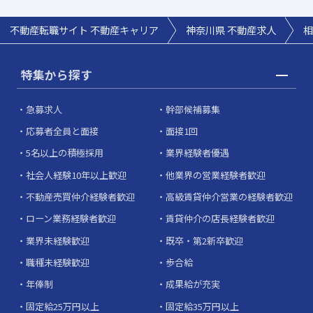
不動産転職サイト 不動産キャリア
神奈川県 不動産求人
相
特集から探す
急募求人
幹部候補募集
応募者全員と面接
面接1回
5名以上の積極採用
業界経験者優遇
社会人経験10年以上歓迎
他業界の営業経験者歓迎
不動産売買仲介経験者歓迎
高級賃貸仲介営業の経験者歓迎
ローン業務経験者歓迎
賃貸仲介の店長経験者歓迎
業界未経験歓迎
既卒・第2新卒歓迎
職種未経験歓迎
歩合給
年俸制
成果給が充実
固定給25万円以上
固定給35万円以上