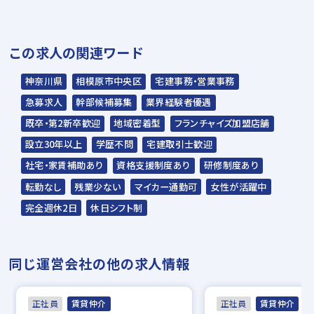
いただきます。
▼
この求人の関連ワード
適性検査、面接申告書提出
▼
神奈川県
相模原市中央区
宅建事務・営業事務
1次面接（人事担当）、作文（800文字程度）
急募求人
幹部候補募集
業界経験者優遇
▼
既卒・第2新卒歓迎
地域密着型
フランチャイズ加盟店舗
2次面接（担当部署責任者、総務部責任者）
設立30年以上
学歴不問
宅建取引士歓迎
▼
社宅・家賃補助あり
資格支援制度あり
研修制度あり
内定
転勤なし
残業少ない
マイカー通勤可
女性が活躍中
※入社時期は相談に応じます。現在、在職中
完全週休2日
休日シフト制
の方も積極的にご応募ください。応募の秘密
は厳守いたします。
同じ運営会社の他の求人情報
正社員
賃貸仲介
正社員
賃貸仲介