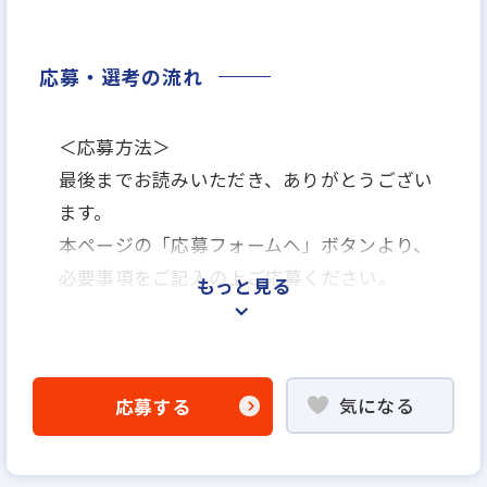
応募・選考の流れ
＜応募方法＞
最後までお読みいただき、ありがとうござい
ます。
本ページの「応募フォームヘ」ボタンより、
必要事項をご記入の上ご応募ください。
もっと見る
＜選考プロセス＞
「応募フォームへ」よりエントリー
気になる
応募する
▼
書類選考
※選考の上、通過者には説明選考会にお越し