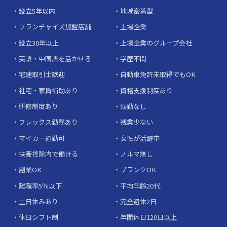
設立5年以内
地域密着型
フランチャイズ加盟店舗
上場企業
設立30年以上
上場企業のグループ会社
英語・中国語を活かせる
学歴不問
宅建取引士歓迎
自動車免許未取得でもOK
社宅・家賃補助あり
資格支援制度あり
研修制度あり
転勤なし
フレックス勤務あり
残業少ない
マイカー通勤可
女性が活躍中
扶養控除内で働ける
ノルマ無し
副業OK
ブランクOK
離職率5％以下
平均年齢20代
土日休みあり
完全週休2日
休日シフト制
年間休日120日以上