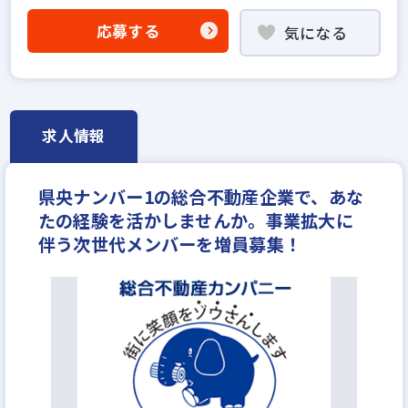
フランチャイズ加盟店舗
設立30年以上
学歴不問
応募する
気になる
宅建取引士歓迎
社宅・家賃補助あり
資格支援制度あり
研修制度あり
転勤なし
残業少ない
マイカー通勤可
女性が活躍中
完全週休2日
休日シフト制
求人情報
県央ナンバー1の総合不動産企業で、あな
たの経験を活かしませんか。事業拡大に
伴う次世代メンバーを増員募集！