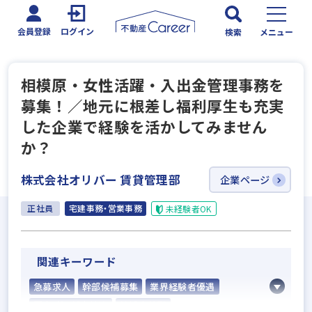
会員登録
ログイン
検索
メニュー
相模原・女性活躍・入出金管理事務を
募集！／地元に根差し福利厚生も充実
した企業で経験を活かしてみません
か？
株式会社オリバー 賃貸管理部
企業ページ
正社員
宅建事務・営業事務
未経験者OK
関連キーワード
急募求人
幹部候補募集
業界経験者優遇
既卒・第2新卒歓迎
地域密着型