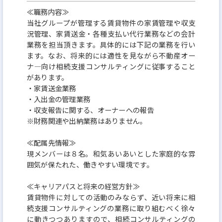
≪職務内容≫
当社グループが管理する賃貸物件の家賃管理や収支
況管理、家賃送金・各種支払い代行業務などの会計
業務を担当頂きます。具体的には下記の業務を行い
ます。なお、将来的には適性を見ながら不動産オー
ナ—向け相続支援コンサルティングに従事すること
があります。
・家賃送金業務
・入出金の管理業務
・収支報告に関する、オーナーへの報告
※財務関連や出納業務はありません。
≪配属先情報≫
現メンバーは８名。和気あいあいとした家庭的な雰
囲気が保たれた、働きやすい環境です。
≪キャリアパスと将来の経営方針≫
賃貸物件に対しての活動のみならず、近い将来に相
続支援コンサルティングの業務に取り組むべく徐々
に動きつつありますので、相続コンサルティングの