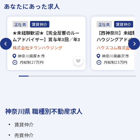
あなたにあった求人
正社員
賃貸仲介
正社員
賃貸仲介
★未経験歓迎★【完全反響のルー
【西神奈川】未経験
ムアドバイザー】賞与年3回／年3
ハウジングアドバイ
回長期休暇あり／約5万7000件の
介営業】
株式会社タウンハウジング
ハウスコム株式会社
中から好きな物件に住める社宅制
神奈川県厚木市
神奈川県藤沢市
度、家賃補助50％／直営139店舗
月給制27万円
月給制25万円
で地域密着！
神奈川県 職種別不動産求人
賃貸仲介
売買仲介