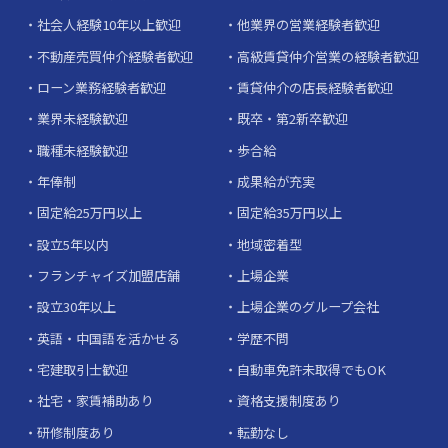
社会人経験10年以上歓迎
他業界の営業経験者歓迎
不動産売買仲介経験者歓迎
高級賃貸仲介営業の経験者歓迎
ローン業務経験者歓迎
賃貸仲介の店長経験者歓迎
業界未経験歓迎
既卒・第2新卒歓迎
職種未経験歓迎
歩合給
年俸制
成果給が充実
固定給25万円以上
固定給35万円以上
設立5年以内
地域密着型
フランチャイズ加盟店舗
上場企業
設立30年以上
上場企業のグループ会社
英語・中国語を活かせる
学歴不問
宅建取引士歓迎
自動車免許未取得でもOK
社宅・家賃補助あり
資格支援制度あり
研修制度あり
転勤なし