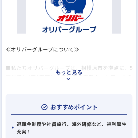
≪オリバーグループについて≫
■私たちオリバーグループは、相模原市を拠点に、5
もっと見る
事業所と4市8店舗による独自の事業ネットワークを
活かし、賃貸管理・PM事業やアパマンショップ加盟
による賃貸仲介、不動産売買・仲介事業、アパー
ト・マンション建設、大規模修繕事業、貸しコンテ
おすすめポイント
ナ事業やコインパーキング事業等を手掛けています。
退職金制度や社員旅行、海外研修など、福利厚生
充実！
■長年の事業展開によって積み上げられた膨大な情