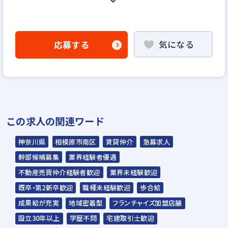
＜選考プロセス＞
「応募フォームへ」よりエントリー
気になる
応募する
▼
書類選考
※選考の上、通過者には説明選考会にお越し
いただきます。
▼
この求人の関連ワード
適性検査、面接申告書提出
▼
神奈川県
相模原市南区
賃貸仲介
急募求人
1次面接（人事担当）、作文（800文字程度）
幹部候補募集
業界経験者優遇
▼
不動産売買仲介経験者歓迎
業界未経験歓迎
2次面接（担当部署責任者、総務部責任者）
既卒・第2新卒歓迎
職種未経験歓迎
歩合給
▼
成果給が充実
地域密着型
フランチャイズ加盟店舗
内定
設立30年以上
学歴不問
宅建取引士歓迎