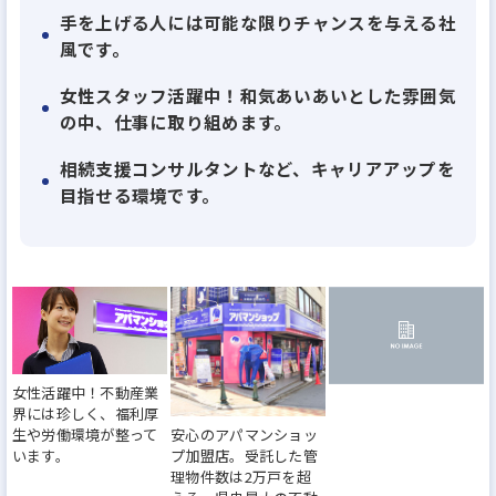
報量、事業システム、市況分析、そしてこれらを応
手を上げる人には可能な限りチャンスを与える社
用したきめ細やかなサービスは、多くの顧客から厚
風です。
い信頼と支持を獲得。グループ全部門合わせ年間
女性スタッフ活躍中！和気あいあいとした雰囲気
10,000組を超える顧客を有する県央・県北地域最大
の中、仕事に取り組めます。
級の建設・不動産企業へと発展を遂げています。現
相続支援コンサルタントなど、キャリアアップを
在、当社では神奈川県県央地区と多摩南部地域に店
目指せる環境です。
舗の出店構想を進めています。それに伴い、サービ
スのさらなる向上と事業基盤の強化を推進していま
す。
■当社は、手を上げる人には可能な限りチャンスを
与える社風を大切にしており、一人ひとりが歯車とし
女性活躍中！不動産業
てではなく、責任ある仕事に取り組んでおり、指示
界には珍しく、福利厚
安心のアパマンショッ
生や労働環境が整って
待ち型ではないやる気のある方にとっては働きやす
プ加盟店。受託した管
います。
い環境です。
理物件数は2万戸を超