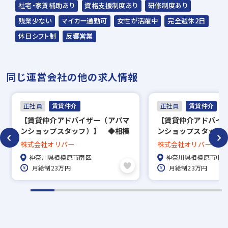
※入社時期は相談に応じます。現在、在職中
社宅・家賃補助あり
資格支援制度あり
研修制度あり
の方も積極的にご応募ください。応募の秘密
残業少ない
マイカー通勤可
女性が活躍中
完全週休2日
は厳守いたします。
休日シフト制
反響営業
同じ運営会社の他の求人情報
正社員
賃貸仲介
正社員
賃貸仲介
【賃貸仲介アドバイザー（アパマ
【賃貸仲介アドバイ
ンショップスタッフ）】 ◆相模
ンショップスタッフ
原・町田エリアに密着し約30年黒
原・町田エリアに密着
株式会社オリバー
株式会社オリバー
字経営を継続 ◆宅建資格取得時
字経営を継続 ◆宅
神奈川県相模原市南区
神奈川県相模原市中
には20万円のお祝金あり
には20万円のお祝金
月給制23万円
月給制23万円