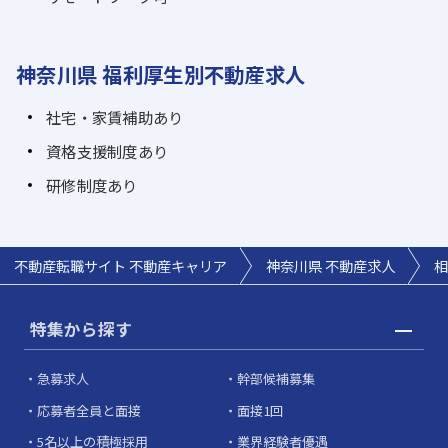
神奈川県 福利厚生別不動産求人
社宅・家賃補助あり
資格支援制度あり
研修制度あり
不動産転職サイト 不動産キャリア
神奈川県 不動産求人
相
特集から探す
急募求人
幹部候補募集
応募者全員と面接
面接1回
5名以上の積極採用
業界経験者優遇