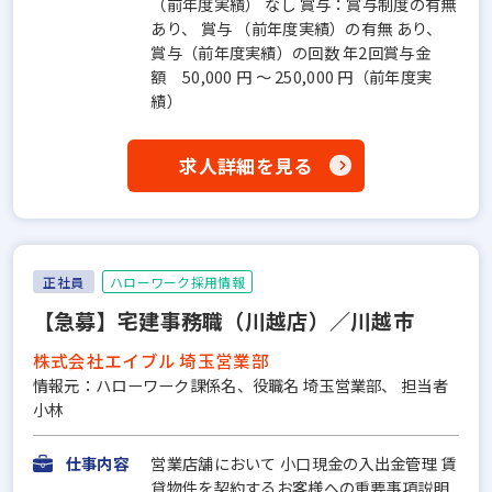
（前年度実績） なし 賞与：賞与制度の有無
あり、 賞与 （前年度実績）の有無 あり、
賞与（前年度実績）の回数 年2回賞与金
額 50,000 円 ～ 250,000 円（前年度実
績）
求人詳細を見る
正社員
ハローワーク採用情報
【急募】宅建事務職（川越店）／川越市
株式会社エイブル 埼玉営業部
情報元：ハローワーク課係名、役職名 埼玉営業部、 担当者
小林
仕事内容
営業店舗において 小口現金の入出金管理 賃
貸物件を契約するお客様への重要事項説明