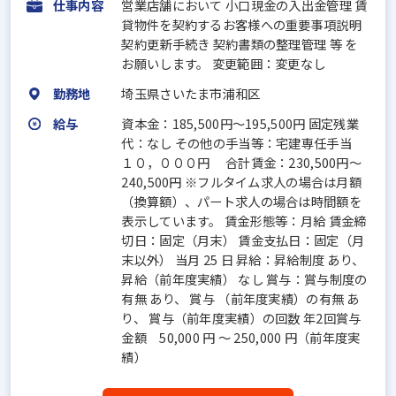
仕事内容
営業店舗において 小口現金の入出金管理 賃
貸物件を契約するお客様への重要事項説明
契約更新手続き 契約書類の整理管理 等 を
お願いします。 変更範囲：変更なし
勤務地
埼玉県さいたま市浦和区
給与
資本金：185,500円〜195,500円 固定残業
代：なし その他の手当等：宅建専任手当
１０，０００円 合計賃金：230,500円～
240,500円 ※フルタイム求人の場合は月額
（換算額）、パート求人の場合は時間額を
表示しています。 賃金形態等：月給 賃金締
切日：固定（月末） 賃金支払日：固定（月
末以外） 当月 25 日 昇給：昇給制度 あり、
昇給（前年度実績） なし 賞与：賞与制度の
有無 あり、 賞与 （前年度実績）の有無 あ
り、 賞与（前年度実績）の回数 年2回賞与
金額 50,000 円 ～ 250,000 円（前年度実
績）