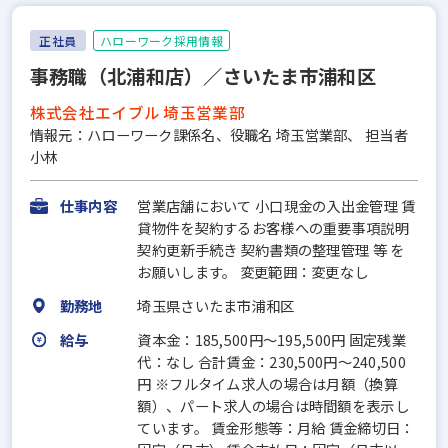
正社員
ハローワーク採用情報
事務職（北浦和店）／さいたま市浦和区
株式会社エイブル 埼玉営業部
情報元：ハローワーク課係名、役職名 埼玉営業部、 担当者
小林
仕事内容
営業店舗において 小口現金の入出金管理 賃
貸物件を契約するお客様への重要事項説明
契約更新手続き 契約書類の整理管理 等 を
お願いします。 変更範囲：変更なし
勤務地
埼玉県さいたま市浦和区
給与
資本金：185,500円〜195,500円 固定残業
代：なし 合計賃金：230,500円～240,500
円 ※フルタイム求人の場合は月額（換算
額）、パート求人の場合は時間額を表示し
ています。 賃金形態等：月給 賃金締切日：