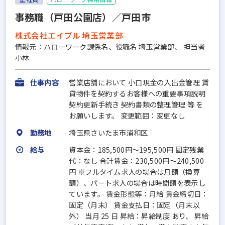
事務職（戸田公園店）／戸田市
株式会社エイブル 埼玉営業部
情報元：ハローワーク課係名、役職名 埼玉営業部、 担当者
小林
仕事内容
営業店舗において 小口現金の入出金管理 賃
貸物件を契約するお客様への重要事項説明
契約更新手続き 契約書類の整理管理 等 を
お願いします。 変更範囲：変更なし
勤務地
埼玉県さいたま市浦和区
給与
資本金：185,500円〜195,500円 固定残業
代：なし 合計賃金：230,500円～240,500
円 ※フルタイム求人の場合は月額（換算
額）、パート求人の場合は時間額を表示し
ています。 賃金形態等：月給 賃金締切日：
固定（月末） 賃金支払日：固定（月末以
外） 当月 25 日 昇給：昇給制度 あり、 昇給