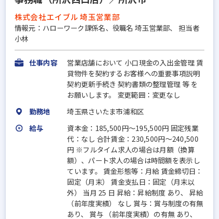
株式会社エイブル 埼玉営業部
情報元：ハローワーク課係名、役職名 埼玉営業部、 担当者
小林
仕事内容
営業店舗において 小口現金の入出金管理 賃
貸物件を契約するお客様への重要事項説明
契約更新手続き 契約書類の整理管理 等 を
お願いします。 変更範囲：変更なし
勤務地
埼玉県さいたま市浦和区
給与
資本金：185,500円〜195,500円 固定残業
代：なし 合計賃金：230,500円～240,500
円 ※フルタイム求人の場合は月額（換算
額）、パート求人の場合は時間額を表示し
ています。 賃金形態等：月給 賃金締切日：
固定（月末） 賃金支払日：固定（月末以
外） 当月 25 日 昇給：昇給制度 あり、 昇給
（前年度実績） なし 賞与：賞与制度の有無
あり、 賞与 （前年度実績）の有無 あり、