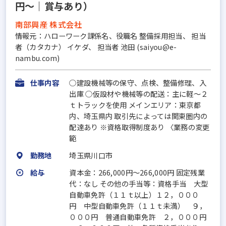
円～｜賞与あり）
南部興産 株式会社
情報元：ハローワーク課係名、役職名 整備採用担当、 担当
者（カタカナ） イケダ、 担当者 池田 (saiyou@e-
nambu.com)
仕事内容
○建設機械等の保守、点検、整備修理、入
出庫 ○仮設材や機械等の配送：主に軽～２
ｔトラックを使用 メインエリア：東京都
内、埼玉県内 取引先によっては関東圏内の
配達あり ※資格取得制度あり 〈業務の変更
範
勤務地
埼玉県川口市
給与
資本金：266,000円〜266,000円 固定残業
代：なし その他の手当等：資格手当 大型
自動車免許（１１ｔ以上）１２，０００
円 中型自動車免許（１１ｔ未満） ９，
０００円 普通自動車免許 ２，０００円