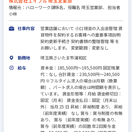
株式会社エイブル 埼玉営業部
情報元：ハローワーク課係名、役職名 埼玉営業部、 担当者
小林
仕事内容
営業店舗において 小口現金の入出金管理 賃
貸物件を契約するお客様への重要事項説明
契約更新手続き 契約書類の整理管理 等 を
お願いします。 変更範囲：変更なし
勤務地
埼玉県さいたま市浦和区
給与
資本金：185,500円〜195,500円 固定残業
代：なし 合計賃金：230,500円～240,500
円 ※フルタイム求人の場合は月額（換算
額）、パート求人の場合は時間額を表示し
ています。 賃金形態等：月給 賃金締切日：
固定（月末） 賃金支払日：固定（月末以
外） 当月 25 日 昇給：昇給制度 あり、 昇給
（前年度実績） なし 賞与：賞与制度の有無
あり、 賞与 （前年度実績）の有無 あり、
賞与（前年度実績）の回数 年2回賞与金