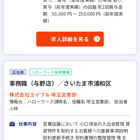
賞与（前年度実績）の回数 年2回賞与金
額 50,000 円 ～ 250,000 円（前年度実
績）
求人詳細を見る
正社員
ハローワーク採用情報
事務職（与野店）／さいたま市浦和区
株式会社エイブル 埼玉営業部
情報元：ハローワーク課係名、役職名 埼玉営業部、 担当者
小林
仕事内容
営業店舗において 小口現金の入出金管理 賃
貸物件を契約するお客様への重要事項説明
契約更新手続き 契約書類の整理管理 等 を