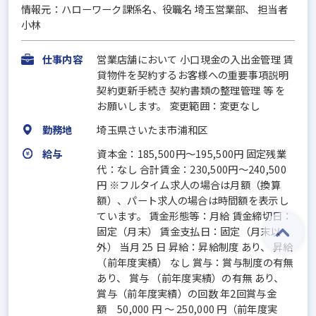
情報元：ハローワーク課係名、役職名 埼玉営業部、 担当者
小林
仕事内容
営業店舗において 小口現金の入出金管理 賃
貸物件を契約するお客様への重要事項説明
契約更新手続き 契約書類の整理管理 等 を
お願いします。 変更範囲：変更なし
勤務地
埼玉県さいたま市浦和区
給与
資本金：185,500円〜195,500円 固定残業
代：なし 合計賃金：230,500円～240,500
円 ※フルタイム求人の場合は月額（換算
額）、パート求人の場合は時間額を表示し
ています。 賃金形態等：月給 賃金締切日：
固定（月末） 賃金支払日：固定（月末以
外） 当月 25 日 昇給：昇給制度 あり、 昇給
（前年度実績） なし 賞与：賞与制度の有無
あり、 賞与 （前年度実績）の有無 あり、
賞与（前年度実績）の回数 年2回賞与金
額 50,000 円 ～ 250,000 円（前年度実