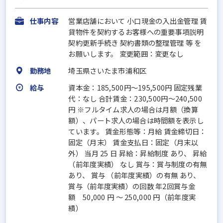
仕事内容
営業店舗において 小口現金の入出金管理 賃
貸物件を契約するお客様への重要事項説明
契約更新手続き 契約書類の整理管理 等 を
お願いします。 変更範囲：変更なし
勤務地
埼玉県さいたま市浦和区
給与
資本金：185,500円〜195,500円 固定残業
代：なし 合計賃金：230,500円～240,500
円 ※フルタイム求人の場合は月額（換算
額）、パート求人の場合は時間額を表示し
ています。 賃金形態等：月給 賃金締切日：
固定（月末） 賃金支払日：固定（月末以
外） 当月 25 日 昇給：昇給制度 あり、 昇給
（前年度実績） なし 賞与：賞与制度の有無
あり、 賞与 （前年度実績）の有無 あり、
賞与（前年度実績）の回数 年2回賞与金
額 50,000 円 ～ 250,000 円（前年度実
績）