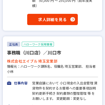
額 50,000 円 ～ 250,000 円（前年度実
績）
求人詳細を見る
正社員
ハローワーク採用情報
事務職（川口店）／川口市
株式会社エイブル 埼玉営業部
情報元：ハローワーク課係名、役職名 埼玉営業部、 担当者
小林
仕事内容
営業店舗において 小口現金の入出金管理 賃
貸物件を契約するお客様への重要事項説明
契約更新手続き 契約書類の整理管理 等 を
お願いします。 変更範囲：変更なし