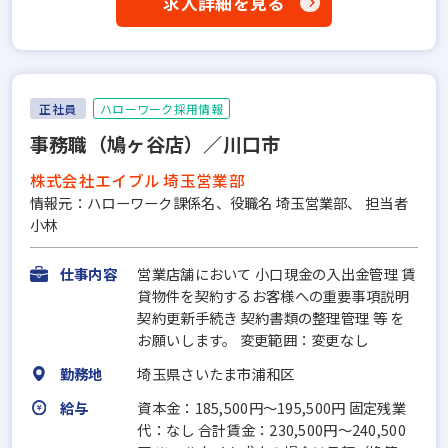
求人詳細を見る
正社員
ハローワーク採用情報
事務職（鳩ヶ谷店）／川口市
株式会社エイブル 埼玉営業部
情報元：ハローワーク課係名、役職名 埼玉営業部、 担当者
小林
仕事内容
営業店舗において 小口現金の入出金管理 賃
貸物件を契約するお客様への重要事項説明
契約更新手続き 契約書類の整理管理 等 を
お願いします。 変更範囲：変更なし
勤務地
埼玉県さいたま市浦和区
給与
資本金：185,500円〜195,500円 固定残業
代：なし 合計賃金：230,500円～240,500