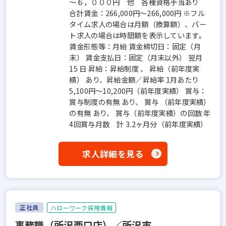
～６，０００円 他 各種資格手当あり
合計賃金：266,000円～266,000円 ※フル
タイム求人の場合は月額（換算額）、パー
ト求人の場合は時間額を表示しています。
賃金形態等：月給 賃金締切日：固定（月
末） 賃金支払日：固定（月末以外） 翌月
15 日 昇給：昇給制度 、 昇給（前年度実
績） あり、昇給金額／昇給率 1月あたり
5,100円～10,200円（前年度実績） 賞与：
賞与制度の有無 あり、 賞与 （前年度実績）
の有無 あり、 賞与（前年度実績）の回数 年
4回賞与月数 計 3.2ヶ月分（前年度実績）
求人詳細を見る
正社員
ハローワーク採用情報
事務職（所沢西口店）／所沢市