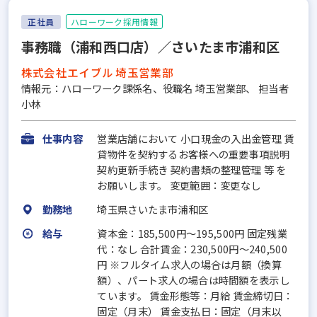
正社員
ハローワーク採用情報
事務職（浦和西口店）／さいたま市浦和区
株式会社エイブル 埼玉営業部
情報元：ハローワーク課係名、役職名 埼玉営業部、 担当者
小林
仕事内容
営業店舗において 小口現金の入出金管理 賃
貸物件を契約するお客様への重要事項説明
契約更新手続き 契約書類の整理管理 等 を
お願いします。 変更範囲：変更なし
勤務地
埼玉県さいたま市浦和区
給与
資本金：185,500円〜195,500円 固定残業
代：なし 合計賃金：230,500円～240,500
円 ※フルタイム求人の場合は月額（換算
額）、パート求人の場合は時間額を表示し
ています。 賃金形態等：月給 賃金締切日：
固定（月末） 賃金支払日：固定（月末以