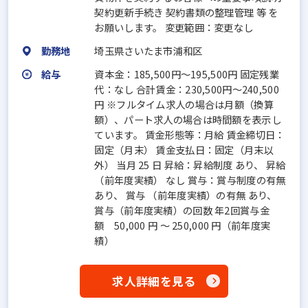
契約更新手続き 契約書類の整理管理 等 を
お願いします。 変更範囲：変更なし
勤務地
埼玉県さいたま市浦和区
給与
資本金：185,500円〜195,500円 固定残業
代：なし 合計賃金：230,500円～240,500
円 ※フルタイム求人の場合は月額（換算
額）、パート求人の場合は時間額を表示し
ています。 賃金形態等：月給 賃金締切日：
固定（月末） 賃金支払日：固定（月末以
外） 当月 25 日 昇給：昇給制度 あり、 昇給
（前年度実績） なし 賞与：賞与制度の有無
あり、 賞与 （前年度実績）の有無 あり、
賞与（前年度実績）の回数 年2回賞与金
額 50,000 円 ～ 250,000 円（前年度実
績）
求人詳細を見る