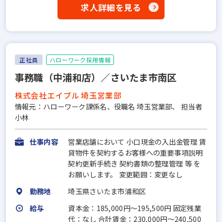
求人詳細を見る
正社員
ハローワーク採用情報
事務職（中浦和店）／さいたま市南区
株式会社エイブル 埼玉営業部
情報元：ハローワーク課係名、役職名 埼玉営業部、 担当者
小林
仕事内容
営業店舗において 小口現金の入出金管理 賃
貸物件を契約するお客様への重要事項説明
契約更新手続き 契約書類の整理管理 等 を
お願いします。 変更範囲：変更なし
勤務地
埼玉県さいたま市浦和区
給与
資本金：185,000円〜195,500円 固定残業
代：なし 合計賃金：230,000円～240,500