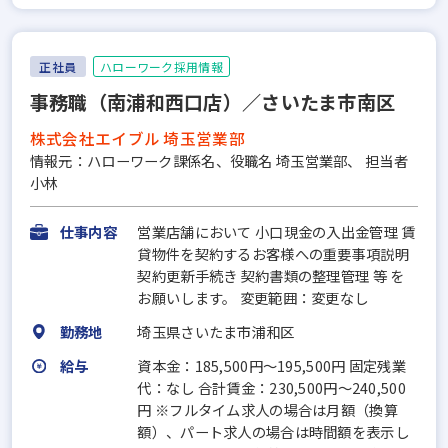
正社員
ハローワーク採用情報
事務職（南浦和西口店）／さいたま市南区
株式会社エイブル 埼玉営業部
情報元：ハローワーク課係名、役職名 埼玉営業部、 担当者
小林
仕事内容
営業店舗において 小口現金の入出金管理 賃
貸物件を契約するお客様への重要事項説明
契約更新手続き 契約書類の整理管理 等 を
お願いします。 変更範囲：変更なし
勤務地
埼玉県さいたま市浦和区
給与
資本金：185,500円〜195,500円 固定残業
代：なし 合計賃金：230,500円～240,500
円 ※フルタイム求人の場合は月額（換算
額）、パート求人の場合は時間額を表示し