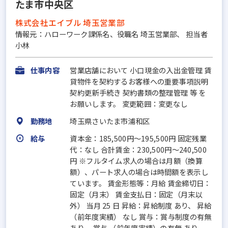
たま市中央区
株式会社エイブル 埼玉営業部
情報元：ハローワーク課係名、役職名 埼玉営業部、 担当者
小林
仕事内容
営業店舗において 小口現金の入出金管理 賃
貸物件を契約するお客様への重要事項説明
契約更新手続き 契約書類の整理管理 等 を
お願いします。 変更範囲：変更なし
勤務地
埼玉県さいたま市浦和区
給与
資本金：185,500円〜195,500円 固定残業
代：なし 合計賃金：230,500円～240,500
円 ※フルタイム求人の場合は月額（換算
額）、パート求人の場合は時間額を表示し
ています。 賃金形態等：月給 賃金締切日：
固定（月末） 賃金支払日：固定（月末以
外） 当月 25 日 昇給：昇給制度 あり、 昇給
（前年度実績） なし 賞与：賞与制度の有無
あり、 賞与 （前年度実績）の有無 あり、