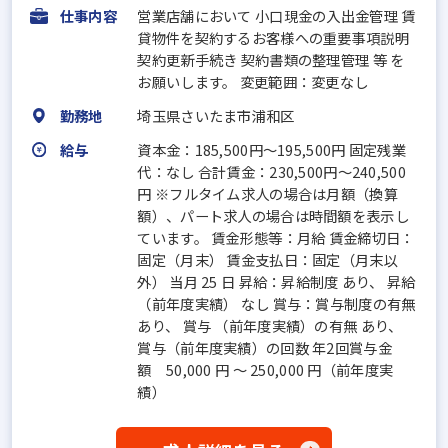
仕事内容
営業店舗において 小口現金の入出金管理 賃
貸物件を契約するお客様への重要事項説明
契約更新手続き 契約書類の整理管理 等 を
お願いします。 変更範囲：変更なし
勤務地
埼玉県さいたま市浦和区
給与
資本金：185,500円〜195,500円 固定残業
代：なし 合計賃金：230,500円～240,500
円 ※フルタイム求人の場合は月額（換算
額）、パート求人の場合は時間額を表示し
ています。 賃金形態等：月給 賃金締切日：
固定（月末） 賃金支払日：固定（月末以
外） 当月 25 日 昇給：昇給制度 あり、 昇給
（前年度実績） なし 賞与：賞与制度の有無
あり、 賞与 （前年度実績）の有無 あり、
賞与（前年度実績）の回数 年2回賞与金
額 50,000 円 ～ 250,000 円（前年度実
績）