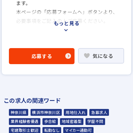
ます。
本ページの「応募フォームヘ」ボタンより、
必要事項をご記入の上ご応募ください。
もっと見る
＜選考プロセス＞
「応募フォームへ」よりエントリー
気になる
応募する
▼
書類選考
▼
面接（1回目該当部署面接、2回目役員面接）
▼
この求人の関連ワード
内定
神奈川県
横浜市神奈川区
用地仕入れ
急募求人
業界経験者優遇
歩合給
地域密着型
学歴不問
※入社時期は相談に応じます。
宅建取引士歓迎
転勤なし
マイカー通勤可