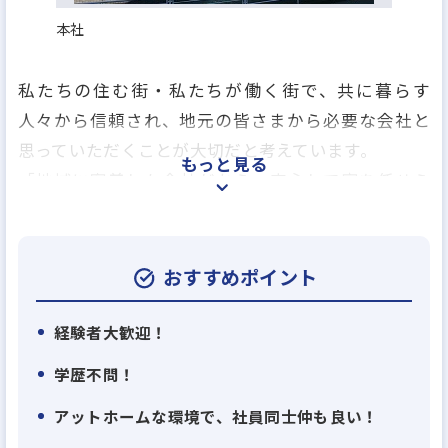
本社
私たちの住む街・私たちが働く街で、共に暮らす
人々から信頼され、地元の皆さまから必要な会社と
思っていただくことが大切だと考えています。
もっと見る
「地域に密着した会社だから、安心して家を任せら
れる」「従業員の顔がいつでも見れるから、安心し
て任せられる」というように、住まいのことだか
ら、安心・信用が求められると思うのです。
おすすめポイント
大切にしているのは横浜、特に半径5km以内のお客
さまと深く付き合うこと。
経験者大歓迎！
当社のことをしっかりと見ていただける範囲で本当
学歴不問！
の信頼を得ていきます。
アットホームな環境で、社員同士仲も良い！
今までに手掛けてきた、2030棟の新築住宅と1300世