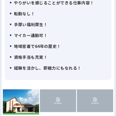
帯のリフォーム。
やりがいを感じることができる仕事内容！
実は、リフォーム契約の94％以上がリピートとお客
転勤なし！
さまからの紹介によるものです。
安心と信頼を積み重ねるための地域密着。
手厚い福利厚生！
確実に浸透しています。
マイカー通勤可！
地域密着で64年の歴史！
注文住宅の建築やリフォーム、不動産の売買仲介な
ど、住まいに関わるあらゆる事業を手がけるワカバ
資格手当も充実！
ヤシ。
経験を活かし、即戦力にもなれる！
横浜に根ざして創業から64年の歴史を誇ります。
これからも地元のみなさまの期待に応えていくため
に、不動産営業を募集することになりました。