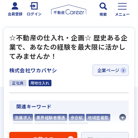
会員登録
ログイン
検索
メニュー
☆不動産の仕入れ・企画☆ 歴史ある企
業で、あなたの経験を最大限に活かし
てみませんか！
株式会社ワカバヤシ
企業ページ
正社員
用地仕入れ
関連キーワード
急募求人
業界経験者優遇
歩合給
地域密着型
学歴不問
宅建取引士歓迎
転勤なし
マイカー通勤可