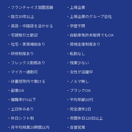
フランチャイズ加盟店舗
上場企業
設立30年以上
上場企業のグループ会社
英語・中国語を活かせる
学歴不問
宅建取引士歓迎
自動車免許未取得でもOK
社宅・家賃補助あり
資格支援制度あり
研修制度あり
転勤なし
フレックス勤務あり
残業少ない
マイカー通勤可
女性が活躍中
扶養控除内で働ける
ノルマ無し
副業OK
ブランクOK
離職率5％以下
平均年齢20代
土日休みあり
完全週休2日
休日シフト制
年間休日120日以上
月平均残業20時間以内
反響営業