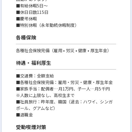
■有給休暇5日〜
■休日日数115日
■慶弔休暇
■特別休暇（永年勤続休暇制度）
各種保険
各種社会保険完備（雇用 • 労災 • 健康 • 厚生年金）
待遇・福利厚生
■交通費：全額支給
■各種社会保険完備：雇用・労災・健康・厚生年金
■家族手当：配偶者…月1万円、子一人…月5千円
※人数に上限なし、高校生まで
■社員旅行：昨年度、韓国（過去：ハワイ、シンガ
ポール、グアムなど）
■退職金
受動喫煙対策