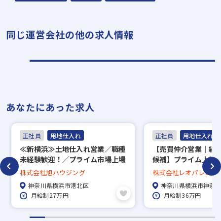
※現在、在職中の方も積極的にご応募くださ
い。応募の秘密は厳守いたします。
同じ運営会社の他の求人情報
あなたにあった求人
正社員
用地仕入れ
正社員
用地仕入れ
≪新横浜≫土地仕入れ営業／職種
【売買仲介営業｜経
未経験歓迎！／プライム市場上場
候補】プライム上場
グループ／完全週休2日制／福利
福利厚生充実した環
株式会社旭ハウジング
株式会社レオパレス21
厚生充実／IT積極活用で業務効率
神奈川県横浜市港北区
神奈川県横浜市神奈
UP
月給制27万円
月給制36万円