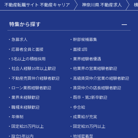
不動産転職サイト 不動産キャリア
神奈川県 不動産求人
横
特集から探す
急募求人
幹部候補募集
応募者全員と面接
面接1回
5名以上の積極採用
業界経験者優遇
社会人経験10年以上歓迎
他業界の営業経験者歓迎
不動産売買仲介経験者歓迎
高級賃貸仲介営業の経験者歓迎
ローン業務経験者歓迎
賃貸仲介の店長経験者歓迎
業界未経験歓迎
既卒・第2新卒歓迎
職種未経験歓迎
歩合給
年俸制
成果給が充実
固定給25万円以上
固定給35万円以上
設立5年以内
地域密着型