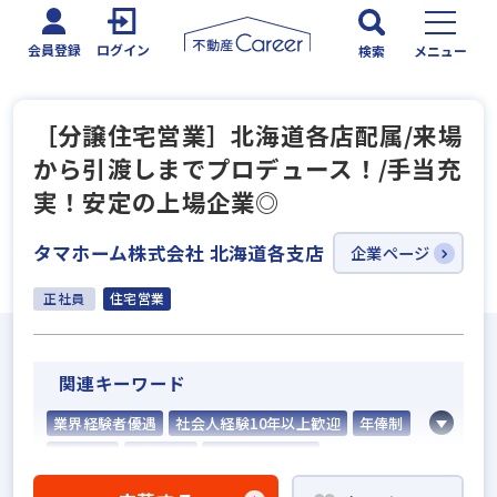
会員登録
ログイン
検索
メニュー
［分譲住宅営業］北海道各店配属/来場
から引渡しまでプロデュース！/手当充
実！安定の上場企業◎
タマホーム株式会社 北海道各支店
企業ページ
正社員
住宅営業
関連キーワード
業界経験者優遇
社会人経験10年以上歓迎
年俸制
上場企業
学歴不問
宅建取引士歓迎
社宅・家賃補助あり
資格支援制度あり