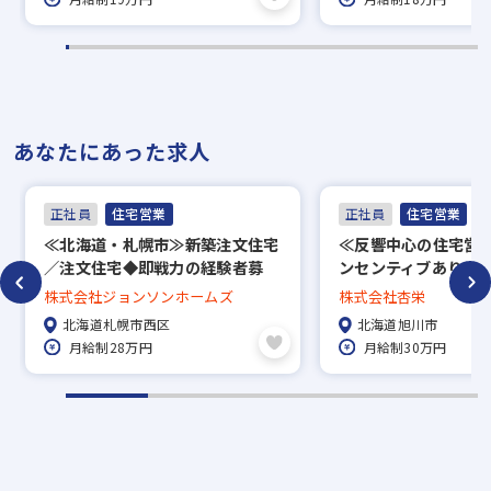
▼
内定
※入社時期は相談に応じます。
※現在、在職中の方も積極的にご応募くださ
あなたにあった求人
い。応募の秘密は厳守いたします。
正社員
住宅営業
正社員
住宅営業
≪北海道・札幌市≫新築注文住宅
≪反響中心の住宅営
／注文住宅◆即戦力の経験者募
ンセンティブあり！
集！／年収610万円～／ノルマな
120日以上／福利厚
株式会社ジョンソンホームズ
株式会社杏栄
し
北海道札幌市西区
北海道旭川市
月給制28万円
月給制30万円