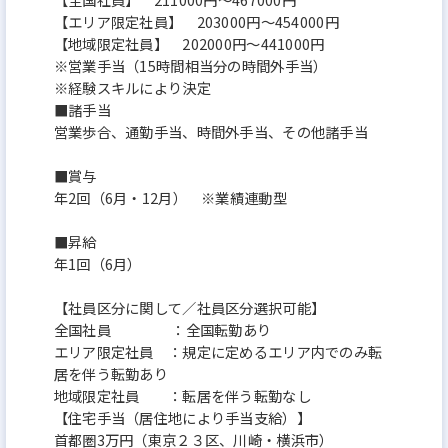
【エリア限定社員】 203000円～454000円
【地域限定社員】 202000円～441000円
※営業手当（15時間相当分の時間外手当）
※経験スキルにより決定
■諸手当
営業歩合、通勤手当、時間外手当、その他諸手当
■賞与
年2回（6月・12月） ※業績連動型
■昇給
年1回（6月）
【社員区分に関して／社員区分選択可能】
全国社員 ：全国転勤あり
エリア限定社員 ：規定に定めるエリア内でのみ転
居を伴う転勤あり
地域限定社員 ：転居を伴う転勤なし
【住宅手当（居住地により手当支給）】
首都圏3万円（東京２３区、川崎・横浜市）