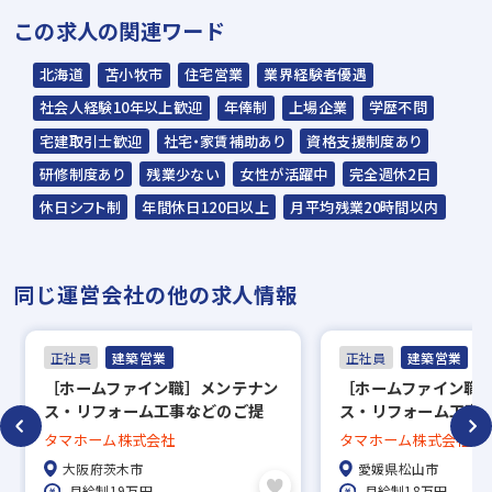
この求人の関連ワード
※説明選考会は代行業者であるスラッシュ株
北海道
苫小牧市
住宅営業
業界経験者優遇
式会社が行います※
社会人経験10年以上歓迎
年俸制
上場企業
学歴不問
スラッシュ株式会社からのご連絡をお待ち
宅建取引士歓迎
社宅・家賃補助あり
資格支援制度あり
ください。
研修制度あり
残業少ない
女性が活躍中
完全週休2日
ご連絡までに7日程度いただく場合があり
休日シフト制
年間休日120日以上
月平均残業20時間以内
ます。予めご了承ください。
同じ運営会社の他の求人情報
担当：スラッシュ株式会社 若杉（ワカス
ギ）
正社員
建築営業
正社員
建築営業
住所：東京都港区赤坂2-15-16 赤坂ふく
［ホームファイン職］メンテナン
［ホームファイン職
源ビル7F
ス・リフォーム工事などのご提
ス・リフォーム工事
▼
案！◇業務経験者募集/手当充
案！◇業務経験者募集
タマホーム株式会社
タマホーム株式会社
実！安定の上場企業◎
実！安定の上場企業
面接（1回～数回）
大阪府茨木市
愛媛県松山市
月給制19万円
月給制18万円