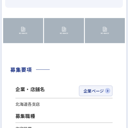
1998年設立、2013年3月には東京証券取引所および、
福岡証券取引所への上場を果たしました。
★創業からわずか17年で、1700億円の売上規模にま
で拡大したハウスメーカーです。
★これまでの顧客層の拡大を図る新たな成長軌道の
基盤づくりに取り組み、その結果、注文住宅事業の
みならず戸建分譲事業、リフォーム事業など幅広い
事業で成長してきました。
募集要項
★今期より中期経営計画において「都道府県におい
て注文住宅着工棟数No.1」「2030年までには売上高1
企業・店舗名
企業ページ
兆円を目指す」と打ち出しています。
北海道各支店
＜募集背景＞
募集職種
物件数増加・売上好調の為の増員です。