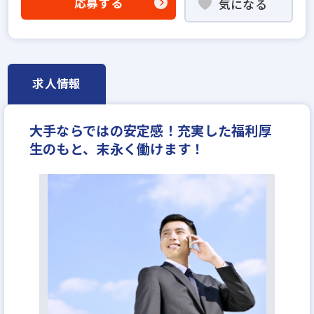
応募する
気になる
研修制度あり
残業少ない
女性が活躍中
完全週休2日
休日シフト制
年間休日120日以上
月平均残業20時間以内
求人情報
大手ならではの安定感！充実した福利厚
生のもと、末永く働けます！