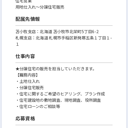
当社全体の表彰式で表彰を受ける程、売上好調・大
住宅営業
用地仕入れ～分譲住宅販売
変勢いのある部署です！
配属先情報
苫小牧支店：北海道 苫小牧市北栄町5丁目6-2
札幌支店：北海道 札幌市手稲区新発寒五条１丁目１-
１
仕事内容
★分譲住宅の販売を担当していただきます。
【職務内容】
・土地仕入れ
・分譲住宅販売
・住宅に関するご希望のヒアリング、プラン作成
・住宅建設地の敷地調査、現地調査、役所調査
・住宅ローンのご相談等
応募資格