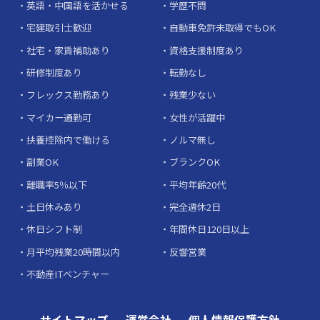
英語・中国語を活かせる
学歴不問
宅建取引士歓迎
自動車免許未取得でもOK
社宅・家賃補助あり
資格支援制度あり
研修制度あり
転勤なし
フレックス勤務あり
残業少ない
マイカー通勤可
女性が活躍中
扶養控除内で働ける
ノルマ無し
副業OK
ブランクOK
離職率5％以下
平均年齢20代
土日休みあり
完全週休2日
休日シフト制
年間休日120日以上
月平均残業20時間以内
反響営業
不動産ITベンチャー
サイトマップ
運営会社
個人情報保護方針