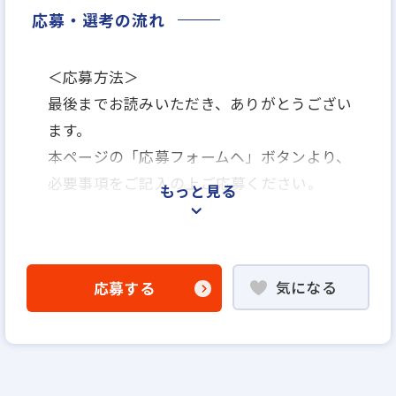
応募・選考の流れ
＜応募方法＞
最後までお読みいただき、ありがとうござい
ます。
本ページの「応募フォームヘ」ボタンより、
必要事項をご記入の上ご応募ください。
もっと見る
＜選考プロセス＞
「応募フォームへ」よりエントリー
気になる
応募する
▼
説明選考会
※基本的にはお電話でのご面談となります。
※選考状況によってはご来社いただく場合も
ございます。