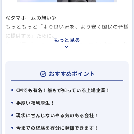
≪タマホームの想い≫
もっともっと「より良い家を、より安く国民の皆様
に提供する」ために。
もっと見る
次は業界1位、そして2030年までに売上1兆円を目指
します。
そのために必要なのは、私たちの想いに共感してい
ただける「人」なのです。
おすすめポイント
「人」の力こそが、お客様の想いを形にし、タマホ
ームグループの企業理念を実現すると信じています。
CMでも有名！誰もが知っている上場企業！
いい家をつくることは、いい家庭をつくること。
手厚い福利厚生！
お客様のために、業界を変え、日本を変え、暮らし
現状に甘んじないやる気のある会社！
を変え続けていく。
その原動力となるあなたを、お待ちしています。
今までの経験を存分に発揮できます！