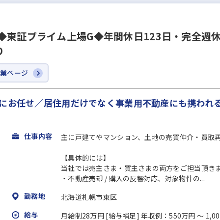
◆東証プライム上場G◆年間休日123日・完全週
り
企業ページ
もにお任せ／居住用だけでなく事業用不動産にも携われ
仕事内容
主に戸建てやマンション、土地の売買仲介・買取
【具体的には】
当社では売主さま・買主さまの両方をご担当頂き
・不動産売却 / 購入の反響対応、対象物件の...
勤務地
北海道札幌市東区
給与
月給制28万円 [給与補足] 年収例：550万円 ～ 1,0