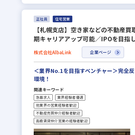
正社員
住宅営業
【札幌支店】空き家などの不動産買取
期キャリアアップ可能／IPOを目指
株式会社AlbaLink
企業ページ
＜業界No.1を目指すベンチャー＞完
環境！
関連キーワード
急募求人
業界経験者優遇
他業界の営業経験者歓迎
不動産売買仲介経験者歓迎
高級賃貸仲介営業の経験者歓迎