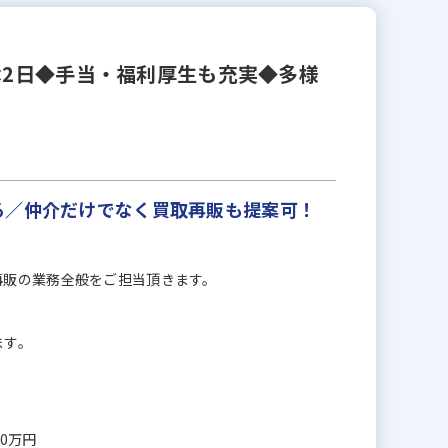
休2日◆手当・福利厚生も充実◆多様
る／仲介だけでなく買取再販も提案可！
再販の業務全般をご担当頂きます。
ます。
00万円