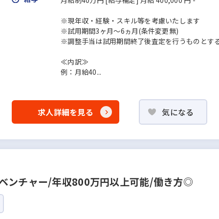
月給制40万円 [給与補足] 月給 400,000 円 -
※現年収・経験・スキル等を考慮いたします
※試用期間3ヶ月〜6ヵ月(条件変更無)
※調整手当は試用期間終了後査定を行うものとす
≪内訳≫
例：月給40...
求人詳細を見る
気になる
ベンチャー/年収800万円以上可能/働き方◎