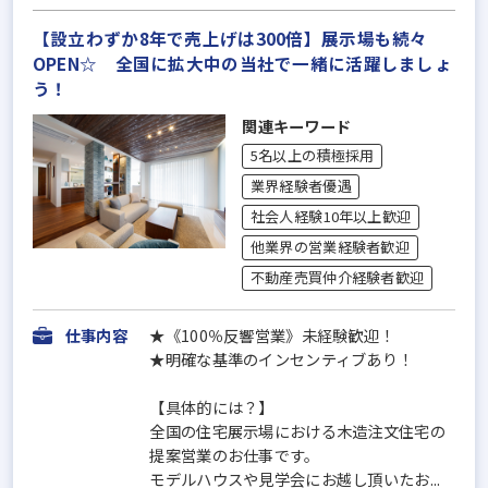
【設立わずか8年で売上げは300倍】展示場も続々
OPEN☆ 全国に拡大中の当社で一緒に活躍しましょ
う！
関連キーワード
5名以上の積極採用
業界経験者優遇
社会人経験10年以上歓迎
他業界の営業経験者歓迎
不動産売買仲介経験者歓迎
仕事内容
★《100％反響営業》未経験歓迎！
★明確な基準のインセンティブあり！
【具体的には？】
全国の住宅展示場における木造注文住宅の
提案営業のお仕事です。
モデルハウスや見学会にお越し頂いたお...