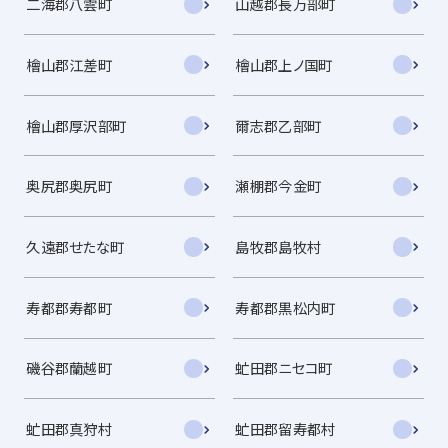
二海郡八雲町
山越郡長万部町
檜山郡江差町
檜山郡上ノ国町
檜山郡厚沢部町
爾志郡乙部町
奥尻郡奥尻町
瀬棚郡今金町
久遠郡せたな町
島牧郡島牧村
寿都郡寿都町
寿都郡黒松内町
磯谷郡蘭越町
虻田郡ニセコ町
虻田郡真狩村
虻田郡留寿都村