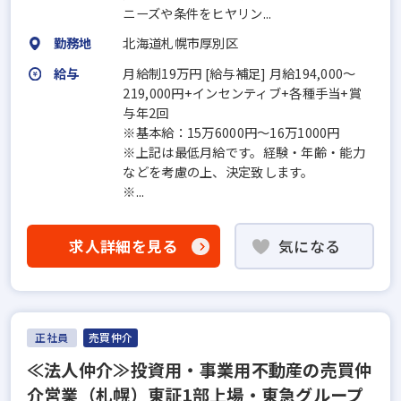
ニーズや条件をヒヤリン...
勤務地
北海道札幌市厚別区
給与
月給制19万円 [給与補足] 月給194,000～
219,000円+インセンティブ+各種手当+賞
与年2回
※基本給：15万6000円～16万1000円
※上記は最低月給です。経験・年齢・能力
などを考慮の上、決定致します。
※...
求人詳細を見る
気になる
正社員
売買仲介
≪法人仲介≫投資用・事業用不動産の売買仲
介営業（札幌）東証1部上場・東急グループ