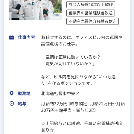
社会人経験10年以上歓迎
他業界の営業経験者歓迎
不動産売買仲介経験者歓迎
仕事内容
お任せするのは、オフィスビル内の巡回や
設備点検のお仕事。
「空調は正常に動いているか？」
「電気が切れていないか？」
など、ビル内を見回りながら“いつも通
り”を守るポジションです。
勤務地
北海道札幌市中央区
給与
月給制22万円 [給与補足] 月給22万円～月給
30万円＋諸手当・賞与年2回
☆上記給与とは別途、手厚い家賃補助制度
あり☆