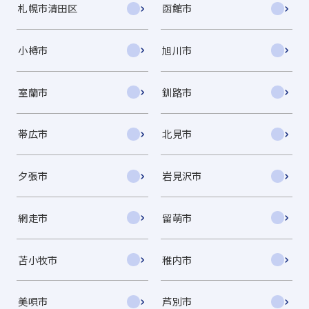
札幌市清田区
函館市
小樽市
旭川市
室蘭市
釧路市
帯広市
北見市
夕張市
岩見沢市
網走市
留萌市
苫小牧市
稚内市
美唄市
芦別市