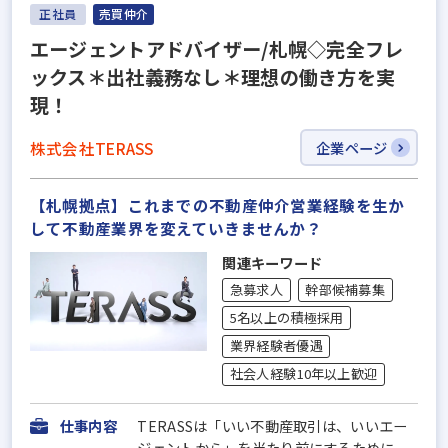
正社員
売買仲介
エージェントアドバイザー/札幌◇完全フレ
ックス＊出社義務なし＊理想の働き方を実
現！
株式会社TERASS
企業ページ
【札幌拠点】これまでの不動産仲介営業経験を生か
して不動産業界を変えていきませんか？
関連キーワード
急募求人
幹部候補募集
5名以上の積極採用
業界経験者優遇
社会人経験10年以上歓迎
仕事内容
TERASSは「いい不動産取引は、いいエー
ジェントから」を当たり前にするために、