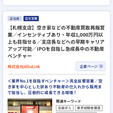
正社員
住宅営業
【札幌支店】空き家などの不動産買取再販営
業／インセンティブあり・年収1,000万円以
上も目指せる／支店長などへの早期キャリア
アップ可能／IPOを目指し急成長中の不動産
ベンチャー
株式会社AlbaLink
企業ページ
＜業界No.1を目指すベンチャー＞完全反響営業／空
き家を中心とした訳あり不動産の仕入れから販売ま
で担当し、圧倒的に成長できる環境！
関連キーワード
急募求人
業界経験者優遇