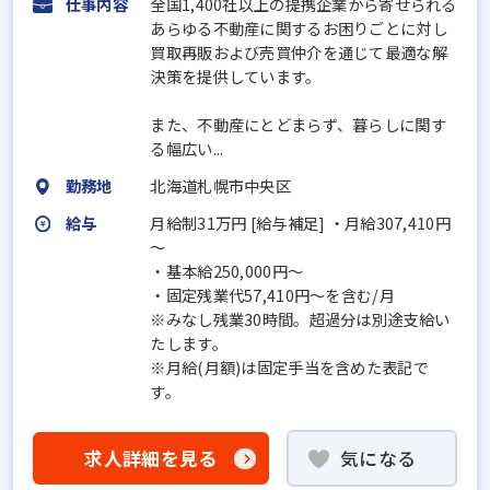
仕事内容
全国1,400社以上の提携企業から寄せられる
あらゆる不動産に関するお困りごとに対し
買取再販および売買仲介を通じて最適な解
決策を提供しています。
また、不動産にとどまらず、暮らしに関す
る幅広い...
勤務地
北海道札幌市中央区
給与
月給制31万円 [給与補足] ・月給307,410円
～
・基本給250,000円～
・固定残業代57,410円～を含む/月
※みなし残業30時間。超過分は別途支給い
たします。
※月給(月額)は固定手当を含めた表記で
す。
求人詳細を見る
気になる