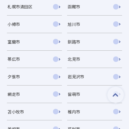
札幌市清田区
函館市
小樽市
旭川市
室蘭市
釧路市
帯広市
北見市
夕張市
岩見沢市
網走市
留萌市
苫小牧市
稚内市
美唄市
芦別市