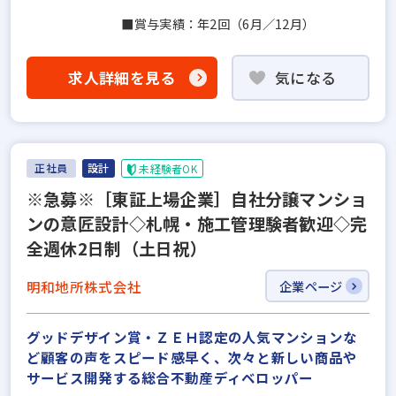
■賞与実績：年2回（6月／12月）
求人詳細を見る
気になる
正社員
設計
未経験者OK
※急募※［東証上場企業］自社分譲マンショ
ンの意匠設計◇札幌・施工管理験者歓迎◇完
全週休2日制（土日祝）
明和地所株式会社
企業ページ
グッドデザイン賞・ＺＥＨ認定の人気マンションな
ど顧客の声をスピード感早く、次々と新しい商品や
サービス開発する総合不動産ディベロッパー