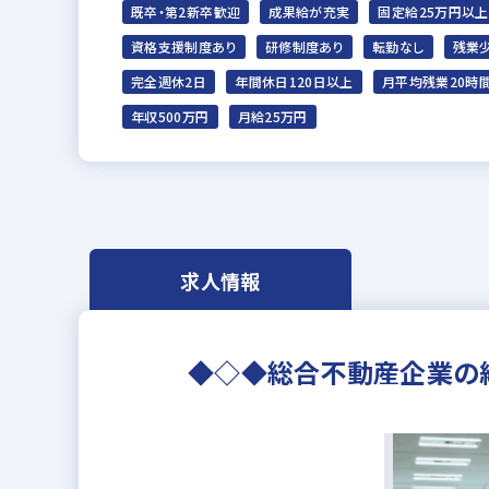
既卒・第2新卒歓迎
成果給が充実
固定給25万円以上
資格支援制度あり
研修制度あり
転勤なし
残業
完全週休2日
年間休日120日以上
月平均残業20時
年収500万円
月給25万円
求人情報
◆◇◆総合不動産企業の