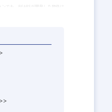
でも、BEARSが開発した物件は
の古い慣習を残している日本の不動
＞
＞＞