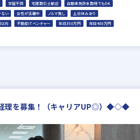
学歴不問
宅建取引士歓迎
自動車免許未取得でもOK
少ない
女性が活躍中
ノルマ無し
土日休みあり
間以内
不動産ITベンチャー
年収350万円
年収400万円
経理を募集！（キャリアUP◎）◆◇◆