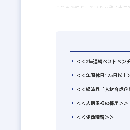
これまで軸としていた不動産売買で
他より価値が高いと評価されてい
更に、デジタルマガジン事業を通
産市場を刷新・活性化しようとし
日本の不動産業界を根本的に変革
そんな、向上心溢れるあなたのご
＜＜2年連続ベストベンチ
≪事業内容≫
＜＜年間休日125日以上
■不動産売買事業
■空間デザイン事業
＜＜経済界「人材育成企
■不動産プラットフォーム事業
＜＜人柄重視の採用＞＞
■デジタルマガジン事業
■不動産鑑定事業
＜＜少数精鋭＞＞
≪募集背景≫