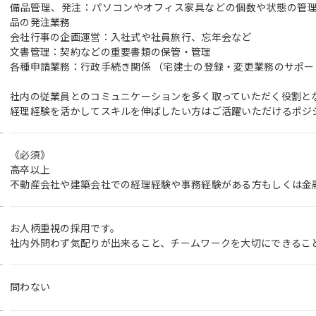
備品管理、発注：パソコンやオフィス家具などの個数や状態の管
品の発注業務
会社行事の企画運営：入社式や社員旅行、忘年会など
文書管理：契約などの重要書類の保管・管理
各種申請業務：行政手続き関係 （宅建士の登録・変更業務のサポー
社内の従業員とのコミュニケーションを多く取っていただく役割と
経理経験を活かしてスキルを伸ばしたい方はご活躍いただけるポジ
《必須》
高卒以上
不動産会社や建築会社での経理経験や事務経験がある方もしくは金
お人柄重視の採用です。
社内外問わず気配りが出来ること、チームワークを大切にできるこ
問わない