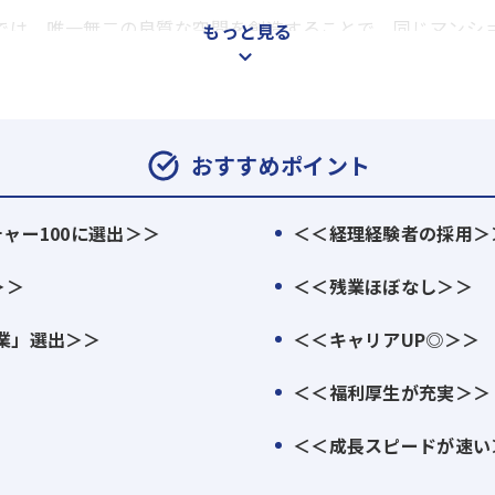
は、唯一無二の良質な空間を創造することで、同じマンション
もっと見る
ます。
じて一流の造り手が語り、空間へ命を吹き込みます。まだ多く
ています。
おすすめポイント
したい！
応募をお待ちしています。
ャー100に選出＞＞
＜＜経理経験者の採用＞
＞＞
＜＜残業ほぼなし＞＞
業」選出＞＞
＜＜キャリアUP◎＞＞
＜＜福利厚生が充実＞＞
＜＜成長スピードが速い