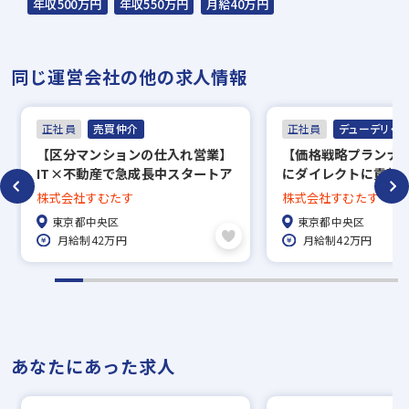
年収500万円
年収550万円
月給40万円
同じ運営会社の他の求人情報
正社員
売買仲介
正社員
デューデリ・
【区分マンションの仕入れ営業】
【価格戦略プランナ
IT×不動産で急成長中スタートア
にダイレクトに貢献
ップ／新規チーム立ち上げメンバ
ク企業の価格戦略プ
株式会社すむたす
株式会社すむたす
ーの募集！
レックス制◎
東京都中央区
東京都中央区
月給制42万円
月給制42万円
あなたにあった求人