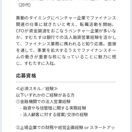
（20代）
異動のタイミングにベンチャー企業でファイナンス
関連の仕事に就きたいと考え、転職活動を開始。
CFOが資金調達をおこなうベンチャー企業が多いな
か、すむたすは銀行での法人融資営業経験を活かし
て、ファイナンス業務に携われると知り応募。面接
を通して、事業を拡大するうえでファイナンスチー
ムの動きが重要な核になっていることに魅力に感
じ、すむたすに入社。
応募資格
≪必須スキル／経験≫
以下いずれかのご経験がある方
①金融機関での法人営業経験
- 融資や与信管理に関する実務経験
- 法人顧客に対する提案/交渉の経験
②上場企業での財務や経営企画経験 or スタートアッ