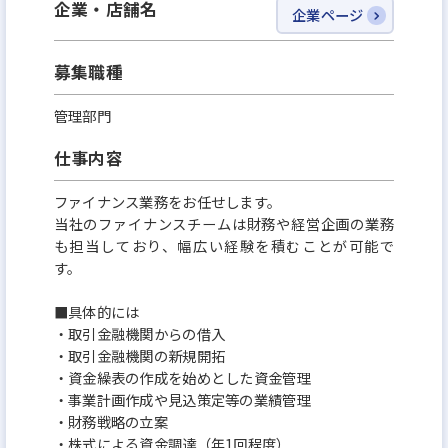
企業・店舗名
企業ページ
すむたすが目指すのは、ただの便利でお得な不動産
募集職種
サービスではありません。
管理部門
人生において最も大きな買い物である住まいにおい
て、一人ひとりが理想的な選択ができる社会にしてい
仕事内容
くことが、私たちのミッションです。
ファイナンス業務をお任せします。
住まいの売り買いをもっと簡単に、いつでも好きな
当社のファイナンスチームは財務や経営企画の業務
タイミングで、適切な価格で、余計な中間コストを
も担当しており、幅広い経験を積むことが可能で
す。
払う必要がない透明性の高い取引きの実現を目指し
ます。
■具体的には
・取引金融機関からの借入
・取引金融機関の新規開拓
・資金繰表の作成を始めとした資金管理
・事業計画作成や見込策定等の業績管理
・財務戦略の立案
・株式による資金調達（年1回程度）