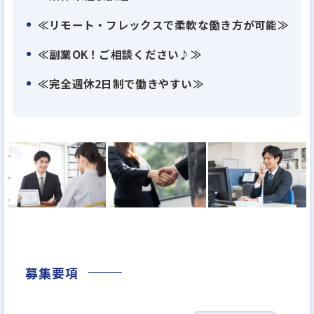
≪リモート・フレックスで柔軟な働き方が可能≫
◆【誰もが安心して家を持ち、自由に家を変えられ
≪副業OK！ご相談ください♪≫
る社会へ】
≪完全週休2日制で働きやすい≫
私たちは、単なるプラットフォーマーではありませ
ん。プラットフォームを活用した不動産売買によ
り、人生で最も大きな買い物である住まいに、理想
的な選択をたくさん作り出すことを目指しています。
しかし、中古物件の物流は欧米で80%を超えるのに
対し、日本はまだ15%と非常に低いのが現状です。
流通の活性化に貢献することで「誰もが安心して家
を持ち、かつ自由に家を変えられる社会」を実現し
たいと考えています。
募集要項
◆【一人ひとりが理想的な選択ができる社会に】