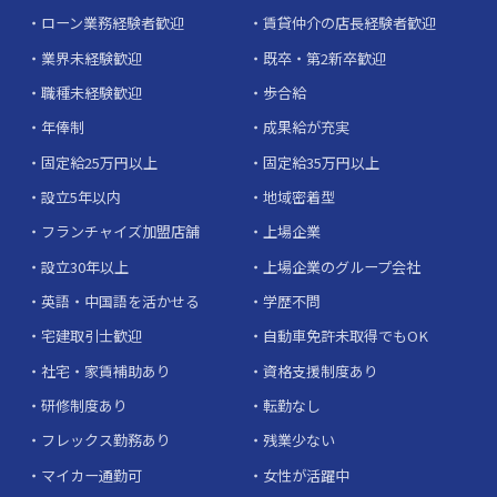
ローン業務経験者歓迎
賃貸仲介の店長経験者歓迎
業界未経験歓迎
既卒・第2新卒歓迎
職種未経験歓迎
歩合給
年俸制
成果給が充実
固定給25万円以上
固定給35万円以上
設立5年以内
地域密着型
フランチャイズ加盟店舗
上場企業
設立30年以上
上場企業のグループ会社
英語・中国語を活かせる
学歴不問
宅建取引士歓迎
自動車免許未取得でもOK
社宅・家賃補助あり
資格支援制度あり
研修制度あり
転勤なし
フレックス勤務あり
残業少ない
マイカー通勤可
女性が活躍中