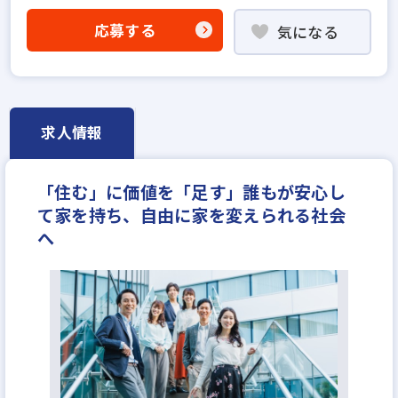
固定給35万円以上
宅建取引士歓迎
応募する
気になる
フレックス勤務あり
女性が活躍中
副業OK
リモートワーク可
完全週休2日
休日シフト制
年収500万円
年収550万円
月給40万円
求人情報
「住む」に価値を「足す」誰もが安心し
て家を持ち、自由に家を変えられる社会
へ