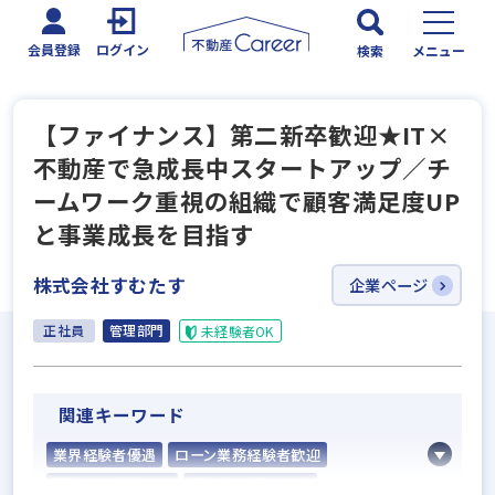
会員登録
ログイン
検索
メニュー
【ファイナンス】第二新卒歓迎★IT×
不動産で急成長中スタートアップ／チ
ームワーク重視の組織で顧客満足度UP
と事業成長を目指す
株式会社すむたす
企業ページ
正社員
管理部門
未経験者OK
関連キーワード
業界経験者優遇
ローン業務経験者歓迎
既卒・第2新卒歓迎
固定給25万円以上