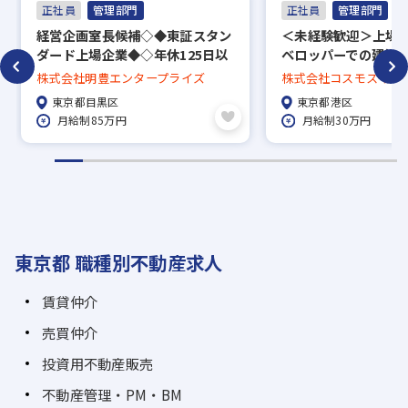
正社員
管理部門
正社員
管理部門
経営企画室長候補◇◆東証スタン
＜未経験歓迎＞上場
ダード上場企業◆◇年休125日以
ベロッパーでの建築
上／経営戦略の立案経験者の募集
ィレクション業務／年
株式会社明豊エンタープライズ
株式会社コスモスイニ
日×土日祝／産休育
東京都目黒区
東京都港区
100％
月給制85万円
月給制30万円
東京都 職種別不動産求人
賃貸仲介
売買仲介
投資用不動産販売
不動産管理・PM・BM