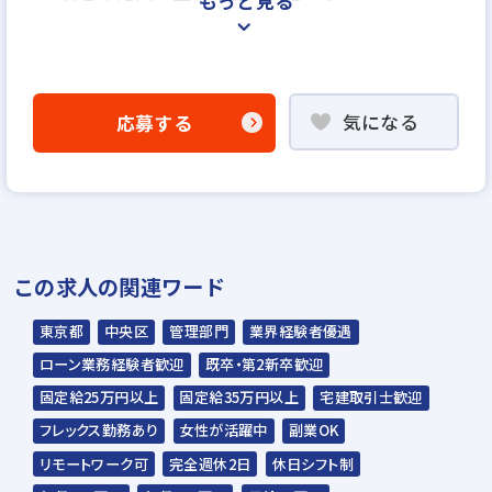
もっと見る
＜選考プロセス＞
「応募する」よりエントリー
気になる
応募する
▼
WEB応募書類による書類選考
▼
面接（1回～数回）
▼
この求人の関連ワード
内定
東京都
中央区
管理部門
業界経験者優遇
☆入社時期は相談に応じます。現在、在職中
ローン業務経験者歓迎
既卒・第2新卒歓迎
の方も積極的にご応募ください。
固定給25万円以上
固定給35万円以上
宅建取引士歓迎
☆応募の秘密は厳守いたします。
フレックス勤務あり
女性が活躍中
副業OK
リモートワーク可
完全週休2日
休日シフト制