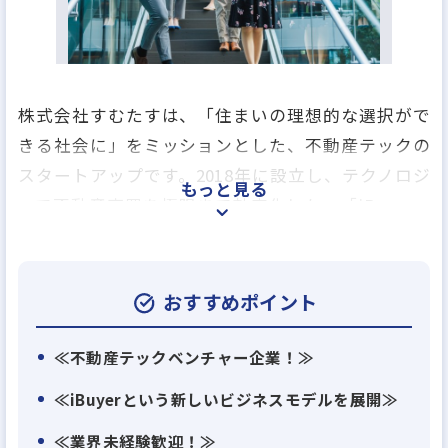
株式会社すむたすは、「住まいの理想的な選択がで
きる社会に」をミッションとした、不動産テックの
スタートアップです。2018年に設立し、テクノロジ
もっと見る
ーで不動産売買を極限まで効率化した、「iBuyer」
という新しいビジネスモデルを展開しています。
◆【「住む」に価値を「足す」】
おすすめポイント
近年、新築住宅が増える一方で、多くの中古物件は
≪不動産テックベンチャー企業！≫
活用されないまま空き家となっています。
≪iBuyerという新しいビジネスモデルを展開≫
すむたすでは中古住宅を再生し、住まいに新たな価
≪業界未経験歓迎！≫
値を提供しています。