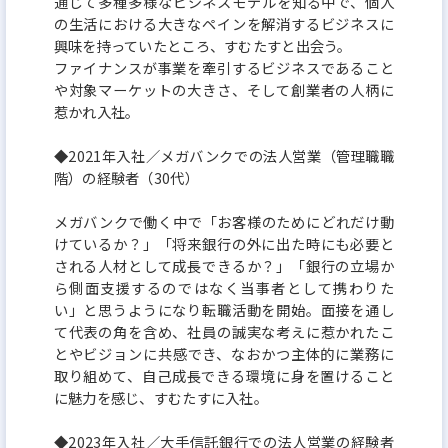
通じて多種多様なビジネスモデルを知る中で、個人
の生活における大きなペインを解消するビジネスに
興味を持っていたところ、すむたすと出会う。
ファイナンスが事業を牽引するビジネスであること
や対象マーケットの大きさ、そして創業者の人柄に
惹かれ入社。
◆2021年入社／メガバンクでの法人営業（管理職職
階）の経験者（30代）
メガバンクで働く中で「お客様のためにどれだけ動
けているか？」「将来銀行の外に出た時にも必要と
される人材として成長できるか？」「銀行の立場か
ら側面支援するのではなく当事者として携わりた
い」と思うようになり転職活動を開始。面接を通し
て代表の角を含め、社員の誠実な考えに惹かれたこ
とやビジョンに共感でき、なおかつ主体的に業務に
取り組めて、自己成長できる環境に身を置けること
に魅力を感じ、すむたすに入社。
◆2023年入社／大手信託銀行での法人営業の経験者