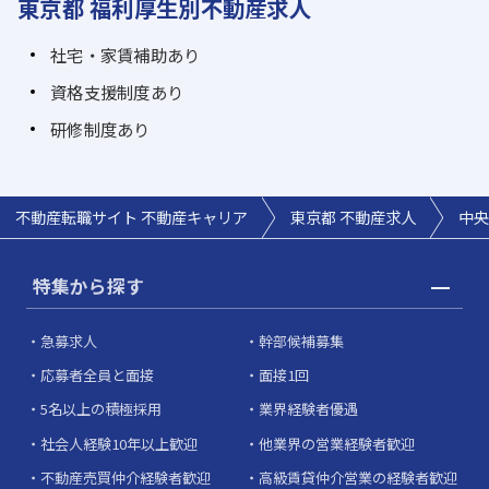
東京都 福利厚生別不動産求人
社宅・家賃補助あり
資格支援制度あり
研修制度あり
不動産転職サイト 不動産キャリア
東京都 不動産求人
中央
特集から探す
急募求人
幹部候補募集
応募者全員と面接
面接1回
5名以上の積極採用
業界経験者優遇
社会人経験10年以上歓迎
他業界の営業経験者歓迎
不動産売買仲介経験者歓迎
高級賃貸仲介営業の経験者歓迎