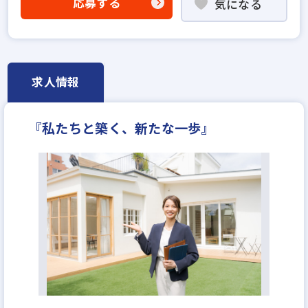
応募する
気になる
高級賃貸仲介営業の経験者歓迎
賃貸仲介の店長経験者歓迎
業界未経験歓迎
成果給が充実
固定給25万円以上
上場企業
上場企業のグループ会社
宅建取引士歓迎
求人情報
資格支援制度あり
研修制度あり
フレックス勤務あり
残業少ない
土日休みあり
『私たちと築く、新たな一歩』
年間休日120日以上
月平均残業20時間以内
反響営業