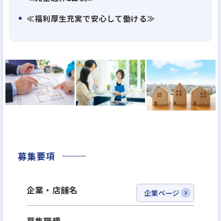
高気密・高断熱を追求する施工技術。
住宅には、まだまだ挑戦できる余地があります。
≪福利厚生充実で安心して働ける≫
当社は住友不動産グループの安定した経営基盤の上
で、独自の給与制度と人事評価制度を持ち、
職人・資材・流通を結集します。
すべては住まいに新たな価値を与え、人々の豊かな
ライフステージに寄与するため。
現場では多様なバックグラウンドを持つ中途採用社
員が、
募集要項
施主様の信頼に応え、腕を振るっています。
さらに技術を磨く人、マネジメント職へのステップ
企業・店舗名
企業ページ
を選ぶ人。
キャリアもさまざまです。
募集職種