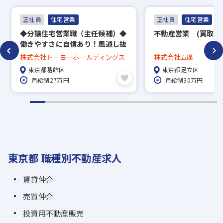
正社員
住宅営業
正社員
住宅営業
◆分譲住宅営業職（主任候補）◆
不動産営業 (買取再
働きやすさに自信あり！風通し抜
群のホワイトな環境です◎
株式会社トーヨーホールディングス
株式会社五廣
東京都葛飾区
東京都足立区
月給制27万円
月給制30万円
東京都 職種別不動産求人
賃貸仲介
売買仲介
投資用不動産販売