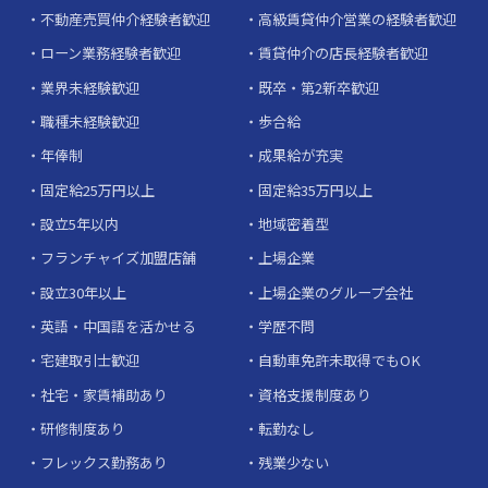
不動産売買仲介経験者歓迎
高級賃貸仲介営業の経験者歓迎
ローン業務経験者歓迎
賃貸仲介の店長経験者歓迎
業界未経験歓迎
既卒・第2新卒歓迎
職種未経験歓迎
歩合給
年俸制
成果給が充実
固定給25万円以上
固定給35万円以上
設立5年以内
地域密着型
フランチャイズ加盟店舗
上場企業
設立30年以上
上場企業のグループ会社
英語・中国語を活かせる
学歴不問
宅建取引士歓迎
自動車免許未取得でもOK
社宅・家賃補助あり
資格支援制度あり
研修制度あり
転勤なし
フレックス勤務あり
残業少ない