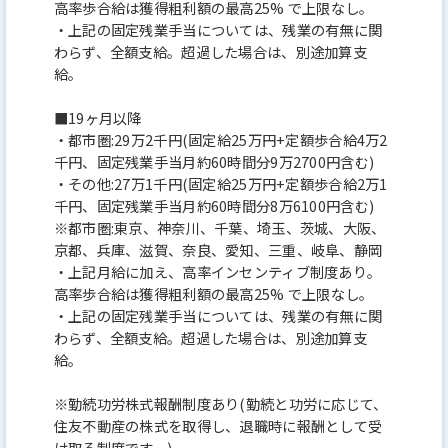
高率歩合給は獲得粗利額の最高25% で上限なし。
・上記の固定残業手当については、残業の有無に関
わらず、全額支給。超過した場合は、別途加算支
給。
■19ヶ月以降
・都市圏:29万2千円(固定給25万円+定額歩合給4万2
千円、固定残業手当月約60時間分9万2700円含む)
・その他:27万1千円(固定給25万円+定額歩合給2万1
千円、固定残業手当月約60時間分8万6100円含む)
※都市圏:東京、神奈川、千葉、埼玉、茨城、大阪、
京都、兵庫、滋賀、奈良、愛知、三重、岐阜、静岡
・上記月給に加え、高率インセンティブ制度あり。
高率歩合給は獲得粗利額の最高25% で上限なし。
・上記の固定残業手当については、残業の有無に関
わらず、全額支給。超過した場合は、別途加算支
給。
※勤続功労株式報酬制度あり(勤続と功労に応じて、
住友不動産の株式を取得し、退職時に報酬として受
け取る制度です。)