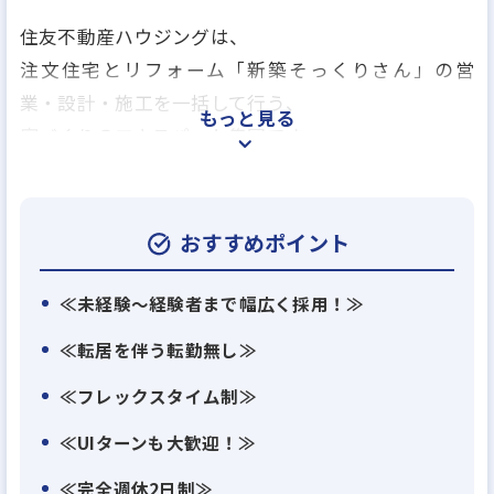
住友不動産ハウジングは、
注文住宅とリフォーム「新築そっくりさん」の営
業・設計・施工を一括して行う、
もっと見る
家づくりのエキスパート集団です。
戸建て新築からマンション一室の部分リフォームま
で
おすすめポイント
「そこに住まう人の暮らし」の向上を目指して、
住友不動産本体から知識豊富な営業社員と技術者を
≪未経験～経験者まで幅広く採用！≫
集め、2025年に独立しました。
≪転居を伴う転勤無し≫
≪フレックスタイム制≫
住友不動産ハウジングならではの、木造軸組工法に
よる自由度の高い住宅設計。
≪UIターンも大歓迎！≫
リフォームによる環境配慮。
≪完全週休2日制≫