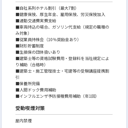
■自社系列ホテル割引（最大7割）
■健康保険、厚生年金、雇用保険、労災保険加入
■通勤交通費実費支給
■車両持込の場合、ガソリン代支給（規定の職種の
み対象）
■従業員持株会（10％奨励金あり）
■財形貯蓄制度
■生損保の団体扱いあり
■建築士等の資格試験費用・登録料を当社規定によ
り補助（合格時）
■建築士・施工管理技士・宅建等の受験講座提携割
引
■保養所完備
■人間ドック費用補助
■インフルエンザ予防接種費用補助（年1回）
受動喫煙対策
屋内禁煙