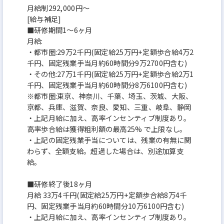
月給制292,000円～
[給与補足]
■研修期間1〜6ヶ月
月給:
・都市圏:29万2千円(固定給25万円+定額歩合給4万2
千円、固定残業手当月約60時間分9万2700円含む)
・その他:27万1千円(固定給25万円+定額歩合給2万1
千円、固定残業手当月約60時間分8万6100円含む)
※都市圏:東京、神奈川、千葉、埼玉、茨城、大阪、
京都、兵庫、滋賀、奈良、愛知、三重、岐阜、静岡
・上記月給に加え、高率インセンティブ制度あり。
高率歩合給は獲得粗利額の最高25% で上限なし。
・上記の固定残業手当については、残業の有無に関
わらず、全額支給。超過した場合は、別途加算支
給。
■研修終了後18ヶ月
月給 33万4千円(固定給25万円+定額歩合給8万4千
円、固定残業手当月約60時間分10万6100円含む)
・上記月給に加え、高率インセンティブ制度あり。