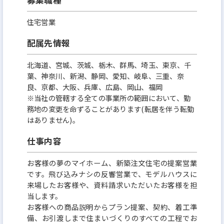
これから新卒社員を迎え、未来を築いていく「住友
不動産ハウジング」に力を貸してください。
住宅営業
配属先情報
北海道、宮城、茨城、栃木、群馬、埼玉、東京、千
葉、神奈川、新潟、静岡、愛知、岐阜、三重、奈
良、京都、大阪、兵庫、広島、岡山、福岡
※当社の管轄する全ての事業所の範囲において、勤
務地の変更を命ずることがあります(転居を伴う転勤
はありません)。
仕事内容
お客様の夢のマイホーム、新築注文住宅の提案営業
です。飛び込みナシの反響営業で、モデルハウスに
来場したお客様や、資料請求いただいたお客様を担
当します。
お客様への商品説明からプラン提案、契約、着工準
備、お引渡しまで住まいづくりのすべての工程でお