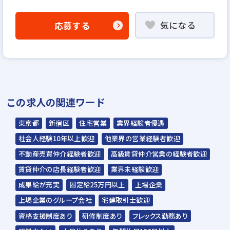
▼
気になる
応募する
WEB書類選考
▼
説明選考会（電話面談）
＊説明選考会は代行業者であるスラッシュ株
この求人の関連ワード
式会社が行います＊
スラッシュ株式会社からのご連絡をお待ち
東京都
新宿区
住宅営業
業界経験者優遇
ください。
社会人経験10年以上歓迎
他業界の営業経験者歓迎
ご連絡までに7日程度いただく場合があり
不動産売買仲介経験者歓迎
高級賃貸仲介営業の経験者歓迎
ます。予めご了承ください。
賃貸仲介の店長経験者歓迎
業界未経験歓迎
成果給が充実
固定給25万円以上
上場企業
担当：スラッシュ株式会社
上場企業のグループ会社
宅建取引士歓迎
本社：東京都港区赤坂2-15-16 赤坂ふく
資格支援制度あり
研修制度あり
フレックス勤務あり
源ビル7F