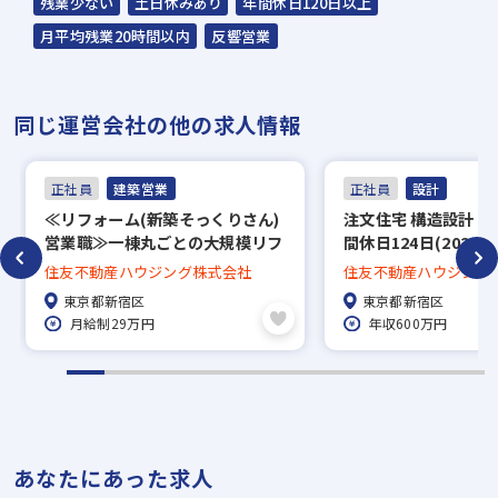
残業少ない
土日休みあり
年間休日120日以上
▼
月平均残業20時間以内
反響営業
面接（オンライン面接可）
▼
同じ運営会社の他の求人情報
内定
正社員
建築営業
正社員
設計
※入社時期は相談に応じます。
≪リフォーム(新築そっくりさん)
注文住宅 構造設計 【
※現在、在職中の方も積極的にご応募くださ
営業職≫一棟丸ごとの大規模リフ
間休日124日(2025年
い。応募の秘密は厳守いたします。
ォーム！／未経験OK／資格お持
住友不動産ハウジング株式会社
住友不動産ハウジング
ちの方大歓迎！
東京都新宿区
東京都新宿区
月給制29万円
年収600万円
あなたにあった求人