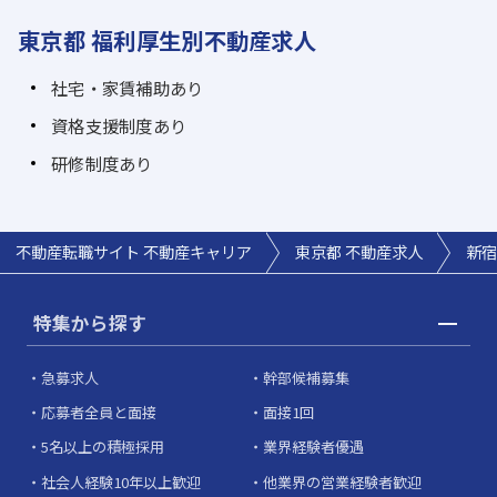
東京都 福利厚生別不動産求人
社宅・家賃補助あり
資格支援制度あり
研修制度あり
不動産転職サイト 不動産キャリア
東京都 不動産求人
新宿
特集から探す
急募求人
幹部候補募集
応募者全員と面接
面接1回
5名以上の積極採用
業界経験者優遇
社会人経験10年以上歓迎
他業界の営業経験者歓迎