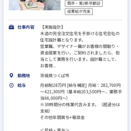
既卒・第2新卒歓迎
成果給が充実
仕事内容
【実施設計】
木造の完全注文住宅を手掛ける住宅会社の
住宅設計職となります。
営業職、デザイナー職がお客様の間取り・
資金提案を行い、ご契約されましたら、担
当として業務を行います。設計職として、
お客様...
勤務地
茨城県つくば市
給与
月給制28万円 [給与補足] 月給：282,700円
～421,300円（基本給203,500円～、業務手
当66,000円～）
※30時間分の残業代含みます。（超過分は
支給）
その他年間賞与+報奨金
＜昇給・賞与＞