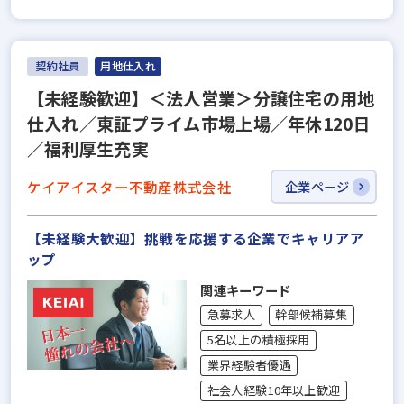
契約社員
用地仕入れ
【未経験歓迎】＜法人営業＞分譲住宅の用地
仕入れ／東証プライム市場上場／年休120日
／福利厚生充実
ケイアイスター不動産株式会社
企業ページ
【未経験大歓迎】挑戦を応援する企業でキャリアア
ップ
関連キーワード
急募求人
幹部候補募集
5名以上の積極採用
業界経験者優遇
社会人経験10年以上歓迎