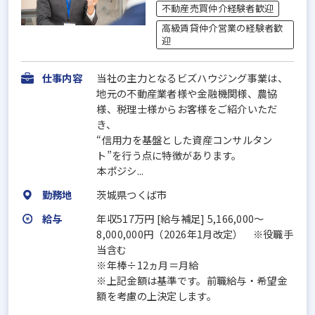
不動産売買仲介経験者歓迎
高級賃貸仲介営業の経験者歓
迎
仕事内容
当社の主力となるビズハウジング事業は、
地元の不動産業者様や金融機関様、農協
様、税理士様からお客様をご紹介いただ
き、
“信用力を基盤とした資産コンサルタン
ト”を行う点に特徴があります。
本ポジシ...
勤務地
茨城県つくば市
給与
年収517万円 [給与補足] 5,166,000～
8,000,000円（2026年1月改定） ※役職手
当含む
※年棒÷12ヵ月＝月給
※上記金額は基準です。前職給与・希望金
額を考慮の上決定します。