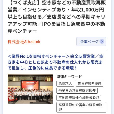
【つくば支店】空き家などの不動産買取再販
営業／インセンティブあり・年収1,000万円
以上も目指せる／支店長などへの早期キャリ
アアップ可能／IPOを目指し急成長中の不動
産ベンチャー
株式会社AlbaLink
企業ページ
＜業界No.1を目指すベンチャー＞完全反響営業／空
き家を中心とした訳あり不動産の仕入れから販売ま
で担当し、圧倒的に成長できる環境！
関連キーワード
急募求人
業界経験者優遇
他業界の営業経験者歓迎
不動産売買仲介経験者歓迎
高級賃貸仲介営業の経験者歓
迎