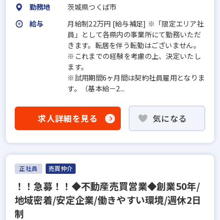
勤務地
茨城県つくば市
給与
月給制22万円 [給与補足] ※「限定エリア社
員」として各県内の事業所にて勤務いただ
きます。転居を伴う転勤はございません。
※これまでの経験を考慮の上、決定いたし
ます。
※試用期間6ヶ月間は契約社員雇用となりま
す。（基本給－2...
求人詳細を見る
気になる
正社員
売買仲介
！！急募！！◆不動産売買営業◆創業50年/
地域密着/安定企業/働きやすい環境/週休2日
制