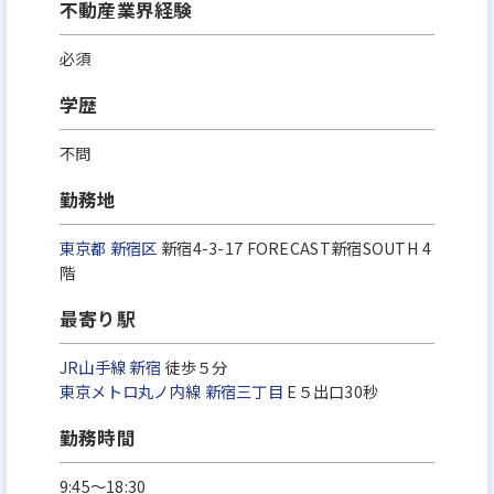
不動産業界経験
売買・仕入・管理の役割分担が整っており、
PM業務に専念できます。
必須
学歴
◆社員を大切にする文化
不問
旅行・新年会・表彰式など、
勤務地
社内イベントは “月1回以上”。
社員同士の仲の良さは当社の強みです。
東京都
新宿区
新宿4-3-17 FORECAST新宿SOUTH 4
階
■未経験から “市場価値の高いPM人材” に成長でき
最寄り駅
る理由
JR山手線
新宿
徒歩５分
◆教育制度が圧倒的
東京メトロ丸ノ内線
新宿三丁目
E５出口30秒
勤務時間
・未経験者向け基礎研修
・OJTの細かさ
9:45～18:30