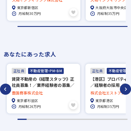
ピアス自由。人生を本気で変えた
東京都新宿区
大阪府大阪市中央区
い人だけクリックして下さい。
月給制30万円
月給制35万円
あなたにあった求人
正社員
不動産管理・PM・BM
正社員
不動産管理・P
賃貸不動産の《経理スタッフ》正
【港区】プロパティ
社員募集！／業界経験者の募集／
／経験者の採用／年休
土日休み相談可能
日祝休／残業少なく
豊国商事株式会社
株式会社エストアンド
フバランス◎
東京都杉並区
東京都港区
月給制26万円
月給制35万円