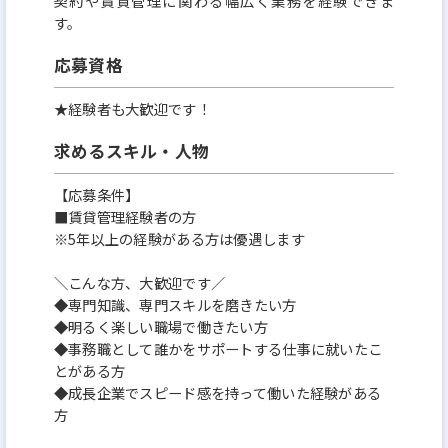
契約や賃貸管理に関わる幅広く業務を経験できま
す。
業務の分業化・仕組み化・マニュアル化を徹底。
応募資格
PMスタッフが中途で入って驚くのは「とにかく帰り
が早い」ことです。
★経験者も大歓迎です！
求めるスキル・人物
◆長期休暇は“年3回”必ず取得
【応募条件】
2024年度は…
■賃貸管理経験者の方
※5年以上の経験がある方は優遇します
・GW 11連休
・夏季 9連休
＼こんな方、大歓迎です／
◆専門知識、専門スキルを磨きたい方
・年末年始 11連休
◆明るく楽しい職場で働きたい方
賃貸管理でこれほど休める環境は非常に稀です。
◆事務職として誰かをサポートする仕事に就いたこ
とがある方
◆成長企業でスピード感を持って働いた経験がある
◆ムチャぶりなし・担当範囲が明確
方