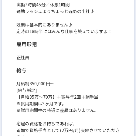
・宅建取得支援
実働7時間45分／休憩1時間
通勤ラッシュよりちょっと遅めの出社♪
・業務マニュアルの徹底
・外部講師による管理職研修（月1回）
残業は基本的にありません♪
定時の18時半にはみんな仕事を終えていますよ！
経験ゼロからPMスキルを身につけ、
雇用形態
資格を取り、
正社員
キャリアアップしていける仕組みがあります。
給与
◆キャリアの可能性が広い
月給制350,000円～
[給与補足]
・リーダー
【月給35万〜70万】＋賞与年2回＋諸手当
・PMマネージャー
※試用期間は3ヶ月です。
※試用期間中の待遇に差異はありません。
・支店管理職
・バックオフィス
宅建の資格をお持ちであれば、
追加で資格手当として(2万円/月)支給させていただき
・新規事業参画