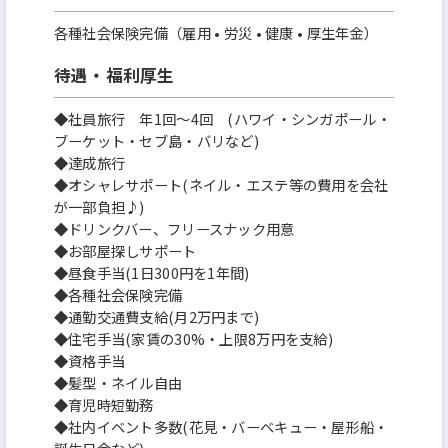
各種社会保険完備（雇用 • 労災 • 健康 • 厚生年金）
■最後に
待遇・福利厚生
大和インフィリンクは、
◆社員旅行 年1回～4回 (ハワイ・シンガポール・
“社員の幸せを本気で考える会社”です。
ブーケット・セブ島・バリなど)
◆達成旅行
◆オシャレサポート(ネイル・エステ等の費用を会社
働きやすさ、待遇、成長、企業の信頼度。
が一部負担♪)
どれをとっても自信を持っておすすめできる環境があ
◆ドリンクバー、フリースナック用意
◆お部屋探しサポート
ります。
◆昼食手当(1日300円を1年間)
◆各種社会保険完備
あなたの「これからの人生」を、
◆通勤交通費支給(月2万円まで)
◆住宅手当(家賃の30%・上限8万円を支給)
より豊かにする選択肢の1つとして、
◆資格手当
当社のPM職をぜひ見ていただければ幸いです。
◆髪型・ネイル自由
◆育児時短勤務
◆社内イベント多数(花見・バーベキュー・屋形船・