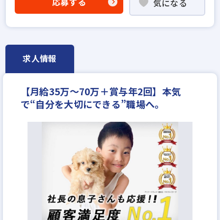
応募する
気になる
固定給35万円以上
設立5年以内
地域密着型
学歴不問
宅建取引士歓迎
社宅・家賃補助あり
資格支援制度あり
研修制度あり
転勤なし
フレックス勤務あり
残業少ない
女性が活躍中
求人情報
ノルマ無し
離職率5％以下
平均年齢20代
土日休みあり
完全週休2日
年間休日120日以上
【月給35万〜70万＋賞与年2回】本気
月平均残業20時間以内
で“自分を大切にできる”職場へ。