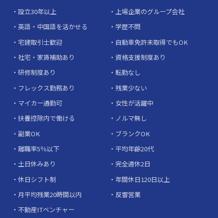
設立30年以上
上場企業のグループ会社
英語・中国語を活かせる
学歴不問
宅建取引士歓迎
自動車免許未取得でもOK
社宅・家賃補助あり
資格支援制度あり
研修制度あり
転勤なし
フレックス勤務あり
残業少ない
マイカー通勤可
女性が活躍中
扶養控除内で働ける
ノルマ無し
副業OK
ブランクOK
離職率5％以下
平均年齢20代
土日休みあり
完全週休2日
休日シフト制
年間休日120日以上
月平均残業20時間以内
反響営業
不動産ITベンチャー