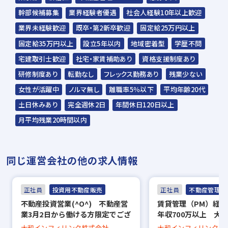
個別面接（1回～2回）
幹部候補募集
業界経験者優遇
社会人経験10年以上歓迎
※面接日時はご希望を考慮します。
業界未経験歓迎
既卒・第2新卒歓迎
固定給25万円以上
※仕事のこと、会社のこと、何でも遠慮なく
固定給35万円以上
設立5年以内
地域密着型
学歴不問
聞いてください。
宅建取引士歓迎
社宅・家賃補助あり
資格支援制度あり
↓
研修制度あり
転勤なし
フレックス勤務あり
残業少ない
内定
女性が活躍中
ノルマ無し
離職率5％以下
平均年齢20代
※選考結果通知：面接後7日以内
土日休みあり
完全週休2日
年間休日120日以上
月平均残業20時間以内
同じ運営会社の他の求人情報
正社員
投資用不動産販売
正社員
不動産管理・P
不動産投資営業(^O^) 不動産営
賃貸管理（PM）経
業3月2日から働ける方限定でござ
年収700万以上 大
います。女性髪色髪型ネイル洋服
げメンバー
大和インフィリンク株式会社
大和インフィリンク株