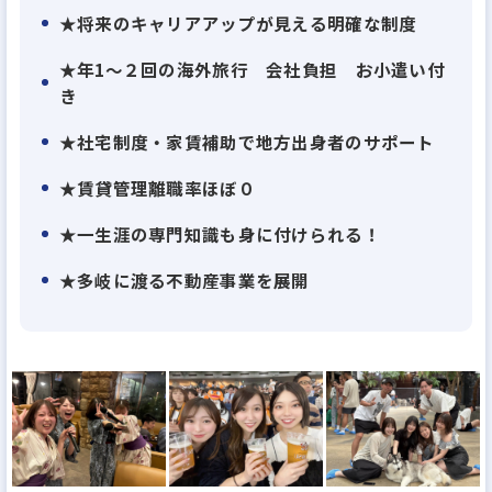
ジメント（PM）を中心に、
★将来のキャリアアップが見える明確な制度
事業規模を大きく拡大してきました。
★年1～２回の海外旅行 会社負担 お小遣い付
き
その結果、国内外から多くの高い評価をいただいて
います。
★社宅制度・家賃補助で地方出身者のサポート
★賃貸管理離職率ほぼ０
■急成長×高評価の理由
★一生涯の専門知識も身に付けられる！
＜ 各メディア・調査で “第1位” を受賞 ＞
★多岐に渡る不動産事業を展開
★マイナビ2026「不動産部門アクセスランキング第1
位」
☆ALevel（優良企業情報誌）全国上位8％の優良企業
に認定
★ビッグライフ21「アクセスランキング第1位」（約
5,600社中）