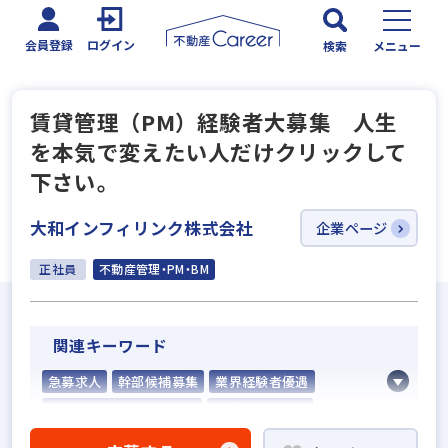
会員登録
ログイン
検索
メニュー
賃貸管理（PM）経験者大募集 人生
を本気で変えたい人だけクリックして
下さい。
大和インフィリンク株式会社
企業ページ
正社員
不動産管理・PM・BM
関連キーワード
急募求人
幹部候補募集
業界経験者優遇
社会人経験10年以上歓迎
業界未経験歓迎
既卒・第2新卒歓迎
固定給25万円以上