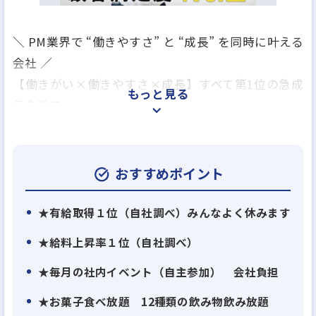
＼ PM業界で “働きやすさ” と “成長” を同時に叶える
会社 ／
【働きがい×働きやすさ×成長】すべて第1位の急成
もっと見る
長企業で、
未経験から“市場価値の高いPM人材”として活躍しま
せんか？
おすすめポイント
大和インフィリンクは、2015年に設立して以来
10年連続増収増益 を続ける不動産投資・賃貸管理の
★有給取得１位（自社調べ）みんなよく休みます
総合企業です。
★給料上昇率１位（自社調べ）
★毎月の社内イベント（自主参加） 会社負担
お客様の資産形成を支えるマンション販売、
そしてオーナー様の賃貸経営を支えるプロパティマネ
★お菓子食べ放題 12種類の飲み物飲み放題