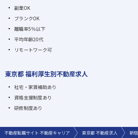
副業OK
ブランクOK
離職率5％以下
平均年齢20代
リモートワーク可
東京都 福利厚生別不動産求人
社宅・家賃補助あり
資格支援制度あり
研修制度あり
不動産転職サイト 不動産キャリア
東京都 不動産求人
新宿