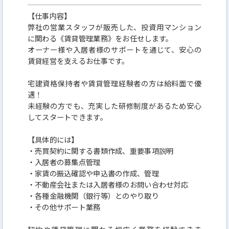
【仕事内容】
私たちは、社員一人ひとりの「働く幸せ」を本気で
弊社の営業スタッフが販売した、投資用マンション
追求しながら成長しています。
に関わる《賃貸管理業務》をお任せします。
オーナー様や入居者様のサポートを通じて、安心の
賃貸経営を支えるお仕事です。
■賃貸管理（PM）なのに“圧倒的に働きやすい”環境
宅建資格保持者や賃貸管理経験者の方は給料面で優
PM業界は、
遇！
未経験の方でも、充実した研修制度があるため安心
・残業が多い
してスタートできます。
・夜間対応が多い
【具体的には】
・業務が属人的
・売買契約に関する書類作成、重要事項説明
というイメージが強いかもしれません。
・入居者の募集点管理
・家賃の振込確認や申込書の作成、管理
・不動産会社または入居者様のお問い合わせ対応
しかし当社は、その常識を“根本”から変えました。
・各種金融機関（銀行等）とのやり取り
・その他サポート業務
◆残業ほぼゼロ（18:30完全退社が基本）