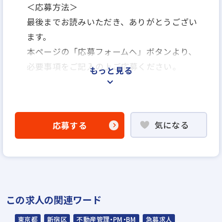
＜応募方法＞
最後までお読みいただき、ありがとうござい
ます。
本ページの「応募フォームヘ」ボタンより、
必要事項をご記入の上ご応募ください。
もっと見る
＜選考プロセス＞
「応募フォームへ」よりエントリー
気になる
応募する
↓
書類選考
※通過された方に面接日などをご連絡しま
す。
※未経験の方、大歓迎です！！人物重視の採
この求人の関連ワード
用基準ですので、何でも聞いて下さい！
↓
東京都
新宿区
不動産管理・PM・BM
急募求人