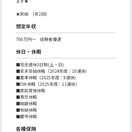
ます★
など、将来の選択肢も豊富。
★昇給 (年2回)
“未経験から管理職になった社員”も多数います。
想定年収
■こんな方が向いています
700万円〜 経験者優遇
休日・休暇
・人の役に立つ仕事がしたい
■完全週休2日制(土・日)
・細やかな対応が得意
■年末年始休暇（2024年度：10連休）
・誰かを支えることにやりがいを感じる
■夏季休暇（2025年度：9連休）
・長く働ける会社でキャリアを築きたい
■GW休暇（2025年度：11連休）
■産前産後休暇
・資格（宅建）を活かしたい・取りたい
■育児休暇
・働きやすさも収入も手に入れたい
■結婚休暇
■有給休暇
■慶弔休暇
ひとつでも当てはまれば、
当社のPM職はきっとあなたに合っています。
各種保険