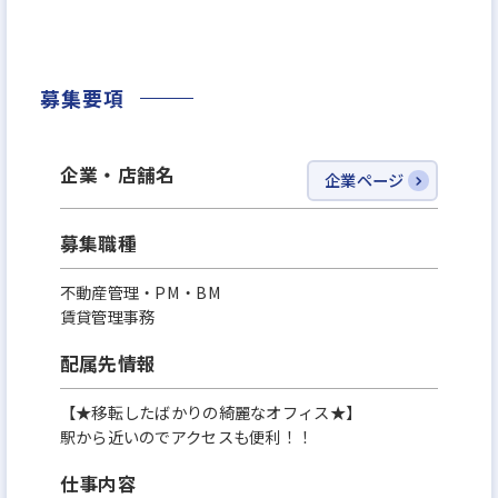
☆Facebook いいね数「不動産投資業界 第1位」
★転職サイト 応募ランキング 第1位（2024年7月）
★GPTW Japan「働きがいのある会社」認定（2025
募集要項
年）
＜ アンケート調査でも、驚異の6冠 ＞
企業・店舗名
企業ページ
○従業員満足度 第1位
●入社したい会社 第1位
募集職種
○働きやすい会社 第1位 ※ゼネラルリサーチ社
不動産管理・PM・BM
賃貸管理事務
＜ 帝国データバンク「企業信用調査」61点 ＞
配属先情報
→ 日本企業上位1.3%以内に入る高評価
【★移転したばかりの綺麗なオフィス★】
＜アジア太平洋急成長企業ランキング 4年連続選出＞
駅から近いのでアクセスも便利！！
→ 2025年は“不動産業界 国内1位”という快挙。
仕事内容