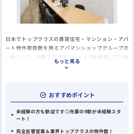
日本でトップクラスの賃貸住宅・マンション・アパ
ート物件取扱数を誇るアパマンショップグループの
一員として、京都でアパマンショップを運営していま
もっと見る
す。
アパマンショップの圧倒的なブランド力と42年の歴
史がある京都ライフ(グループ会社)のノウハウを武器
に、京都でお部屋探しをされる方のサポートをしてお
おすすめポイント
ります。
未経験の方も歓迎です◎先輩の9割が未経験スタ
ート！
そんな弊社であなたも私たちと一緒にお部屋探しの
お仕事をしてみませんか？
完全反響営業＆業界トップクラスの物件数！