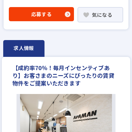
業界経験者優遇
他業界の営業経験者歓迎
業界未経験歓迎
既卒・第2新卒歓迎
歩合給
応募する
気になる
成果給が充実
固定給25万円以上
地域密着型
フランチャイズ加盟店舗
宅建取引士歓迎
研修制度あり
女性が活躍中
完全週休2日
休日シフト制
反響営業
求人情報
【成約率70％！毎月インセンティブあ
り】お客さまのニーズにぴったりの賃貸
物件をご提案いただきます