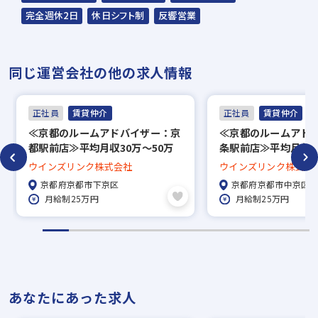
完全週休2日
休日シフト制
反響営業
同じ運営会社の他の求人情報
正社員
賃貸仲介
正社員
賃貸仲介
≪京都のルームアドバイザー：京
≪京都のルームアド
都駅前店≫平均月収30万～50万
条駅前店≫平均月収3
／未経験スタート9割／毎月イン
／未経験スタート9割
ウインズリンク株式会社
ウインズリンク株式会
セン支給でしっかり稼げる◎
セン支給でしっかり
京都府京都市下京区
京都府京都市中京区
月給制25万円
月給制25万円
あなたにあった求人