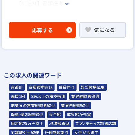
【STEP1】書類選考
【STEP2】面接1回＋適性検査・筆記試験
気になる
応募する
【STEP3】内定
ご応募から内定までは、1～2週間を予定して
います。
この求人の関連ワード
京都府
京都市中京区
賃貸仲介
幹部候補募集
面接1回
5名以上の積極採用
業界経験者優遇
他業界の営業経験者歓迎
業界未経験歓迎
既卒・第2新卒歓迎
歩合給
成果給が充実
固定給25万円以上
地域密着型
フランチャイズ加盟店舗
宅建取引士歓迎
研修制度あり
女性が活躍中