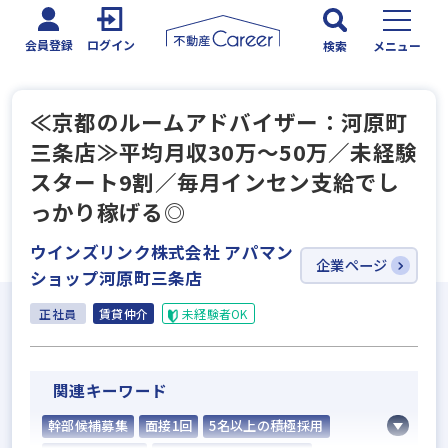
会員登録
ログイン
検索
メニュー
≪京都のルームアドバイザー：河原町
三条店≫平均月収30万～50万／未経験
スタート9割／毎月インセン支給でし
っかり稼げる◎
ウインズリンク株式会社 アパマン
企業ページ
ショップ河原町三条店
正社員
賃貸仲介
未経験者OK
関連キーワード
幹部候補募集
面接1回
5名以上の積極採用