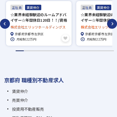
正社員
賃貸仲介
正社員
賃貸仲介
☆業界未経験歓迎のルームアドバ
☆業界未経験歓迎の
イザー☆年間休日120日！！/資格
イザー☆年間休日12
手当充実の57種類！！
手当充実の57種類！
株式会社エリッツホールディングス
株式会社エリッツホー
京都府京都市左京区
京都府京都市左京区
月給制22万円
月給制22万円
京都府 職種別不動産求人
賃貸仲介
売買仲介
投資用不動産販売