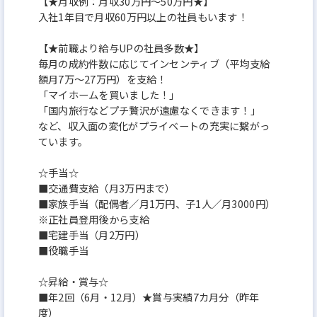
【★月収例：月収30万円～50万円★】
入社1年目で月収60万円以上の社員もいます！
【★前職より給与UPの社員多数★】
毎月の成約件数に応じてインセンティブ（平均支給
額月7万～27万円）を支給！
「マイホームを買いました！」
「国内旅行などプチ贅沢が遠慮なくできます！」
など、収入面の変化がプライベートの充実に繋がっ
ています。
☆手当☆
■交通費支給（月3万円まで）
■家族手当（配偶者／月1万円、子1人／月3000円）
※正社員登用後から支給
■宅建手当（月2万円）
■役職手当
☆昇給・賞与☆
■年2回（6月・12月）★賞与実績7カ月分（昨年
度）