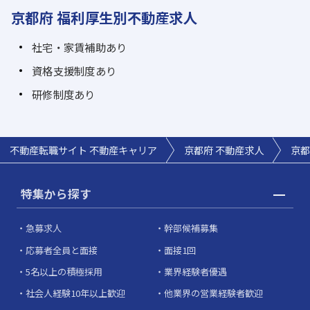
京都府 福利厚生別不動産求人
社宅・家賃補助あり
資格支援制度あり
研修制度あり
不動産転職サイト 不動産キャリア
京都府 不動産求人
京都
特集から探す
急募求人
幹部候補募集
応募者全員と面接
面接1回
5名以上の積極採用
業界経験者優遇
社会人経験10年以上歓迎
他業界の営業経験者歓迎