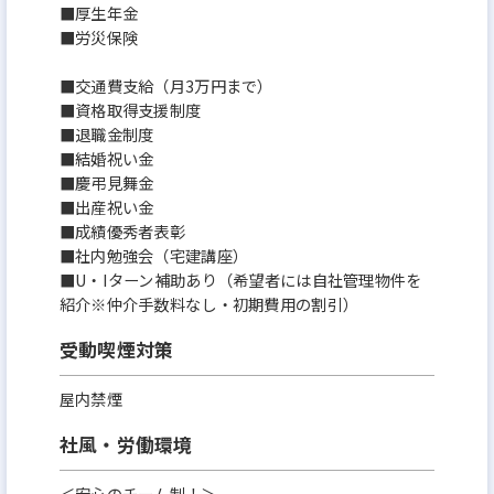
■厚生年金
■労災保険
■交通費支給（月3万円まで）
■資格取得支援制度
■退職金制度
■結婚祝い金
■慶弔見舞金
■出産祝い金
■成績優秀者表彰
■社内勉強会（宅建講座）
■U・Iターン補助あり（希望者には自社管理物件を
紹介※仲介手数料なし・初期費用の割引）
受動喫煙対策
屋内禁煙
社風・労働環境
＜安心のチーム制！＞