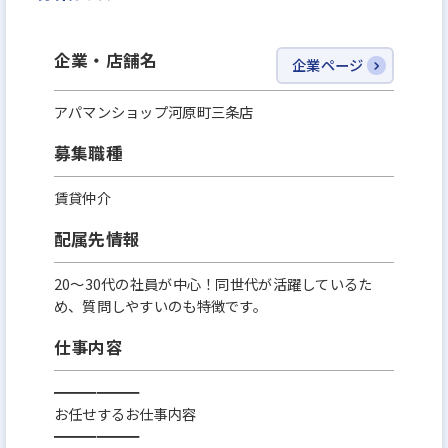
しています！
企業・店舗名
企業ページ
③結果を残す先輩の9割が未経験！
特別なスキルは不要。大切なのは、お客さまとの信
アパマンショップ河原町三条店
頼関係です！「あなたにお願いしたい」とお客さま
募集職種
に思っていただければ、自然と契約に繋がります。
賃貸仲介
配属先情報
20～30代の社員が中心！同世代が活躍しているた
め、質問しやすいのも特徴です。
仕事内容
━━━━━━
お任せするお仕事内容
━━━━━━