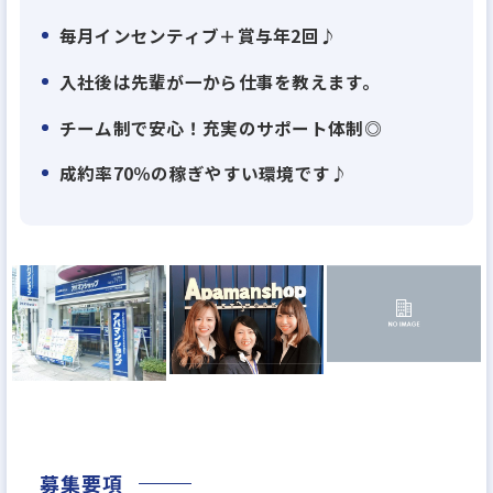
毎月インセンティブ＋賞与年2回♪
☆ウィンズリンクのポイント！☆
入社後は先輩が一から仕事を教えます。
①完全反響営業で成約率70％！
チーム制で安心！充実のサポート体制◎
お客さまは若手の方からファミリー層までさまざ
成約率70％の稼ぎやすい環境です♪
ま！アパマンショップのネットワークを活かし、京
都市内で数多くの物件を扱っているからこそ、あら
ゆるお客さまのニーズに応え、高い成約率を誇りま
す。
②数字で成果が見える歓び
毎月の成約件数を算出し、インセンティブに反映。
業務を頑張れば頑張るほど給与に反映されます！イ
ンセンティブだけでなく、年2回の賞与も支給。数字
だけでなく、日々の頑張りなど定性的な部分も評価
募集要項