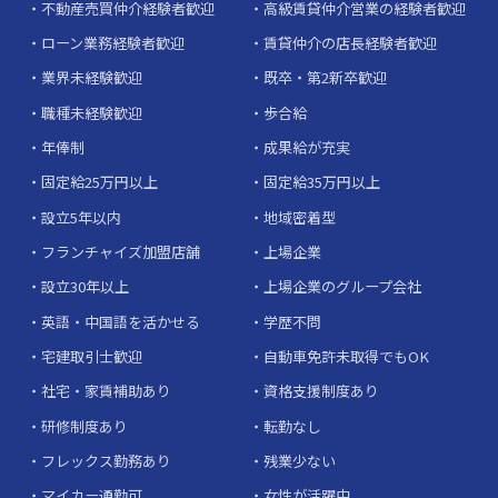
不動産売買仲介経験者歓迎
高級賃貸仲介営業の経験者歓迎
ローン業務経験者歓迎
賃貸仲介の店長経験者歓迎
業界未経験歓迎
既卒・第2新卒歓迎
職種未経験歓迎
歩合給
年俸制
成果給が充実
固定給25万円以上
固定給35万円以上
設立5年以内
地域密着型
フランチャイズ加盟店舗
上場企業
設立30年以上
上場企業のグループ会社
英語・中国語を活かせる
学歴不問
宅建取引士歓迎
自動車免許未取得でもOK
社宅・家賃補助あり
資格支援制度あり
研修制度あり
転勤なし
フレックス勤務あり
残業少ない
マイカー通勤可
女性が活躍中