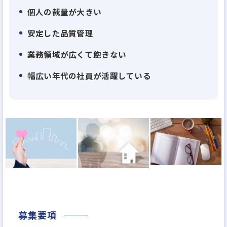
個人の裁量が大きい
オープンハウスグループ参画以降、飛躍的な成長を
遂げています。
安定した品質管理
業務領域が広くて飽きない
今後もこれまでの成長を止めることなく、売上高
2000億、3000億と更なる成長を続け、不動産業界日
幅広い年代の社員が活躍している
本一を目指すオープンハウスグループを最も牽引す
る組織になることを目指します。そして社会に最も求
められる住宅を提供する企業になることを目指して
います。
そのゴールに到達するためには、まだまだホーク・
ワン自身が未完成のため、今後、より大きく・強固
な企業に成長することが必要と考えています。
【実力に見合う最高峰の報酬と待遇】キャリアパス
募集要項
の約束