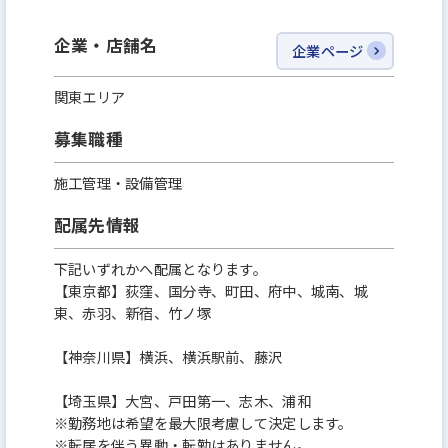
明確な評価制度とキャリアパスであなたのスキルに
企業・店舗名
企業ページ
報います。
年収：450万円 〜 650万円スタート（経験・スキルを
関東エリア
正当に評価し決定）
募集職種
昇進昇格チャンス年2回！実力次第でスピード昇進。
★年収1,200万円も現実的なキャリアです★
施工管理・設備管理
資格手当（宅建、建築士、施工管理技士など）や賞
配属先情報
与年2回で、安定と豊かさを両立。
下記いずれかへ配属となります。
【東京都】荻窪、国分寺、町田、府中、城南、城
＜キャリアアップと年収例＞
東、赤羽、新宿、竹ノ塚
| 入社年数 | ポジション | 年収 |
【神奈川県】横浜、横浜駅前、藤沢
| 入社2年目 | 主任職 | 550万円 |
| 入社3年目 | 係長職 | 700万円 |
【埼玉県】大宮、戸田第一、志木、浦和
| 入社5年目 | 工事長 | 1,200万円 |
※勤務地は希望を最大限考慮して決定します。
※転居を伴う異動・転勤はありません。