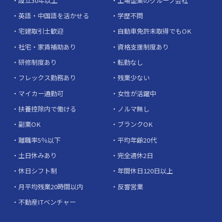
設立30年以上
上場企業のグループ会社
英語・中国語を活かせる
学歴不問
宅建取引士歓迎
自動車免許未取得でもOK
社宅・家賃補助あり
資格支援制度あり
研修制度あり
転勤なし
フレックス勤務あり
残業少ない
マイカー通勤可
女性が活躍中
扶養控除内で働ける
ノルマ無し
副業OK
ブランクOK
離職率5％以下
平均年齢20代
土日休みあり
完全週休2日
休日シフト制
年間休日120日以上
月平均残業20時間以内
反響営業
不動産ITベンチャー