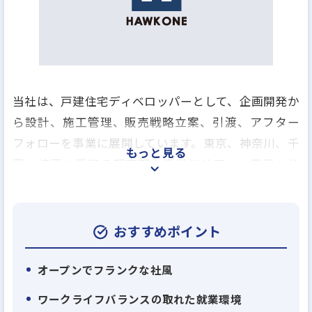
当社は、戸建住宅ディベロッパーとして、企画開発か
ら設計、施工管理、販売戦略立案、引渡、アフター
フォローを事業に展開しています。東京、神奈川、千
もっと見る
葉、埼玉と愛知の都市部を事業エリアに、良質な住
宅を適正価格でお客様に提供しています。
業界に先がけて、「建売住宅」「注文住宅」双方の
メリットを採用した「企画提案型住宅」を展開。建
おすすめポイント
売住宅でありながら、画一的なデザインやプランを
排除し、一棟一棟のこだわりや立地の特長を活かし
オープンでフランクな社風
た住宅づくりを推進しています。 先期は売上1354億
ワークライフバランスの取れた就業環境
円（販売棟数：2864棟）を達成するなど、2018年の