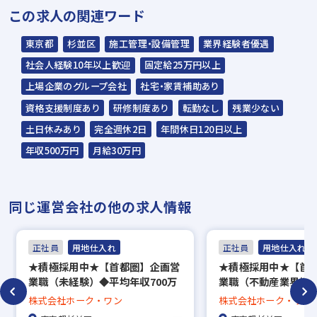
この求人の関連ワード
内定
東京都
杉並区
施工管理・設備管理
業界経験者優遇
☆入社時期は相談に応じます。現在、在職中
社会人経験10年以上歓迎
固定給25万円以上
の方も積極的にご応募ください。
上場企業のグループ会社
社宅・家賃補助あり
☆応募の秘密は厳守いたします。
資格支援制度あり
研修制度あり
転勤なし
残業少ない
土日休みあり
完全週休2日
年間休日120日以上
年収500万円
月給30万円
同じ運営会社の他の求人情報
正社員
用地仕入れ
正社員
用地仕入れ
★積極採用中★【首都圏】企画営
★積極採用中★【首
業職（未経験）◆平均年収700万
業職（不動産業界経
◆未経験でも年収406万～◆顧客
年収700万◆年収20
株式会社ホーク・ワン
株式会社ホーク・ワン
関係構築にフォーカスした営業◆
◆顧客関係構築にフ