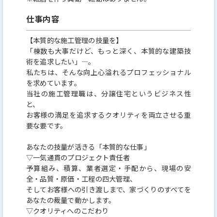
＜施工管理の評価制度について＞
仕事内容
着工・完成棟数＋品質
【本質的な施工管理の技量を】
棟数至上主義ではなく、お客様目線での『ものづく
「棟数も大事だけど、もっと深く、本質的な建築技
り』ができているか
術を追求したい」—。
私たちは、そんな向上心溢れるプロフェッショナル
～～～～～～～～～～～～～～～～～～～～
を求めています。
量だけではなく、質も評価。
当社の施工管理職は、分譲住宅というビジネス性
半期ごとに実績を集計し、賞与で還元いたします！
と、
お客様の満足を追求するクオリティを両立させる重
～～～～～～～～～～～～～～～～～～～～
要な要です。
品質を重視しているため、
年間40~45棟と無理ない範囲で棟数をお持ちいただき
あなたの技量が活きる「本質的な仕事」
▽一気通貫のプロジェクト責任者
ます。
予算組み、積算、業者選定・手配から、現場の安
全・品質・原価・工程の四大管理、
【安定したワークライフバランス】
そしてお客様への引き渡しまで、家づくりのすべてを
あなたの裁量で動かします。
無理なく、最大限のパフォーマンスを発揮できる環
▽クオリティへのこだわり