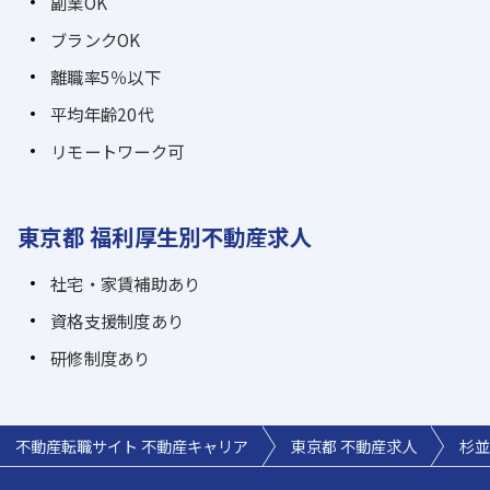
副業OK
ブランクOK
離職率5％以下
平均年齢20代
リモートワーク可
東京都 福利厚生別不動産求人
社宅・家賃補助あり
資格支援制度あり
研修制度あり
不動産転職サイト 不動産キャリア
東京都 不動産求人
杉並