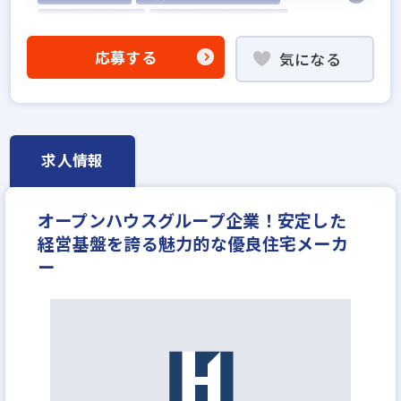
固定給25万円以上
上場企業のグループ会社
社宅・家賃補助あり
資格支援制度あり
応募する
気になる
研修制度あり
転勤なし
残業少ない
土日休みあり
完全週休2日
年間休日120日以上
年収500万円
月給30万円
求人情報
オープンハウスグループ企業！安定した
経営基盤を誇る魅力的な優良住宅メーカ
ー