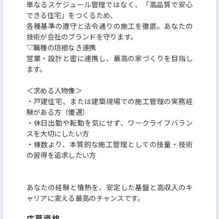
境が揃っています。
単なるスケジュール管理ではなく、「高品質で安心
できる住宅」をつくるため、
・年間休日122日（平均126.0日/昨年度実績）
各種基準の遵守と法令通りの施工を徹底。あなたの
・完全週休2日制！（土日祝休み）
技術が会社のブランドを守ります。
・年末年始・夏季は連続8日間の長期休暇。
▽職種の垣根なき連携
営業・設計と密に連携し、最高の家づくりを目指し
・転居を伴う転勤なし！希望勤務地を考慮し、腰を
ます。
据えて働けます。
・残業代は全額支給（固定残業時間の35時間超過
＜求める人物像＞
・戸建住宅、または建築現場での施工管理の実務経
分）
験がある方（優遇）
・休日出勤や転勤を気にせず、ワークライフバラン
スを大切にしたい方
・棟数より、本質的な施工管理としての技量・技術
の習得を追求したい方
あなたの経験と情熱を、安定した基盤と高収入のキ
ャリアに変える最高のチャンスです。
応募資格