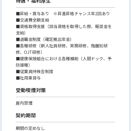
待遇・福利厚生
■昇給・賞与あり ※昇進昇格チャンス年2回あり
■交通費全額支給
■資格取得支援（該当資格を取得した際、報奨金を
支給）
■退職金制度（確定拠出年金）
■各種研修（新人社員研修、実務研修、階層別研
修、OJT研修）
■健康保険組合における各種補助（人間ドック、予
防接種）
■従業員持株会制度
■社用車貸与
受動喫煙対策
屋内禁煙
契約期間
期間の定めなし