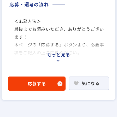
応募・選考の流れ
＜応募方法＞
最後までお読みいただき、ありがとうござい
ます！
本ページの「応募する」ボタンより、必要事
項をご記入の上ご応募ください。
もっと見る
＜選考プロセス＞
「応募する」よりエントリー
気になる
応募する
▼
WEB応募書類による書類選考
▼
面接（1回～数回）
▼