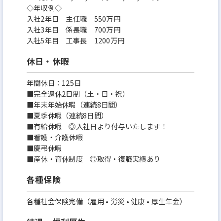
◇年収例◇
入社2年目 主任職 550万円
入社3年目 係長職 700万円
入社5年目 工事長 1200万円
休日・休暇
年間休日：125日
■完全週休2日制（土・日・祝）
■年末年始休暇（連続8日間）
■夏季休暇（連続8日間）
■有給休暇 ◎入社日より付与いたします！
■看護・介護休暇
■慶弔休暇
■産休・育休制度 ◎取得・復職実績あり
各種保険
各種社会保険完備（雇用 • 労災 • 健康 • 厚生年金）