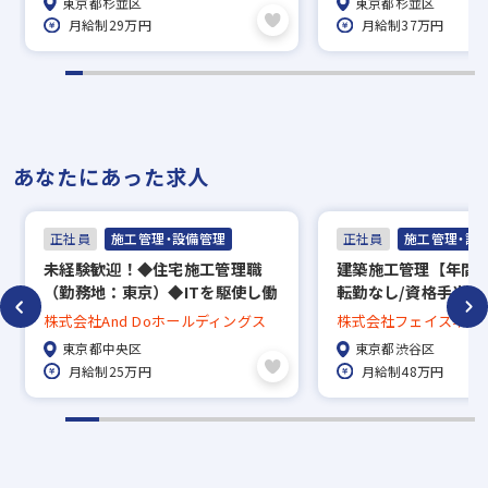
東京都杉並区
東京都杉並区
未経験入社でも早期に不動産のプ
営業★実績により早
月給制29万円
月給制37万円
ロフェッショナルへ！
能！
あなたにあった求人
正社員
施工管理・設備管理
正社員
施工管理・設
未経験歓迎！◆住宅施工管理職
建築施工管理【年間休
（勤務地：東京）◆ITを駆使し働
転勤なし/資格手当3
き方改革を進めております！／資
者の募集！
株式会社And Doホールディングス
株式会社フェイスネッ
格手当有！1級建築施工管理技士2
東京都中央区
東京都渋谷区
万円、他
月給制25万円
月給制48万円