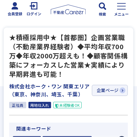
会員登録
ログイン
検索
メニュー
★積極採用中★【首都圏】企画営業職
（不動産業界経験者）◆平均年収700
万◆年収2000万超えも！◆顧客関係構
築にフォーカスした営業★実績により
早期昇進も可能！
株式会社ホーク・ワン 関東エリア
企業ページ
（東京、神奈川、埼玉、千葉）
正社員
用地仕入れ
未経験者OK
関連キーワード