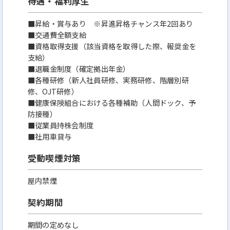
待遇・福利厚生
■昇給・賞与あり ※昇進昇格チャンス年2回あり
■交通費全額支給
■資格取得支援（該当資格を取得した際、報奨金を
支給）
■退職金制度（確定拠出年金）
■各種研修（新人社員研修、実務研修、階層別研
修、OJT研修）
■健康保険組合における各種補助（人間ドック、予
防接種）
■従業員持株会制度
■社用車貸与
受動喫煙対策
屋内禁煙
契約期間
期間の定めなし