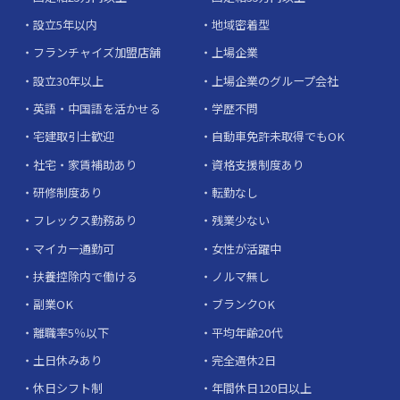
設立5年以内
地域密着型
フランチャイズ加盟店舗
上場企業
設立30年以上
上場企業のグループ会社
英語・中国語を活かせる
学歴不問
宅建取引士歓迎
自動車免許未取得でもOK
社宅・家賃補助あり
資格支援制度あり
研修制度あり
転勤なし
フレックス勤務あり
残業少ない
マイカー通勤可
女性が活躍中
扶養控除内で働ける
ノルマ無し
副業OK
ブランクOK
離職率5％以下
平均年齢20代
土日休みあり
完全週休2日
休日シフト制
年間休日120日以上