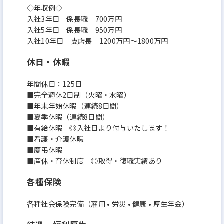
◇年収例◇
入社3年目 係長職 700万円
入社5年目 係長職 950万円
入社10年目 支店長 1200万円～1800万円
休日・休暇
年間休日：125日
■完全週休2日制（火曜・水曜）
■年末年始休暇（連続8日間）
■夏季休暇（連続8日間）
■有給休暇 ◎入社日より付与いたします！
■看護・介護休暇
■慶弔休暇
■産休・育休制度 ◎取得・復職実績あり
各種保険
各種社会保険完備（雇用 • 労災 • 健康 • 厚生年金）