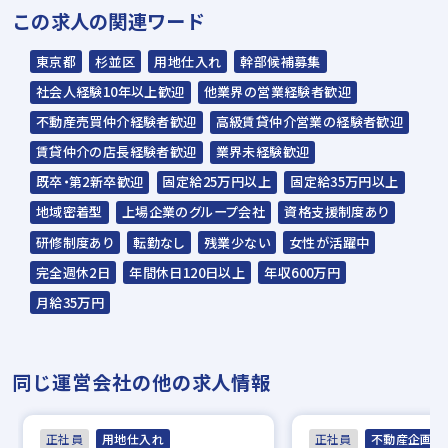
この求人の関連ワード
内定
東京都
杉並区
用地仕入れ
幹部候補募集
☆入社時期は相談に応じます。現在、在職中
社会人経験10年以上歓迎
他業界の営業経験者歓迎
の方も積極的にご応募ください。
不動産売買仲介経験者歓迎
高級賃貸仲介営業の経験者歓迎
☆応募の秘密は厳守いたします。
賃貸仲介の店長経験者歓迎
業界未経験歓迎
既卒・第2新卒歓迎
固定給25万円以上
固定給35万円以上
地域密着型
上場企業のグループ会社
資格支援制度あり
研修制度あり
転勤なし
残業少ない
女性が活躍中
完全週休2日
年間休日120日以上
年収600万円
月給35万円
同じ運営会社の他の求人情報
正社員
用地仕入れ
正社員
不動産企画開