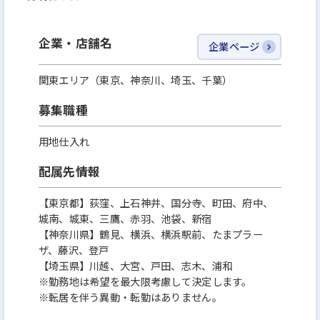
＜企画営業職の評価制度について＞
企業・店舗名
企業ページ
個人の仕入棟数（＋販売棟数＋粗利＋回転日数）
・何棟分の用地を仕入れ、お客様に選んでもらえた
関東エリア（東京、神奈川、埼玉、千葉）
か
募集職種
・自身の担当物件および支店業績成長への貢献度
～～～～～～～～～～～～～～～～～～～～
用地仕入れ
量だけではなく、質も評価。
配属先情報
半期ごとに実績を集計し、賞与で還元いたします！
～～～～～～～～～～～～～～～～～～～～
【東京都】荻窪、上石神井、国分寺、町田、府中、
城南、城東、三鷹、赤羽、池袋、新宿
【神奈川県】鶴見、横浜、横浜駅前、たまプラー
ザ、藤沢、登戸
【埼玉県】川越、大宮、戸田、志木、浦和
※勤務地は希望を最大限考慮して決定します。
※転居を伴う異動・転勤はありません。