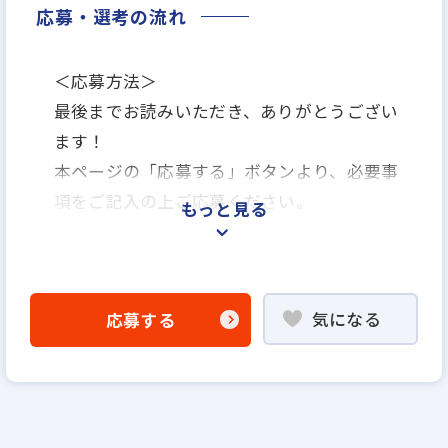
応募・選考の流れ
＜応募方法＞
最後までお読みいただき、ありがとうござい
ます！
本ページの「応募する」ボタンより、必要事
項をご記入の上ご応募ください。
もっと見る
＜選考プロセス＞
「応募する」よりエントリー
気になる
応募する
▼
WEB応募書類による書類選考
▼
面接（1回～数回）
▼