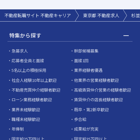
不動産転職サイト 不動産キャリア
東京都 不動産求人
杉並
特集から探す
急募求人
幹部候補募集
応募者全員と面接
面接1回
5名以上の積極採用
業界経験者優遇
社会人経験10年以上歓迎
他業界の営業経験者歓迎
不動産売買仲介経験者歓迎
高級賃貸仲介営業の経験者歓迎
ローン業務経験者歓迎
賃貸仲介の店長経験者歓迎
業界未経験歓迎
既卒・第2新卒歓迎
職種未経験歓迎
歩合給
年俸制
成果給が充実
固定給25万円以上
固定給35万円以上