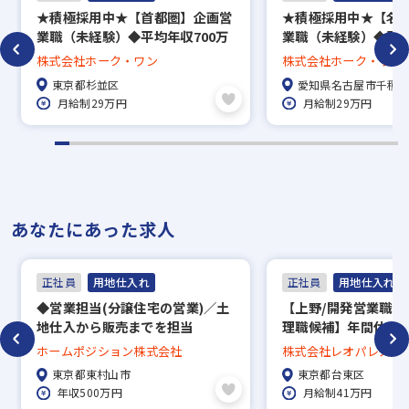
★積極採用中★【首都圏】企画営
★積極採用中★【名
業職（未経験）◆平均年収700万
業職（未経験）◆平均
◆未経験でも年収406万～◆顧客
◆未経験でも年収40
株式会社ホーク・ワン
株式会社ホーク・ワン
関係構築にフォーカスした営業◆
関係構築にフォーカ
東京都杉並区
愛知県名古屋市千種
未経験入社でも早期に不動産のプ
未経験入社でも早期
月給制29万円
月給制29万円
ロフェッショナルへ！
ロフェッショナルへ
あなたにあった求人
正社員
用地仕入れ
正社員
用地仕入れ
◆営業担当(分譲住宅の営業)／土
【上野/開発営業職(土
地仕入から販売までを担当
理職候補】年間休日1
◆1989年創業の安定企業／営業
生充実
ホームポジション株式会社
株式会社レオパレス21
経験者募集／資格手当あり
東京都東村山市
東京都台東区
年収500万円
月給制41万円