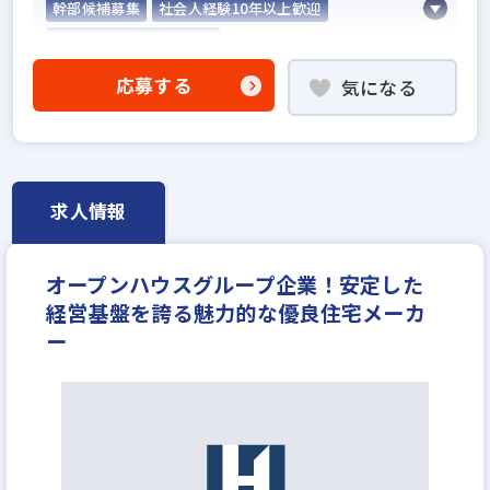
幹部候補募集
社会人経験10年以上歓迎
他業界の営業経験者歓迎
不動産売買仲介経験者歓迎
応募する
気になる
高級賃貸仲介営業の経験者歓迎
賃貸仲介の店長経験者歓迎
業界未経験歓迎
既卒・第2新卒歓迎
固定給25万円以上
固定給35万円以上
地域密着型
求人情報
上場企業のグループ会社
資格支援制度あり
研修制度あり
転勤なし
残業少ない
オープンハウスグループ企業！安定した
女性が活躍中
完全週休2日
年間休日120日以上
経営基盤を誇る魅力的な優良住宅メーカ
年収600万円
月給35万円
ー