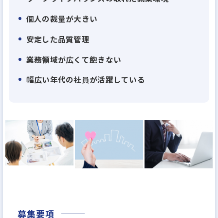
個人の裁量が大きい
【努力が正当に反映される業界トップクラスの評価
制度】
安定した品質管理
「やった分だけ稼げる」、これが私たちの最大の魅
業務領域が広くて飽きない
力。
・平均年収700万円！
幅広い年代の社員が活躍している
・入社5年目で支店長へ！年収1,200万円～1,800万円
も目指せるスピード出世！
・成果を出した社員には表彰や特別ボーナスも！
＜年収例＞
| 入社1年目 |＿＿＿ | 420万円 |
| 入社2年目 | 主任職 | 550万円 |
| 入社3年目 | 係長職 | 700万円 |
| 入社5年目 | 支店長 | 1,200万円～1,800万円 |
募集要項