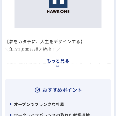
【夢をカタチに、人生をデザインする】
＼年収1,000万超え続出！／
もっと見る
【不動産業界で本気で上を目指すなら、ホーク・ワ
ン】
「今の会社では、仕入れしかできない」「販売に専
念するだけで、企画に関われない」
おすすめポイント
そんな物足りなさを感じていませんか？
ホーク・ワンの企画営業職は、不動産ビジネスの全
オープンでフランクな社風
工程を一人で司る【一気通貫】スタイルです。
ワークライフバランスの取れた就業環境