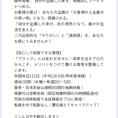
販売戦略： 自分が企画した家を、戦略的にマーケッ
トへ投入。
お客様の喜び： あなたの企画が「お客様の人生最大
の買い物」となり、感謝される。
「自分が企画した家が、街の景色となり、誰かの生
活を支える」
この圧倒的な「やりがい」と「達成感」を、あなた
も感じてみませんか？
【安心して挑戦できる環境】
「ブラック」とは言わせません！成果を出すプロだ
からこそ、メリハリをつけて働ける環境を整備して
います。
年間休日122日（平均126.0日/昨年度実績）！
週休2日制（水曜＋希望日3～5日）
夏季・年末年始は連続8日間の長期休暇！
残業代は全額支給（固定残業時間の35時間超過分）
充実の研修制度で未経験者をプロに育成！
転居を伴う転勤なし！腰を据えてキャリアアップ！
＜こんな方を歓迎します＞