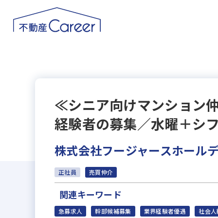
≪シニア向けマンション仲
経験者の募集／水曜＋シフ
株式会社フージャースホール
正社員
売買仲介
関連キーワード
急募求人
幹部候補募集
業界経験者優遇
社会人