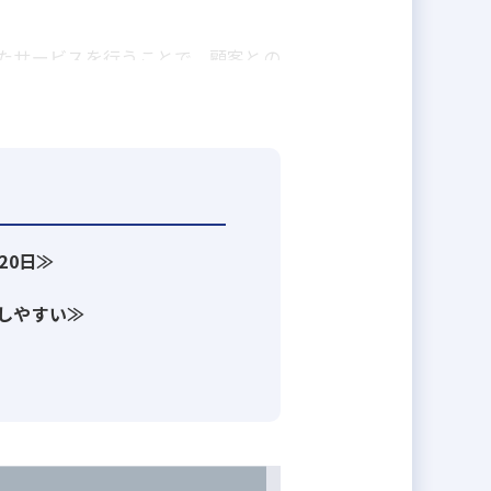
たサービスを行うことで、顧客との
います。
、顧客に信頼され、選ばれる企業グ
20日≫
しやすい≫