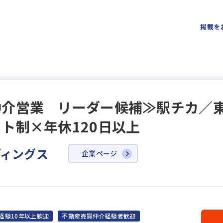
掲載を
介営業 リーダー候補≫駅チカ／東
ト制×年休120日以上
ディングス
企業ページ
経験10年以上歓迎
不動産売買仲介経験者歓迎