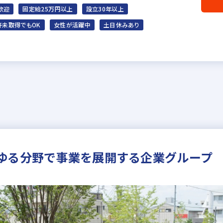
歓迎
固定給25万円以上
設立30年以上
許未取得でもOK
女性が活躍中
土日休みあり
ゆる分野で事業を展開する企業グループ