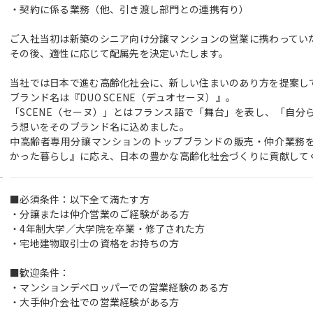
・契約に係る業務（他、引き渡し部門との連携有り）
ご入社当初は新築のシニア向け分譲マンションの営業に携わってい
その後、適性に応じて配属先を決定いたします。
当社では日本で進む高齢化社会に、新しい住まいのあり方を提案し
ブランド名は『DUO SCENE（デュオセーヌ）』。
「SCENE（セーヌ）」とはフランス語で「舞台」を表し、「自分
う想いをそのブランド名に込めました。
中高齢者専用分譲マンションのトップブランドの販売・仲介業務
かった暮らし』に応え、日本の豊かな高齢化社会づくりに貢献して
■必須条件：以下全て満たす方
・分譲または仲介営業のご経験がある方
・4年制大学／大学院を卒業・修了された方
・宅地建物取引士の資格をお持ちの方
■歓迎条件：
・マンションデベロッパーでの営業経験のある方
・大手仲介会社での営業経験がある方