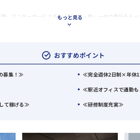
管理、アフターサービスまで「製・販・管」一体の責任をもっ
もっと見る
、真の顧客満足度No.1の企業グループであることを目指して
方を徹底し、最高品質の住宅、サービスを提供し続けることで
や日本の住環境の向上に貢献していきます。
おすすめポイント
の募集！≫
≪完全週休2日制×年休1
≪駅近オフィスで通勤も
定して稼げる≫
≪研修制度充実≫