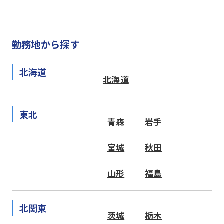
勤務地から探す
北海道
北海道
東北
青森
岩手
宮城
秋田
山形
福島
北関東
茨城
栃木