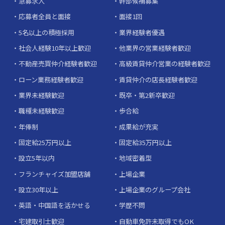
急募求人
幹部候補募集
応募者全員と面接
面接1回
5名以上の積極採用
業界経験者優遇
社会人経験10年以上歓迎
他業界の営業経験者歓迎
不動産売買仲介経験者歓迎
高級賃貸仲介営業の経験者歓迎
ローン業務経験者歓迎
賃貸仲介の店長経験者歓迎
業界未経験歓迎
既卒・第2新卒歓迎
職種未経験歓迎
歩合給
年俸制
成果給が充実
固定給25万円以上
固定給35万円以上
設立5年以内
地域密着型
フランチャイズ加盟店舗
上場企業
設立30年以上
上場企業のグループ会社
英語・中国語を活かせる
学歴不問
宅建取引士歓迎
自動車免許未取得でもOK