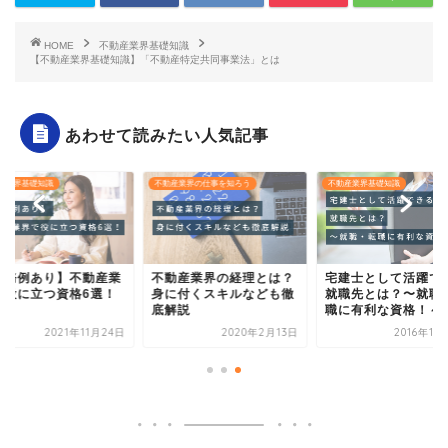
HOME
不動産業界基礎知識
【不動産業界基礎知識】「不動産特定共同事業法」とは
あわせて読みたい人気記事
産業界基礎知識
不動産業界の仕事を知ろう
不動産業界基礎知識
実務例あり】不動産業
不動産業界の経理とは？
宅建士として活躍で
で役に立つ資格6選！
身に付くスキルなども徹
就職先とは？〜就職
底解説
職に有利な資格！～
2021年11月24日
2020年2月13日
2016年11