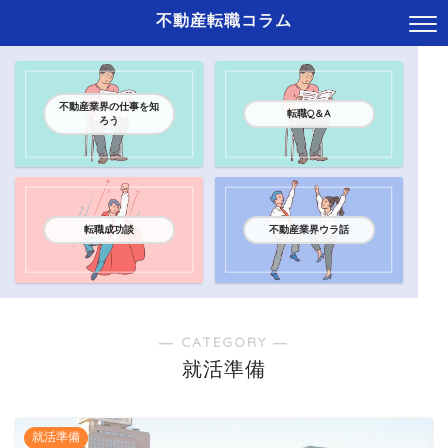
不動産転職コラム
不動産業界の仕事を知
転職Q＆A
ろう
転職成功談
不動産業界ウラ話
― CATEGORY ―
就活準備
就活準備