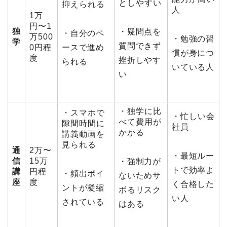
としやすい
抑えられる
人
1万
円〜1
独
・疑問点を
・自分のペ
万500
・勉強の習
学
質問できず
0円程
ースで進め
慣が身につ
度
挫折しやす
られる
いている人
い
・独学に比
・スマホで
・忙しい会
べて費用が
隙間時間に
社員
かかる
講義動画を
見られる
通
2万〜
・最短ルー
信
15万
・強制力が
トで効率よ
講
円程
・頻出ポイ
ないためサ
座
度
く合格した
ントが凝縮
ボるリスク
い人
されている
はある