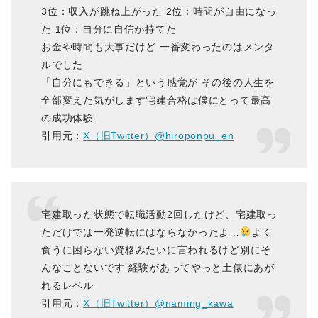
3位：収入が跳ね上がった 2位：時間が自由になっ
た 1位：自分に自信が持てた
お金や時間も大事だけど 一番変わったのはメンタ
ルでした
「自分にもできる」という感覚が その後の人生を
全部変えた気がします宅建合格は僕にとって最高
の成功体験
引用元：
X（旧Twitter）@hiroponpu_en
宅建取った状態で転職活動2回したけど、宅建取っ
ただけでは一発逆転にはならなかったよ…
よく
食うに困らない資格みたいに言われるけど別にそ
んなことないです 経験があってやっと土俵にあが
れるレベル
引用元：
X（旧Twitter）@naming_kawa