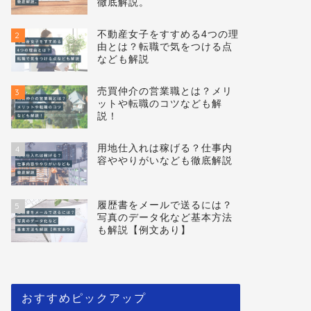
徹底解説。
不動産女子をすすめる4つの理
2
由とは？転職で気をつける点
なども解説
売買仲介の営業職とは？メリ
3
ットや転職のコツなども解
説！
用地仕入れは稼げる？仕事内
4
容ややりがいなども徹底解説
履歴書をメールで送るには？
5
写真のデータ化など基本方法
も解説【例文あり】
おすすめピックアップ