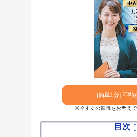
[簡単1分] 
※今すぐの転職をお考えで
目次
[