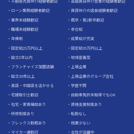
不動産売買仲介経験者歓迎
高級賃貸仲介営業の経験者歓迎
ローン業務経験者歓迎
賃貸仲介の店長経験者歓迎
業界未経験歓迎
既卒・第2新卒歓迎
職種未経験歓迎
歩合給
年俸制
成果給が充実
固定給25万円以上
固定給35万円以上
設立5年以内
地域密着型
フランチャイズ加盟店舗
上場企業
設立30年以上
上場企業のグループ会社
英語・中国語を活かせる
学歴不問
宅建取引士歓迎
自動車免許未取得でもOK
社宅・家賃補助あり
資格支援制度あり
研修制度あり
転勤なし
フレックス勤務あり
残業少ない
マイカー通勤可
女性が活躍中