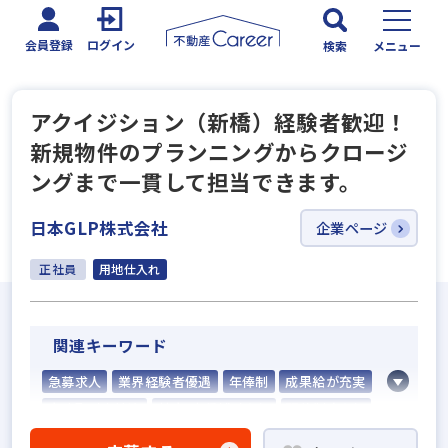
会員登録
ログイン
検索
メニュー
アクイジション（新橋）経験者歓迎！
新規物件のプランニングからクロージ
ングまで一貫して担当できます。
日本GLP株式会社
企業ページ
正社員
用地仕入れ
関連キーワード
急募求人
業界経験者優遇
年俸制
成果給が充実
宅建取引士歓迎
社宅・家賃補助あり
研修制度あり
転勤なし
土日休みあり
完全週休2日