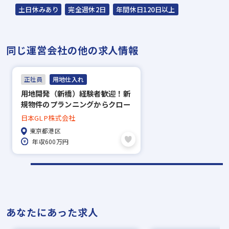
土日休みあり
完全週休2日
年間休日120日以上
会場：東京都港区赤坂2-15-16 赤坂ふく
源ビル7F
同じ運営会社の他の求人情報
※遠方の場合は、電話面談の場合
もあります。
正社員
用地仕入れ
担当：スラッシュ株式会社 平原（ヒラハ
用地開発（新橋）経験者歓迎！新
ラ）
規物件のプランニングからクロー
ジングまで一貫して担当できま
日本GLP株式会社
す。
▼
東京都港区
面接
年収600万円
▼
内定
※入社時期は相談に応じます。現在、在職中
あなたにあった求人
の方も積極的にご応募ください。