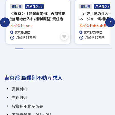
応募の秘密は厳守いたします。
正社員
用地仕入れ
正社員
用地仕入れ
＜東京＞【開発事業部】再開発推
【戸建土地の仕入・
進(用地仕入れ/権利調整) 責任者
ネージャー候補/月収
候補の募集！/充実した福利厚生
約＋別途インセンテ
株式会社TAPP
株式会社まんまるハウ
あり◎
し！
東京都港区
東京都新宿区
月給制83万円
月給制50万円
東京都 職種別不動産求人
賃貸仲介
売買仲介
投資用不動産販売
不動産管理・PM・BM