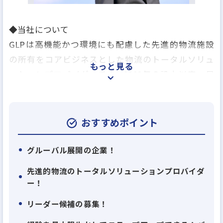
◆当社について
GLPは高機能かつ環境にも配慮した先進的物流施設
の所有をコアビジネスとした物流のトータルソリュ
もっと見る
ーションプロバイダーです。2009年の設立以来、日
本・中国・アメリカ・ブラジル・ヨーロッパにおけ
る先進的物流施設のリーディングプロバイダーとし
て、飛躍的に成長を続けてきました。物流の川上か
おすすめポイント
ら川下まで、人やモノの流れを変えるソリューショ
ンを提供しています。
グルーバル展開の企業！
先進的物流のトータルソリューションプロバイダ
◆ 成長を続ける物流不動産ビジネス
ー！
今後も日本のEC市場規模は倍増し、国民の高齢化な
リーダー候補の募集！
どでそのニーズはさらに拡大すると見られています。