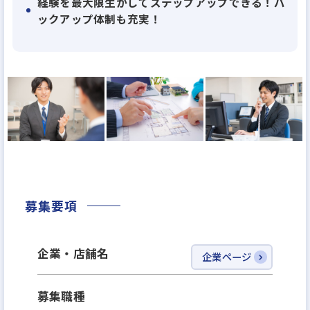
しかし、物流施設全体でECに不可欠な先進的物流施
経験を最大限生かしてステップアップできる！バ
ックアップ体制も充実！
設の割合は全体の約3.9％にすぎません。ECビジネス
に対応することのできない従来の物流施設を先進的
物流施設へと建て替えていく動きは今後ますます高
まります。その中で、GLPは業界トップクラスの施設
数と利便・先進性で大きく実績を伸ばし続けていき
ます。 多様化する顧客の要望に応え、より一層のイ
ノベーションを起こし、より良い物流施設をつくっ
ていくのがGLPの役割です。
募集要項
◆最高の環境で、最高のパフォーマンスを
GLPは、先進的物流施設のリーディングプロバイダー
として、マーケットを牽引してきました。そしてこれ
企業・店舗名
企業ページ
からも、成功に安住することなく挑戦しつづけること
で、人々の想像を超えるイノベーションを起こしてい
募集職種