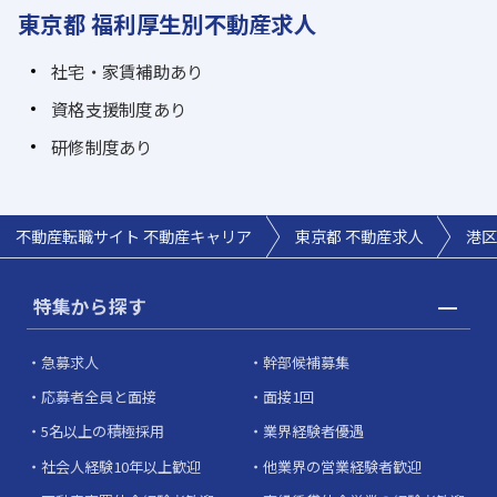
東京都 福利厚生別不動産求人
社宅・家賃補助あり
資格支援制度あり
研修制度あり
不動産転職サイト 不動産キャリア
東京都 不動産求人
港区
特集から探す
急募求人
幹部候補募集
応募者全員と面接
面接1回
5名以上の積極採用
業界経験者優遇
社会人経験10年以上歓迎
他業界の営業経験者歓迎