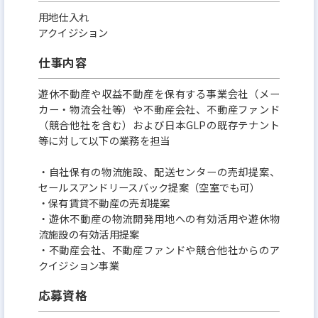
きたいと考えています。そのために、社員が仕事を楽
用地仕入れ
しみながら、お互いに支え合って最大のパフォーマ
アクイジション
ンスを発揮し、大きな目標を達成できるよう、オフ
仕事内容
ィスや制度などの職場環境づくりは、さまざまな工
夫を凝らして力を入れています。GLPは、意思決定プ
遊休不動産や収益不動産を保有する事業会社（メー
ロセスが速く、機動的で柔軟性のある組織です。部
カー・物流会社等）や不動産会社、不動産ファンド
（競合他社を含む）および日本GLPの既存テナント
門、役職、年齢などの垣根を越えて、社員ひとりひと
等に対して以下の業務を担当
りが豊かな発想でアイデアを出し合い、臆すること
・自社保有の物流施設、配送センターの売却提案、
なく積極的に新しいことにチャレンジしています。ま
セールスアンドリースバック提案（空室でも可）
た、ファミリーオリエンティッドで、チームで目標を
・保有賃貸不動産の売却提案
達成していくことや組織としての一体感を重視してい
・遊休不動産の物流開発用地への有効活用や遊休物
流施設の有効活用提案
ます。
・不動産会社、不動産ファンドや競合他社からのア
クイジション事業
応募資格