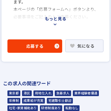
ます。
本ページの「応募フォームヘ」ボタンより、
必要事項をご記入の上ご応募ください。
もっと見る
＜選考プロセス＞
エントリー
気になる
応募する
▼
説明選考会
※説明選考会は代行業者であるスラッシュ株
式会社が行います。
この求人の関連ワード
スラッシュ株式会社からのご連絡をお待ちく
ださい。
東京都
港区
用地仕入れ
急募求人
業界経験者優遇
ご連絡までに7日程度いただく場合がありま
年俸制
成果給が充実
宅建取引士歓迎
す。予めご了承ください。
社宅・家賃補助あり
研修制度あり
転勤なし