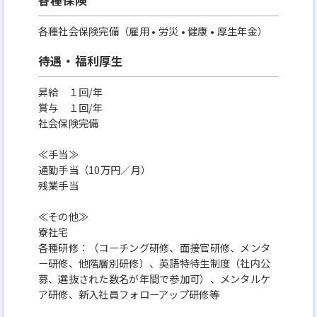
各種社会保険完備（雇用 • 労災 • 健康 • 厚生年金）
待遇・福利厚生
昇給 １回/年
賞与 １回/年
社会保険完備
≪手当≫
通勤手当（10万円／月）
残業手当
≪その他≫
寮社宅
各種研修：（コーチング研修、面接官研修、メンタ
ー研修、他階層別研修）、英語特待生制度（社内公
募、選抜された数名が年間で参加可）、メンタルケ
ア研修、新入社員フォローアップ研修等