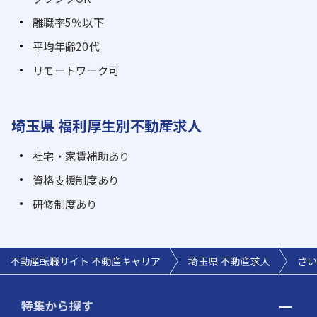
離職率5％以下
平均年齢20代
リモートワーク可
埼玉県 福利厚生別不動産求人
社宅・家賃補助あり
資格支援制度あり
研修制度あり
不動産転職サイト 不動産キャリア
埼玉県 不動産求人
さい
特集から探す