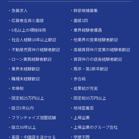
急募求人
幹部候補募集
応募者全員と面接
面接1回
5名以上の積極採用
業界経験者優遇
社会人経験10年以上歓迎
他業界の営業経験者歓迎
不動産売買仲介経験者歓迎
高級賃貸仲介営業の経験者歓迎
ローン業務経験者歓迎
賃貸仲介の店長経験者歓迎
業界未経験歓迎
既卒・第2新卒歓迎
職種未経験歓迎
歩合給
年俸制
成果給が充実
固定給25万円以上
固定給35万円以上
設立5年以内
地域密着型
フランチャイズ加盟店舗
上場企業
設立30年以上
上場企業のグループ会社
英語・中国語を活かせる
学歴不問