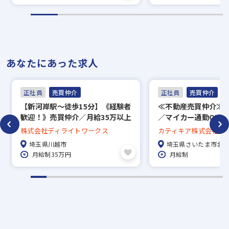
あなたにあった求人
正社員
売買仲介
正社員
売買仲介
【新河岸駅～徒歩15分】《経験者
≪不動産売買仲介≫
歓迎！》売買仲介／月給35万以上
／マイカー通勤OK（
＋インセンティブ／長期休暇有り
備）
株式会社ディライトワークス
カティキア株式会社
◎
埼玉県川越市
埼玉県さいたま市北
月給制35万円
月給制