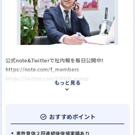
公式note&Twitterで社内報を毎日公開中!
https://note.com/f_members
https://twitter.com/FMHD_group
もっと見る
私たちフォーメンバーズは、「不動産を核としたサ
ービス拡充・提供により新たな価値を生み出し続
け、日本社会に貢献する」を掲げ、個人から国まで
おすすめポイント
幅広く信頼される企業として社会に貢献し、がんば
るすべての人が幸福を追求できる環境を提供するこ
男性育休２回連続後復帰実績あり