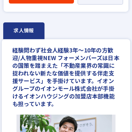
高級賃貸仲介営業の経験者歓迎
ローン業務経験者歓迎
業界未経験歓迎
既卒・第2新卒歓迎
職種未経験歓迎
歩合給
成果給が充実
固定給25万円以上
設立5年以内
求人情報
フランチャイズ加盟店舗
学歴不問
宅建取引士歓迎
資格支援制度あり
研修制度あり
残業少ない
経験問わず社会人経験3年～10年の方歓
マイカー通勤可
女性が活躍中
ブランクOK
迎/人物重視NEW フォーメンバーズは日本
休日シフト制
月平均残業20時間以内
反響営業
の国策を踏まえた「不動産業界の常識に
捉われない新たな価値を提供する伴走支
援サービス」を手掛けています。イオン
グループのイオンモール株式会社が手掛
けるイオンハウジングの加盟店本部機能
も担っています。