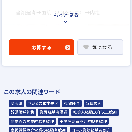
書類選考→面接（2回を想定）→内定
もっと見る
気になる
応募する
この求人の関連ワード
埼玉県
さいたま市中央区
売買仲介
急募求人
幹部候補募集
業界経験者優遇
社会人経験10年以上歓迎
他業界の営業経験者歓迎
不動産売買仲介経験者歓迎
高級賃貸仲介営業の経験者歓迎
ローン業務経験者歓迎