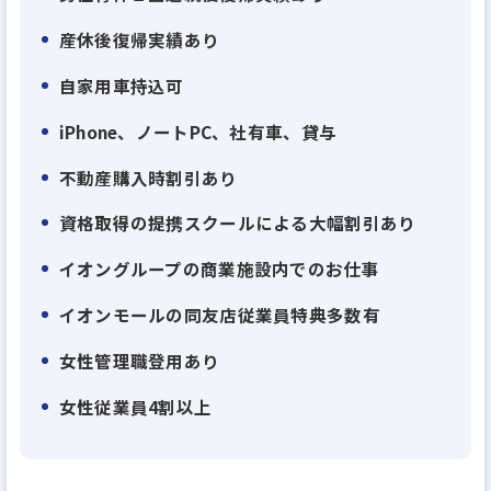
とにより、社会に新たな価値を生み出していきたい
産休後復帰実績あり
と考えています。私たちは、従来の不動産企業と一線
自家用車持込可
を画す、日本の国策を踏まえた「不動産業界の常識
に捉われない新たな価値を提供する伴走支援サービ
iPhone、ノートPC、社有車、貸与
ス」を手掛けています。
不動産購入時割引あり
◆不動産会社のイメージとは真逆
資格取得の提携スクールによる大幅割引あり
スタッフ同士の連携が強く、仲の良さも自慢。
イオングループの商業施設内でのお仕事
営業スタッフだけでなく事務、業務（契約）スタッ
イオンモールの同友店従業員特典多数有
フが営業をカバーしています。
個人ノルマが…と不安に思うことはなく、良い意味
女性管理職登用あり
で不動産業界”らしくない”が特徴。
女性従業員4割以上
◆100%反響営業
反響営業だからこそ、ガツガツした営業スタイルと