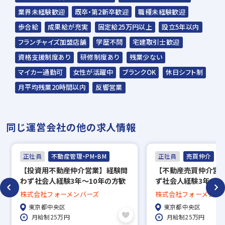
業界未経験歓迎
既卒・第2新卒歓迎
職種未経験歓迎
歩合給
成果給が充実
固定給25万円以上
設立5年以内
フランチャイズ加盟店舗
学歴不問
宅建取引士歓迎
資格支援制度あり
研修制度あり
残業少ない
マイカー通勤可
女性が活躍中
ブランクOK
休日シフト制
月平均残業20時間以内
反響営業
同じ運営会社の他の求人情報
正社員
不動産管理・PM・BM
正社員
売買仲介
【投資用不動産仲介営業】経験問
【不動産売買仲介営
わず社会人経験3年～10年の方歓
ず社会人経験3年～1
迎/人物重視
人物重視です
株式会社フォーメンバーズ
株式会社フォーメンバ
東京都中央区
東京都中央区
月給制25万円
月給制25万円