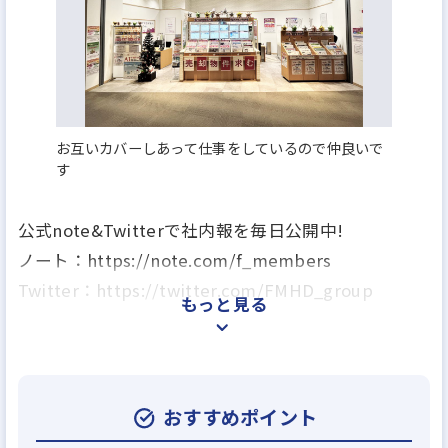
お互いカバーしあって仕事をしているので仲良いで
す
公式note&Twitterで社内報を毎日公開中!
ノート：https://note.com/f_members
Twitter：https://twitter.com/FMHD_group
もっと見る
私たちフォーメンバーズは、「不動産を核としたサ
ービス拡充・提供により新たな価値を生み出し続
け、日本社会に貢献する」を掲げ、個人から国まで
おすすめポイント
幅広く信頼される企業として社会に貢献し、がんば