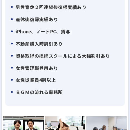
るすべての人が幸福を追求できる環境を提供するこ
男性育休２回連続後復帰実績あり
とにより、社会に新たな価値を生み出していきたい
産休後復帰実績あり
と考えています。私たちは、従来の不動産企業と一線
iPhone、ノートPC、貸与
を画す、日本の国策を踏まえた「不動産業界の常識
に捉われない新たな価値を提供する伴走支援サービ
不動産購入時割引あり
ス」を手掛けています。
資格取得の提携スクールによる大幅割引あり
◆不動産会社のイメージとは真逆
女性管理職登用あり
スタッフ同士の連携が強く、仲の良さも自慢。
女性従業員4割以上
スタッフが互いにカバーしあってます
ＢＧＭの流れる事務所
良い意味で不動産業界”らしくない”が特徴。