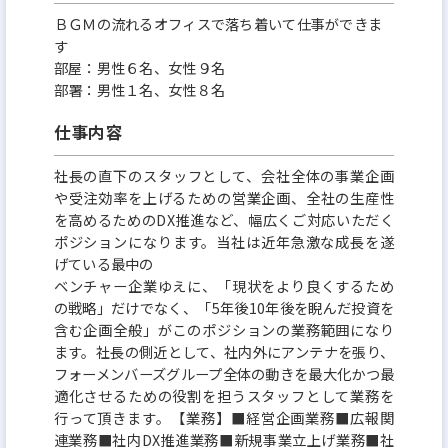
ＢＧＭの流れるオフィスで落ち着いて仕事ができま
す
部屋：男性６名、女性９名
部署：男性１名、女性８名
仕事内容
社長の直下のスタッフとして、会社全体の事業企画
や受注効率を上げるための営業企画、全社の生産性
を高めるためのDX推進など、幅広くご対応いただく
ポジションになります。当社は近年急激な成長を遂
げている最中の
ベンチャー企業ゆえに、「現状をより良くするため
の戦略」だけでなく、「5年後10年後を睨んだ投資を
含む企画全般」がこのポジションの業務範囲になり
ます。社長の側近として、社内外にアンテナを張り、
フォーメンバーズグループ全体の動きを最大化かつ最
適化させるための役割を担うスタッフとして業務を
行って頂きます。【業務】■経営企画業務■広報関
連業務■社内DX推進業務■新規事業立上げ業務■社