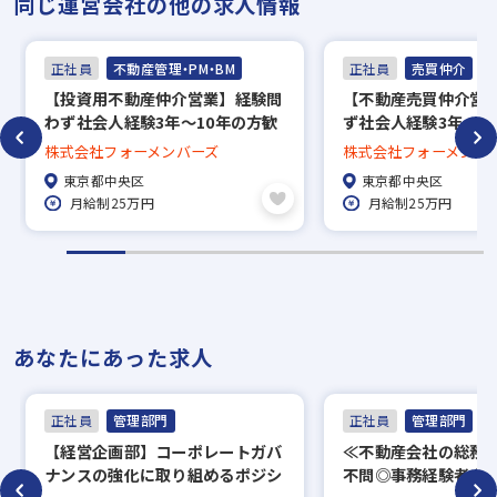
同じ運営会社の他の求人情報
正社員
不動産管理・PM・BM
正社員
売買仲介
【投資用不動産仲介営業】経験問
【不動産売買仲介営
わず社会人経験3年～10年の方歓
ず社会人経験3年～1
迎/人物重視
人物重視です
株式会社フォーメンバーズ
株式会社フォーメンバ
東京都中央区
東京都中央区
月給制25万円
月給制25万円
あなたにあった求人
正社員
管理部門
正社員
管理部門
【経営企画部】コーポレートガバ
≪不動産会社の総務
ナンスの強化に取り組めるポジシ
不問◎事務経験者大