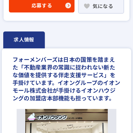
賃貸仲介の店長経験者歓迎
業界未経験歓迎
応募する
気になる
既卒・第2新卒歓迎
成果給が充実
固定給25万円以上
設立5年以内
資格支援制度あり
研修制度あり
転勤なし
残業少ない
女性が活躍中
ノルマ無し
ブランクOK
求人情報
休日シフト制
月平均残業20時間以内
フォーメンバーズは日本の国策を踏まえ
た「不動産業界の常識に捉われない新た
な価値を提供する伴走支援サービス」を
手掛けています。イオングループのイオン
モール株式会社が手掛けるイオンハウジ
ングの加盟店本部機能も担っています。