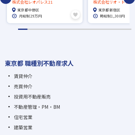
ョン/年休123日/福利厚生充実◎/
員・パート・学生バ
株式会社レオパレス21
株式会社リオ・トラス
プライム市場
託等契約形態はご希
東京都中野区
東京都新宿区
談乗れます！
月給制29万円
時給制1,300円
東京都 職種別不動産求人
賃貸仲介
売買仲介
投資用不動産販売
不動産管理・PM・BM
住宅営業
建築営業