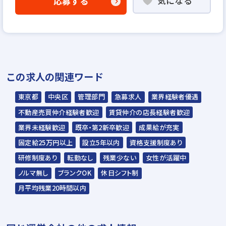
気になる
応募する
この求人の関連ワード
東京都
中央区
管理部門
急募求人
業界経験者優遇
不動産売買仲介経験者歓迎
賃貸仲介の店長経験者歓迎
業界未経験歓迎
既卒・第2新卒歓迎
成果給が充実
固定給25万円以上
設立5年以内
資格支援制度あり
研修制度あり
転勤なし
残業少ない
女性が活躍中
ノルマ無し
ブランクOK
休日シフト制
月平均残業20時間以内