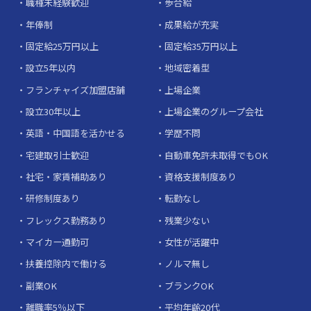
職種未経験歓迎
歩合給
年俸制
成果給が充実
固定給25万円以上
固定給35万円以上
設立5年以内
地域密着型
フランチャイズ加盟店舗
上場企業
設立30年以上
上場企業のグループ会社
英語・中国語を活かせる
学歴不問
宅建取引士歓迎
自動車免許未取得でもOK
社宅・家賃補助あり
資格支援制度あり
研修制度あり
転勤なし
フレックス勤務あり
残業少ない
マイカー通勤可
女性が活躍中
扶養控除内で働ける
ノルマ無し
副業OK
ブランクOK
離職率5％以下
平均年齢20代