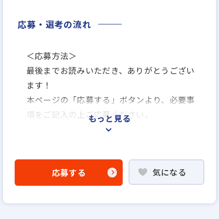
応募・選考の流れ
＜応募方法＞
最後までお読みいただき、ありがとうござい
ます！
本ページの「応募する」ボタンより、必要事
項をご記入の上ご応募ください。
もっと見る
＜選考プロセス＞
「応募する」よりエントリー
気になる
応募する
▼
WEB応募書類による書類選考
▼
面接（1回～数回）