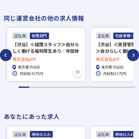
同じ運営会社の他の求人情報
正社員
管理部門
正社員
宅建事務・営
【渋谷】≪経理スタッフ≫自分ら
【渋谷】≪賃貸管理
しく働ける福利厚生あり／年間休
≫自分らしく働ける
日130日以上＆土日祝休み／有給
／年間休日130日以
株式会社diff
株式会社diff
取得率100%
み／有給取得率100
東京都渋谷区
東京都渋谷区
月給制30万円
月給制25万円
あなたにあった求人
正社員
用地仕入れ
正社員
用地仕入れ