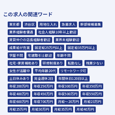
▼
この求人の関連ワード
内定
東京都
渋谷区
用地仕入れ
急募求人
幹部候補募集
☆入社時期は相談に応じます。現在、在職中
業界経験者優遇
社会人経験10年以上歓迎
の方も積極的にご応募ください。
賃貸仲介の店長経験者歓迎
業界未経験歓迎
☆応募の秘密は厳守いたします。
成果給が充実
固定給25万円以上
固定給35万円以上
学歴不問
宅建取引士歓迎
年齢不問
社宅・家賃補助あり
研修制度あり
転勤なし
残業少ない
女性が活躍中
平均年齢20代
リモートワーク可
土日休みあり
完全週休2日
年間休日120日以上
年収200万円
年収250万円
年収300万円
年収350万円
年収400万円
年収450万円
年収500万円
年収550万円
年収600万円
年収700万円
月給～20万円
月給23万円
月給25万円
月給30万円
月給35万円
月給40万円