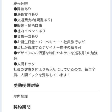
慶弔休暇
●昇給あり
●決算賞与あり
●交通費支給(規定あり)
●服装・髪色自由
●社内イベントあり
●資格手当あり
●お誕生日会・バーベキュー・社員旅行など
●当社が管理するデザイナー物件の紹介可
●デザインのお洒落な物件やホテルを巡る月1の勉強
会
●人間ドック
社員の健康を何よりも大切にしているので、毎年全
員、人間ドックを受診しています！
受動喫煙対策
屋内禁煙
契約期間