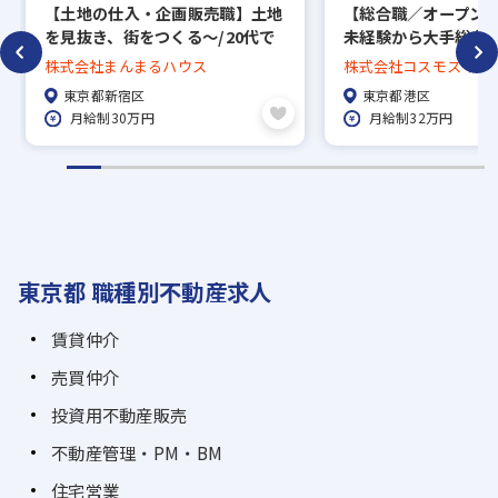
【⼟地の仕⼊・企画販売職】土地
【総合職／オープン
を見抜き、街をつくる～/20代で
未経験から大手総合
年収800万円以上目指せる環境！
へ／大和ハウスG
株式会社まんまるハウス
株式会社コスモスイニ
東京都新宿区
東京都港区
月給制30万円
月給制32万円
東京都 職種別不動産求人
賃貸仲介
売買仲介
投資用不動産販売
不動産管理・PM・BM
住宅営業