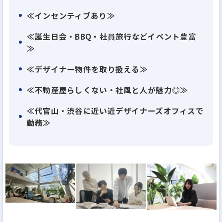
≪インセンティブあり≫
事業領域は不動産開発にとどまらず、設計・施工、
≪誕生日会・BBQ・社員旅行などイベント豊富
売買・仲介、運用コンサルティング、管理運営まで
≫
を一貫して社内で担っています。
≪デザイナー物件を取り扱える≫
さらに現在は、デザイン力を活かし、ホテル事業や
コリビング、都市開発など、新たなライフスタイル
≪不動産屋らしくない・社風と人が魅力◎≫
を提案するプロジェクトにも積極的に挑戦していま
≪代官山・渋谷に近い近デザイナーズオフィスで
す。
勤務≫
diffが目指すのは、ただ住むための場所ではありませ
ん。
住民同士が自然につながり、学びや刺激が生まれる
「第二のリビング」のような空間をつくること。人
とのつながりを感じながら、夢を追い、生き生きと
暮らせるまちを、私たちはこれからもデザインし続