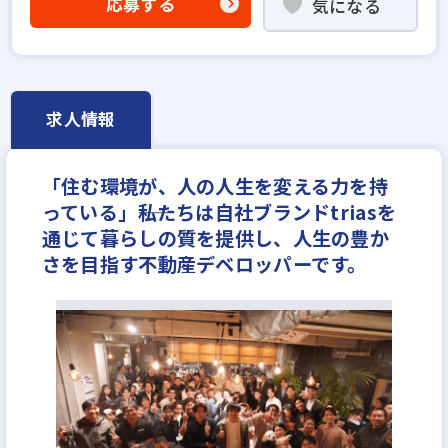
応募する
気になる
成果給が充実
固定給25万円以上
固定給35万円以上
学歴不問
宅建取引士歓迎
年齢不問
社宅・家賃補助あり
研修制度あり
転勤なし
残業少ない
女性が活躍中
求人情報
平均年齢20代
リモートワーク可
土日休みあり
完全週休2日
年間休日120日以上
年収200万円
「住む環境が、人の人生を変える力を持
年収250万円
年収300万円
年収350万円
っている」――私たちは自社ブランドtriasを
年収400万円
年収450万円
年収500万円
通じて暮らしの質を提供し、人生の豊か
年収550万円
年収600万円
年収700万円
さを目指す不動産デベロッパーです。
月給～20万円
月給23万円
月給25万円
月給30万円
月給35万円
月給40万円