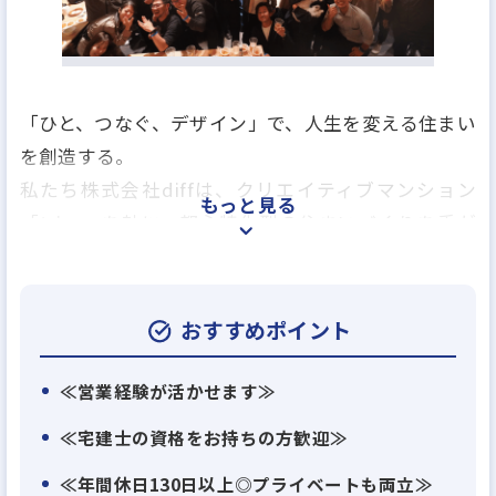
「ひと、つなぐ、デザイン」で、人生を変える住まい
を創造する。
私たち株式会社diffは、クリエイティブマンション
もっと見る
「trias」を軸に、都心特化型の住まいづくりを手が
ける不動産デベロッパーです。
「人生を変える住まい」を通じて、「活気や喜びに
おすすめポイント
溢れるまちをつくる」こと。それが私たちのビジョ
ンです。
≪営業経験が活かせます≫
2024年時点で、都内23区を中心に100棟以上のtrias
≪宅建士の資格をお持ちの方歓迎≫
を展開し、デザイン性と機能性を兼ね備えた住空間
≪年間休日130日以上◎プライベートも両立≫
を提供してきました。