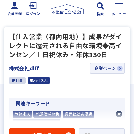
会員登録
ログイン
検索
メニュー
【仕入営業（都内用地）】成果がダイ
レクトに還元される自由な環境◆高イ
ンセン／土日祝休み・年休130日
株式会社diff
企業ページ
正社員
用地仕入れ
関連キーワード
急募求人
幹部候補募集
業界経験者優遇
社会人経験10年以上歓迎
賃貸仲介の店長経験者歓迎
業界未経験歓迎