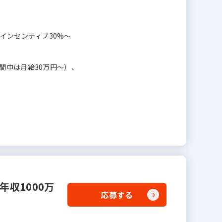
+ インセンティブ30%～
間中は月給30万円～）、
収1000万
応募する