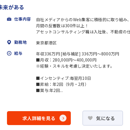
未来がある
仕事内容
自社メディアからのWeb集客に積極的に取り組み、
月間の反響数は300件以上！
アセットコンサルティング職は入社後、不動産の仕入
勤務地
東京都港区
給与
年収336万円 [給与補足] 336万円〜8000万円
■月収：280,000円〜400,000円
※経験・スキルを考慮し決定いたします。
■インセンティブ:毎翌月10日
■昇給：年2回（9月・2月）
■賞与:年2回...
求人詳細を見る
気になる