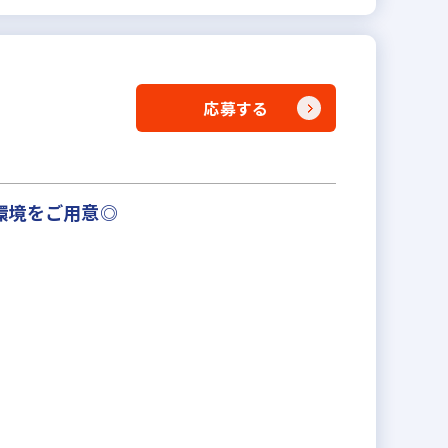
応募する
環境をご用意◎
。