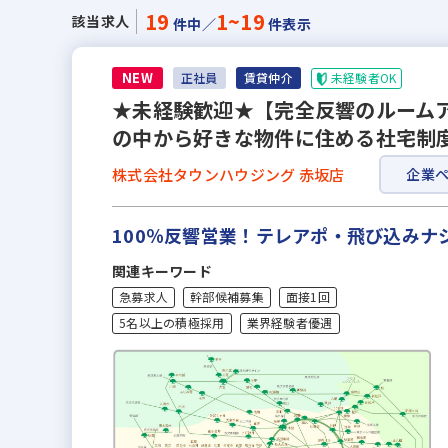
19
1~19
該当求人
件中／
件表示
NEW
未経験者OK
正社員
賃貸仲介
★未経験歓迎★【完全反響のルームア
の中から好きな物件に住める社宅制度
株式会社タウンハウジング 赤坂店
企業
100％反響営業！テレアポ・飛び込み
関連キーワード
急募求人
幹部候補募集
面接1回
5名以上の積極採用
業界経験者優遇