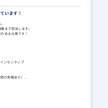
っています！
れ、
再販まで担当します。
のある仕事です !
円＋インセンティブ
の実績あり）...