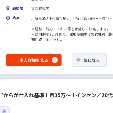
勤務地
東京都港区
給与
月給制35万円 [給与補足] 月給／35万円～ + 賞与 
※経験・能力・スキル等を考慮して決定します。
※試用期間3ヵ月あり。試用期間中は契約社員（期
期間終了後、正社...
求人詳細を見る
気になる
からが仕入れ基準！月35万～＋インセン／20代年