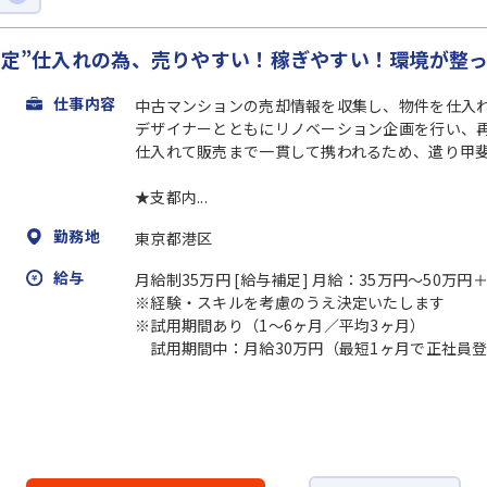
限定”仕入れの為、売りやすい！稼ぎやすい！環境が整
仕事内容
中古マンションの売却情報を収集し、物件を仕入
デザイナーとともにリノベーション企画を行い、
仕入れて販売まで一貫して携われるため、遣り甲斐
★支都内...
勤務地
東京都港区
給与
月給制35万円 [給与補足] 月給：35万円～50万
※経験・スキルを考慮のうえ決定いたします
※試用期間あり（1～6ヶ月／平均3ヶ月）
試用期間中：月給30万円（最短1ヶ月で正社員登用