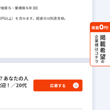
＋評価賞与・業績賞与年3回
00円以上）を含みます。超過分は別途支給。
？あなたの人
迎！／20代
応募する