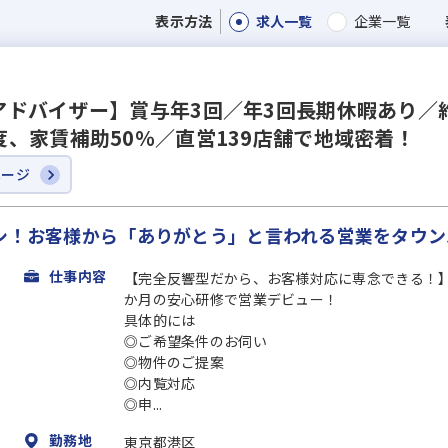
求人一覧
企業一覧
表示方法
ドバイザー】賞与年3回／年3回長期休暇あり／約5
、家賃補助50％／直営139店舗で地域密着！
ページ
ナシ！お客様から「ありがとう」と言われる営業をタウ
仕事内容
【完全反響型だから、お客様対応に専念できる！
か月の安心研修で営業デビュー！
具体的には
◎ご希望条件のお伺い
◎物件のご提案
◎内覧対応
◎申...
勤務地
東京都港区