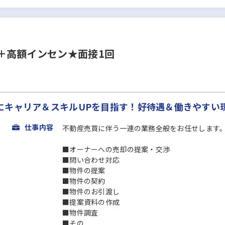
＋高額インセン★面接1回
にキャリア＆スキルUPを目指す！好待遇＆働きやすい
仕事内容
不動産売買に伴う一連の業務全般をお任せします
■オーナーへの売却の提案・交渉
■問い合わせ対応
■物件の提案
■物件の契約
■物件のお引渡し
■提案資料の作成
■物件調査
■その...