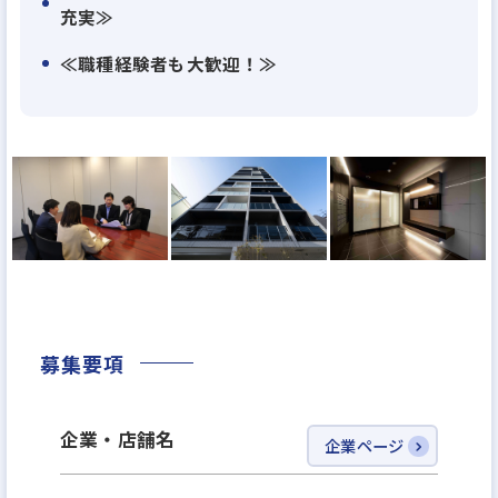
充実≫
また、アセットリードは 人と社会と環境にやさしい
≪職種経験者も大歓迎！≫
企業を目指し、SDGsや社会貢献活動にも積極的に取
り組んでいます。
パラスポーツ支援や環境保全プロジェクトなど、多
彩な社会活動を通じて地域社会とのつながりも大切
にしています。
社員には常に お客様第一の姿勢とチャレンジ精神を
求めていますが、それ以上に大切なのは「人として
誠実であること」。
募集要項
信頼関係を築き、未来の暮らしや資産形成をお手伝
いすることに喜びを感じられる方を歓迎します。
共に価値を積み重ね、未来を開いていく仲間として、
企業・店舗名
企業ページ
あなたの力を活かしてみませんか？