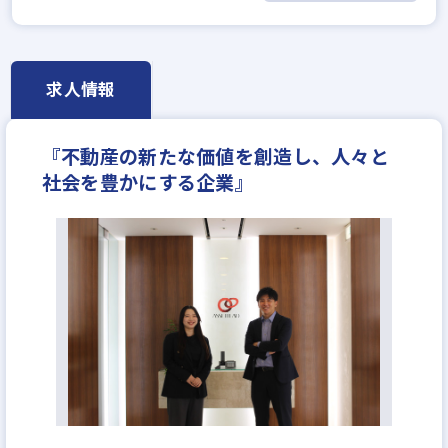
賃貸仲介の店長経験者歓迎
業界未経験歓迎
既卒・第2新卒歓迎
職種未経験歓迎
固定給25万円以上
学歴不問
宅建取引士歓迎
求人情報
年齢不問
社宅・家賃補助あり
資格支援制度あり
転勤なし
残業少ない
土日休みあり
完全週休2日
『不動産の新たな価値を創造し、人々と
年間休日120日以上
月平均残業20時間以内
社会を豊かにする企業』