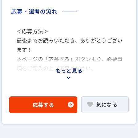
応募・選考の流れ
＜応募方法＞
最後までお読みいただき、ありがとうござい
ます！
本ページの「応募する」ボタンより、必要事
項をご記入の上ご応募ください。
もっと見る
＜選考プロセス＞
「応募する」よりエントリー
気になる
応募する
▼
WEB応募書類による書類選考
▼
面接（1回～2回）