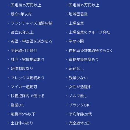
固定給25万円以上
固定給35万円以上
設立5年以内
地域密着型
フランチャイズ加盟店舗
上場企業
設立30年以上
上場企業のグループ会社
英語・中国語を活かせる
学歴不問
宅建取引士歓迎
自動車免許未取得でもOK
社宅・家賃補助あり
資格支援制度あり
研修制度あり
転勤なし
フレックス勤務あり
残業少ない
マイカー通勤可
女性が活躍中
扶養控除内で働ける
ノルマ無し
副業OK
ブランクOK
離職率5％以下
平均年齢20代
土日休みあり
完全週休2日