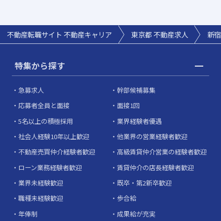
不動産転職サイト 不動産キャリア
東京都 不動産求人
新宿
特集から探す
急募求人
幹部候補募集
応募者全員と面接
面接1回
5名以上の積極採用
業界経験者優遇
社会人経験10年以上歓迎
他業界の営業経験者歓迎
不動産売買仲介経験者歓迎
高級賃貸仲介営業の経験者歓迎
ローン業務経験者歓迎
賃貸仲介の店長経験者歓迎
業界未経験歓迎
既卒・第2新卒歓迎
職種未経験歓迎
歩合給
年俸制
成果給が充実