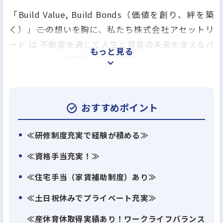
「Build Value, Build Bonds（価値を創り、絆を築
く）」――この想いを胸に、私たち株式会社アセットリ
ード は 不動産を通じて人生と資産の未来を支えるパ
もっと見る
ートナーとして幅広い事業を展開しています。
お客様の資産形成に寄り添い“建物以上の価値”を届
けることが、私たちの原動力です。
おすすめポイント
創業以来、不動産の開発・販売から、賃貸管理・プ
ロパティマネジメント、金融商品仲介、不動産流動
≪研修制度充実で経験が積める≫
化、ステイ＆ホテル事業、デザイン・CG制作、さら
≪資格手当充実！≫
には投資情報メディアの運営まで、グループ一体でお
≪住宅手当（家賃補助制度）あり≫
客様のニーズに応えてきました。
多様な事業領域があるからこそ、社員一人ひとりの
≪土日祝休みでプライベート充実≫
成長 × 多角的なキャリア形成が可能です。
≪産休育休取得実績あり！ワークライフバランス