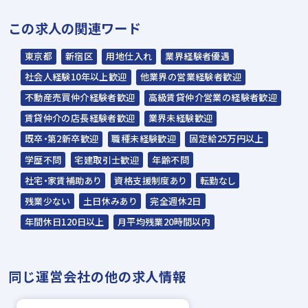
▼
この求人の関連ワード
内定
東京都
新宿区
用地仕入れ
業界経験者優遇
☆入社時期は相談に応じます。現在、在職中
社会人経験10年以上歓迎
他業界の営業経験者歓迎
の方も積極的にご応募ください。
不動産売買仲介経験者歓迎
高級賃貸仲介営業の経験者歓迎
☆応募の秘密は厳守いたします。
賃貸仲介の店長経験者歓迎
業界未経験歓迎
既卒・第2新卒歓迎
職種未経験歓迎
固定給25万円以上
学歴不問
宅建取引士歓迎
年齢不問
社宅・家賃補助あり
資格支援制度あり
転勤なし
残業少ない
土日休みあり
完全週休2日
年間休日120日以上
月平均残業20時間以内
同じ運営会社の他の求人情報