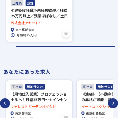
正社員
設計
≪建築設計職≫未経験歓迎／月給
25万円以上／残業ほぼなし／土日
祝休み＆年休128日！
株式会社アセットリード
東京都新宿区
月給制25万円
あなたにあった求人
正社員
用地仕入れ
正社員
用地仕入れ
【用地仕入営業】プロフェッショ
《池袋》【不動産仕
ナルへ！月給35万円～＋インセン
の昇格が可能！月給2
／20代年収1000万円／残業月2時
インセンティブ／年間
フォレストガーデン株式会社
イー・コネクション株
間♪
＆土日祝休み
東京都港区
東京都豊島区