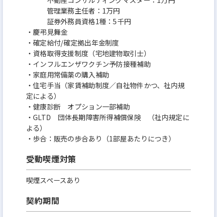
管理業務主任者：1万円
証券外務員資格1種：5千円
・慶弔見舞金
・確定給付/確定拠出年金制度
・資格取得支援制度（宅地建物取引士）
・インフルエンザワクチン予防接種補助
・家庭用常備薬の購入補助
・住宅手当（家賃補助制度／自社物件かつ、社内規
定による）
・健康診断 オプション一部補助
・GLTD 団体長期障害所得補償保険 （社内規定に
よる）
・歩合：販売の歩合あり（1部屋あたりにつき）
受動喫煙対策
喫煙スペースあり
契約期間