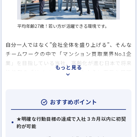
平均年齢27歳！若い方が活躍できる環境です。
自分一人ではなく”会社全体を盛り上げる”、そんな
チームワークの中で「マンション買取業界No.1企
業」を目指している当社。高齢化が進む日本で将来
もっと見る
性抜群の「リノベーション」を中心に事業を展開
し、設立5期目にして売り上げは71億円を達成！買取
再販ランキング（※）でも上位にランクインする、
業界でも注目の成長企業です。
おすすめポイント
★地道な努力が結果に
★明確な行動目標の達成で入社３カ月以内に初契
約が可能
未経験入社の社員が多数活躍中の当社。３年目には
年収1000万円超えも珍しくありません。