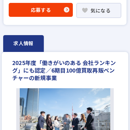
不動産売買仲介経験者歓迎
固定給25万円以上
応募する
気になる
固定給35万円以上
学歴不問
宅建取引士歓迎
資格支援制度あり
研修制度あり
転勤なし
女性が活躍中
平均年齢20代
完全週休2日
年間休日120日以上
年収800万円
年収1000万円～
求人情報
月給50万円
2025年度「働きがいのある 会社ランキン
グ」にも認定／6期目100億買取再販ベン
チャーの新規事業