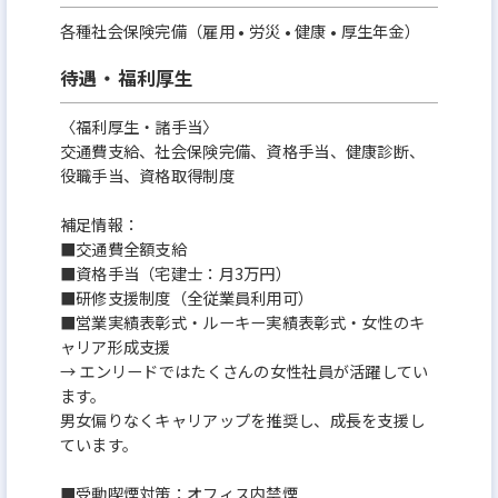
各種社会保険完備（雇用 • 労災 • 健康 • 厚生年金）
待遇・福利厚生
〈福利厚生・諸手当〉
交通費⽀給、社会保険完備、資格手当、健康診断、
役職手当、資格取得制度
補⾜情報：
■交通費全額⽀給
■資格手当（宅建⼠：月3万円）
■研修⽀援制度（全従業員利用可）
■営業実績表彰式・ルーキー実績表彰式・女性のキ
ャリア形成⽀援
→ エンリードではたくさんの女性社員が活躍してい
ます。
男女偏りなくキャリアップを推奨し、成⻑を⽀援し
ています。
■受動喫煙対策：オフィス内禁煙