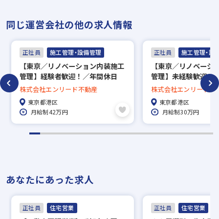
同じ運営会社の他の求人情報
正社員
施工管理・設備管理
正社員
施工管理・設
【東京／リノベーション内装施工
【東京／リノベーシ
管理】経験者歓迎！／年間休日
管理】未経験歓迎！
120日×完全週休2日制／上場を
120日×完全週休2
株式会社エンリード不動産
株式会社エンリード不
目指し拡大期の企業で活躍できる
目指し拡大期の企業
東京都港区
東京都港区
◎
◎
月給制42万円
月給制30万円
あなたにあった求人
正社員
住宅営業
正社員
住宅営業