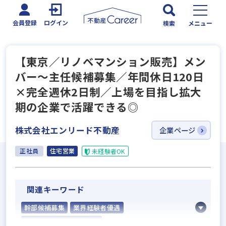
会員登録
ログイン
検索
メニュー
【東京／リノベマンション販売】メン
バー～主任候補募集／年間休日120日
×完全週休2日制／上場を目指し拡大
期の企業で活躍できる◎
株式会社エンリード不動産
企業ページ
正社員
住宅営業
未経験者OK
関連キーワード
幹部候補募集
業界経験者優遇
社会人経験10年以上歓迎