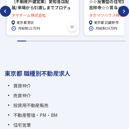
［不動産戸建営業］愛知各店配
☆☆反響型の住宅営
属/来場から引渡しまでプロデュ
吉祥寺☆☆賞与＋イ
ース！/手当充実！安定の上場企
2000万以上も可能
タマホーム株式会社
タカマツハウス株式会
業◎
125日×完全週休2日
東京都港区
東京都武蔵野市
月給制21万円
月給制26万円
東京都 職種別不動産求人
賃貸仲介
売買仲介
投資用不動産販売
不動産管理・PM・BM
住宅営業