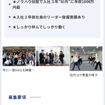
★ノウハウ伝授で入社３年”以内”に年収1000万
秘訣は３カ月の手厚い研修とノウハウに基づいた明
円超
確な行動指針。入社３カ月で１件契約を結び、日々
★入社２年目社員のリーダー抜擢実績あり
の営業活動を結果と収入、自信につなげられる環境
★しっかり休んでしっかり働く
です。
★しっかり休んでしっかり働く
完全週休２日、年間休日120日。行動量と成果を両立
させ、高収入でも長時間労働はしない。そんな理想
的なワークスタイルを実現しています。
年に一度BBQを開催！
社内ヨガ教室の様子
※「日本の買取再販ランキング2023」（出展：リフ
ォーム産業新聞社）
募集要項
--------