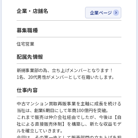
空き家問題や相続問題。少子高齢化の現代では、住
まいに関わる問題は身近にあります。
企業・店舗名
企業ページ
エンリード不動産は、このような問題によって眠って
いる物件の価値をリノベーションで最大化させ、再
募集職種
び市場へ提供する会社です。
住宅営業
当社では、物件があるエリアを熟知した営業が商品
設計を考えるため、
配属先情報
「エリアにはどんな層が住んでいるか」
新規事業部の為、立ち上げメンバーとなります！
「ターゲットにはどんなニーズがあるか」
1名、20代男性がメンバーとして在籍いたします。
と生活者を想定したプランニングができることが強
仕事内容
みです。
これからも周りへの“感謝”を忘れない誠実な仕事
中古マンション買取再販事業を主軸に成⻑を続ける
当社は、創業6期目にして年商100億円を突破。
で、笑顔が溢れる住まいの循環を叶えていきます。
これまで販売は仲介会社経由でしたが、今後は【自
社による直接販売体制】を構築し、新たな収益モデ
ルを確立していきます。
今回は、その第⼀歩として販売部門の立ち上げを担