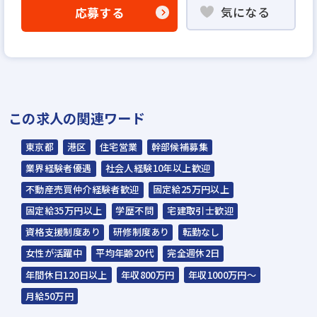
気になる
応募する
▼
WEB応募書類による書類選考
▼
面接（1回～数回）
▼
この求人の関連ワード
内定
東京都
港区
住宅営業
幹部候補募集
☆入社時期は相談に応じます。現在、在職中
業界経験者優遇
社会人経験10年以上歓迎
の方も積極的にご応募ください。
不動産売買仲介経験者歓迎
固定給25万円以上
☆応募の秘密は厳守いたします。
固定給35万円以上
学歴不問
宅建取引士歓迎
資格支援制度あり
研修制度あり
転勤なし
講師を招き、宅建講座
バレンタインデーの様
2024年入社式の様子
女性が活躍中
平均年齢20代
完全週休2日
を開いています
子with福岡支店のメン
バー
年間休日120日以上
年収800万円
年収1000万円～
月給50万円