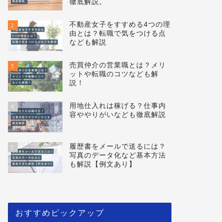
徹底解説。
不動産女子をすすめる4つの理
2
由とは？転職で気をつける点
なども解説
売買仲介の営業職とは？メリ
3
ットや転職のコツなども解
説！
用地仕入れは稼げる？仕事内
4
容ややりがいなども徹底解説
履歴書をメールで送るには？
5
写真のデータ化など基本方法
も解説【例文あり】
おすすめピックアップ