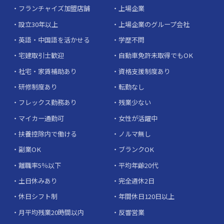
フランチャイズ加盟店舗
上場企業
設立30年以上
上場企業のグループ会社
英語・中国語を活かせる
学歴不問
宅建取引士歓迎
自動車免許未取得でもOK
社宅・家賃補助あり
資格支援制度あり
研修制度あり
転勤なし
フレックス勤務あり
残業少ない
マイカー通勤可
女性が活躍中
扶養控除内で働ける
ノルマ無し
副業OK
ブランクOK
離職率5％以下
平均年齢20代
土日休みあり
完全週休2日
休日シフト制
年間休日120日以上
月平均残業20時間以内
反響営業