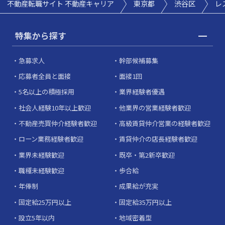
不動産転職サイト 不動産キャリア
東京都
渋谷区
レ
特集から探す
急募求人
幹部候補募集
応募者全員と面接
面接1回
5名以上の積極採用
業界経験者優遇
社会人経験10年以上歓迎
他業界の営業経験者歓迎
不動産売買仲介経験者歓迎
高級賃貸仲介営業の経験者歓迎
ローン業務経験者歓迎
賃貸仲介の店長経験者歓迎
業界未経験歓迎
既卒・第2新卒歓迎
職種未経験歓迎
歩合給
年俸制
成果給が充実
固定給25万円以上
固定給35万円以上
設立5年以内
地域密着型