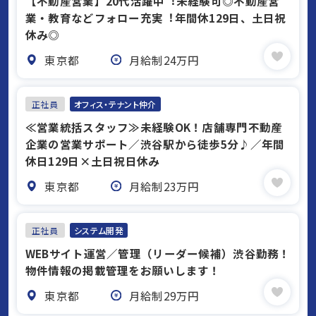
【不動産営業】20代活躍中︕未経験可◎不動産営
業・教育などフォロー充実︕年間休129⽇、⼟⽇祝
休み◎
東京都
月給制24万円
正社員
オフィス・テナント仲介
≪営業統括スタッフ≫未経験OK！店舗専門不動産
企業の営業サポート／渋谷駅から徒歩5分♪／年間
休日129日×土日祝日休み
東京都
月給制23万円
正社員
システム開発
WEBサイト運営／管理（リーダー候補）渋谷勤務！
物件情報の掲載管理をお願いします！
東京都
月給制29万円