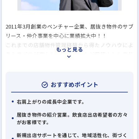
2011年3月創業のベンチャー企業、居抜き物件のサブ
リース・仲介事業を中心に業績拡大中！！
これまでの店舗物件管理経験から得たノウハウによ
もっと見る
るトラブル対応力と、顧客でいたが蓄積された自社
サイトからの反響問い合わせ数が強み◎
◎店舗不動産の分野や居抜きというビジネスモデル
おすすめポイント
はまだまだ未整備な市場であり、弊社のような専門
性の高い企業が必要とされています。
右肩上がりの成長中企業です。
レスタンダードでは店舗不動産経営に関わる人が快
居抜き物件の紹介営業。飲食店出店希望者の方々
適に取引できる環境を作り、新たな基準を創出し続
がお客様です。
けます。
新規出店サポートを通じて、地域活性化、街づく