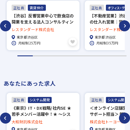
正社員
賃貸仲介
正社員
オフィス・テナ
【渋谷】反響営業中心で飲食店の
【不動産営業】渋谷
開業を支える法人コンサルティン
の仕入れ営業｜営業
グ営業｜年休129日・土日祝休み
集！／年間休日129
レスタンダード株式会社
レスタンダード株式会
｜住宅・食事手当あり
◎
東京都渋谷区
東京都渋谷区
月給制25万円
月給制35万円
あなたにあった求人
正社員
システム開発
正社員
システム開発
《東京》IT・DX戦略/社内SE ★
＜オンライン店舗営
若手メンバー活躍中！★ ～シス
サポート担当＞ 新設
テムの内製化や新規システムの導
げ！働きやすさ抜群
大和財託株式会社
株式会社トーヨーホー
入をお任せします！～
環境です◎
東京都渋谷区
東京都葛飾区