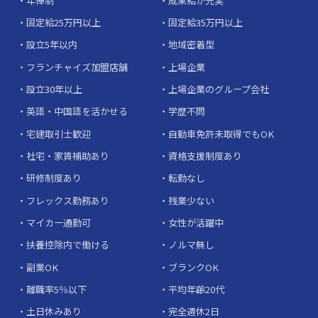
年俸制
成果給が充実
固定給25万円以上
固定給35万円以上
設立5年以内
地域密着型
フランチャイズ加盟店舗
上場企業
設立30年以上
上場企業のグループ会社
英語・中国語を活かせる
学歴不問
宅建取引士歓迎
自動車免許未取得でもOK
社宅・家賃補助あり
資格支援制度あり
研修制度あり
転勤なし
フレックス勤務あり
残業少ない
マイカー通勤可
女性が活躍中
扶養控除内で働ける
ノルマ無し
副業OK
ブランクOK
離職率5％以下
平均年齢20代
土日休みあり
完全週休2日