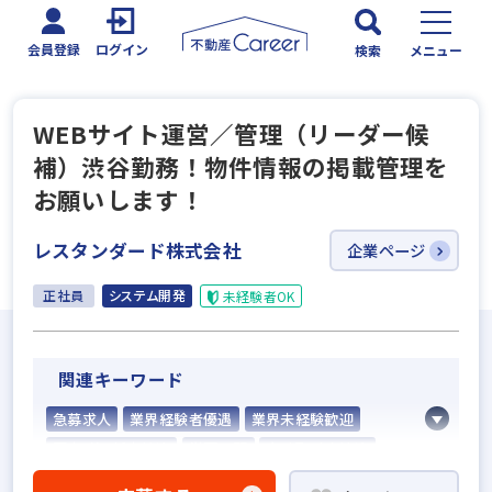
会員登録
ログイン
検索
メニュー
WEBサイト運営／管理（リーダー候
補）渋谷勤務！物件情報の掲載管理を
お願いします！
レスタンダード株式会社
企業ページ
正社員
システム開発
未経験者OK
関連キーワード
急募求人
業界経験者優遇
業界未経験歓迎
既卒・第2新卒歓迎
学歴不問
宅建取引士歓迎
社宅・家賃補助あり
転勤なし
女性が活躍中