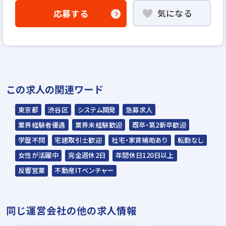
気になる
応募する
「応募フォームへ」よりエントリー
▼
書類選考
▼
面接（1回〜数回）
この求人の関連ワード
▼
内定
東京都
渋谷区
システム開発
急募求人
応募から内定までは約2〜3週間を予定してい
業界経験者優遇
業界未経験歓迎
既卒・第2新卒歓迎
ます。
学歴不問
宅建取引士歓迎
社宅・家賃補助あり
転勤なし
女性が活躍中
完全週休2日
年間休日120日以上
※入社時期は相談に応じます。
反響営業
不動産ITベンチャー
※現在、在職中の方も積極的にご応募くださ
い。応募の秘密は厳守いたします。
同じ運営会社の他の求人情報