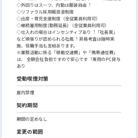
◇外回りはスーツ、内勤は服装⾃由︕
◇リファラル採⽤報奨⾦制度
◇出産・育児⽀援制度（全従業員利⽤可）
◇継続雇⽤制度(勤務延⻑) （全従業員利⽤可）
◇仕⼊れの場合はインセンティブあり︕「社⻑賞」
など頑張りが認められる社⾵︕ 昇格考査は随時実
施、役職⼿当も⽀給あります。
※業務活動に係る「移動交通費」や「携帯通信費」
は、 全額会社負担ですので安⼼です︕専⽤のPC貸与
あり
受動喫煙対策
屋内禁煙
契約期間
期間の定めなし
変更の範囲