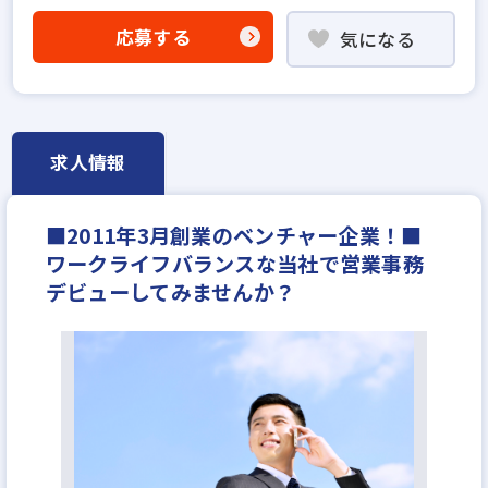
既卒・第2新卒歓迎
職種未経験歓迎
成果給が充実
応募する
気になる
学歴不問
宅建取引士歓迎
自動車免許未取得でもOK
研修制度あり
転勤なし
残業少ない
女性が活躍中
土日休みあり
完全週休2日
年間休日120日以上
反響営業
求人情報
不動産ITベンチャー
月給23万円
■2011年3月創業のベンチャー企業！■
ワークライフバランスな当社で営業事務
デビューしてみませんか？