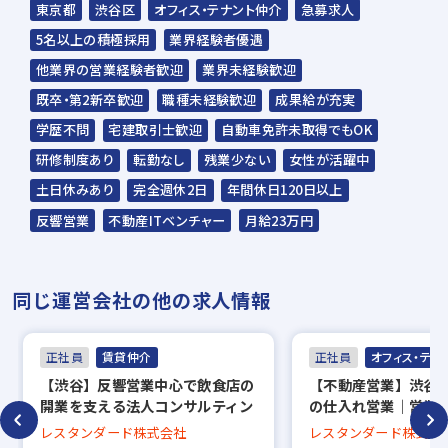
内定
東京都
渋谷区
オフィス・テナント仲介
急募求人
応募から内定までは約2〜3週間を予定してい
5名以上の積極採用
業界経験者優遇
ます。
他業界の営業経験者歓迎
業界未経験歓迎
既卒・第2新卒歓迎
職種未経験歓迎
成果給が充実
※入社時期は相談に応じます。
学歴不問
宅建取引士歓迎
自動車免許未取得でもOK
※現在、在職中の方も積極的にご応募くださ
研修制度あり
転勤なし
残業少ない
女性が活躍中
い。応募の秘密は厳守いたします。
土日休みあり
完全週休2日
年間休日120日以上
反響営業
不動産ITベンチャー
月給23万円
同じ運営会社の他の求人情報
正社員
賃貸仲介
正社員
オフィス・テナ
【渋谷】反響営業中心で飲食店の
【不動産営業】渋谷
開業を支える法人コンサルティン
の仕入れ営業｜営業
グ営業｜年休129日・土日祝休み
集！／年間休日129
レスタンダード株式会社
レスタンダード株式会
｜住宅・食事手当あり
◎