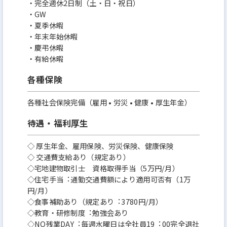
・完全週休2日制（土・日・祝日）
・GW
・夏季休暇
・年末年始休暇
・慶弔休暇
・有給休暇
各種保険
各種社会保険完備（雇用 • 労災 • 健康 • 厚生年金）
待遇・福利厚生
◇ 厚⽣年⾦、雇⽤保険、労災保険、健康保険
◇ 交通費⽀給あり（規定あり）
◇宅地建物取引⼠ 資格取得⼿当（5万円/⽉）
◇住宅⼿当︓通勤交通費額により適⽤可否有（1万
円/⽉）
◇⾷事補助あり（規定あり︓3780円/⽉）
◇教育・研修制度︓勉強会あり
◇NO残業DAY︓毎週⽔曜⽇は全社員19︓00完全退社