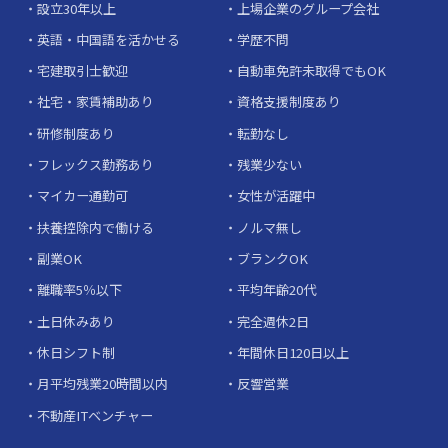
設立30年以上
上場企業のグループ会社
英語・中国語を活かせる
学歴不問
宅建取引士歓迎
自動車免許未取得でもOK
社宅・家賃補助あり
資格支援制度あり
研修制度あり
転勤なし
フレックス勤務あり
残業少ない
マイカー通勤可
女性が活躍中
扶養控除内で働ける
ノルマ無し
副業OK
ブランクOK
離職率5％以下
平均年齢20代
土日休みあり
完全週休2日
休日シフト制
年間休日120日以上
月平均残業20時間以内
反響営業
不動産ITベンチャー