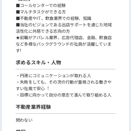
■コールセンターでの経験
■マルチタスクができる方
■不動産やIT、飲食業界での経験、知識
■当社のビジョンである出店サポートを通じた地域
活性化に共感できる志向の方
★前職がアパレル業界、広告代理店、金融、飲食店
など多様なバックグラウンドの社員が活躍していま
す!
求めるスキル・人物
・円滑にコミュニケーションが取れる⼈
・失敗をしても、その次の⾏動が重視される働きや
すい社⾵で安⼼︕
・⽬標に向かって⾃分の意志で進んで取り組める⼈
不動産業界経験
問わない