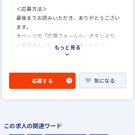
＜応募方法＞
最後までお読みいただき、ありがとうござい
ます。
本ページの「応募フォームヘ」ボタンより、
必要事項をご記入の上ご応募ください。
もっと見る
＜選考プロセス＞
気になる
応募する
「応募フォームへ」よりエントリー
▼
書類選考
▼
面接（1回〜数回）
この求人の関連ワード
▼