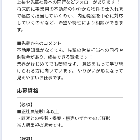
上⻑や先輩社員への同⾏などフォローがあります︕
将来的に事業⽤の不動産の仲介から物件の仕⼊れま
で幅広く担当していくのか、 内勤提案を中⼼に対応
していくのかなど、希望や特性により相談ができま
す。
■先輩からのコメント
不動産知識がなくても、先輩の営業担当への同⾏や
勉強会があり、成⻑できる環境です︕
業界がはじめてでも萎縮せず、 意欲をもって学び続
けられる⽅に向いています。 やりがいが形になって
⾒えやすいお仕事です。
応募資格
【必須】
■正社員経験1年以上
・顧客との折衝・提案・販売いずれかのご経験
※⼈柄重視の選考です。
【歓迎】