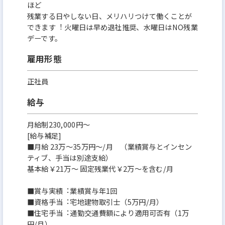
ほど
残業する⽇やしない⽇、メリハリつけて働くことが
できます︕ ⽕曜⽇は早め退社推奨、⽔曜⽇はNO残業
デーです。
雇用形態
正社員
給与
月給制230,000円～
[給与補足]
■⽉給 23万〜35万円〜/⽉ （業績賞与とインセン
ティブ、⼿当は別途⽀給）
基本給￥21万〜 固定残業代￥2万〜を含む/⽉
■賞与実績︓業績賞与年1回
■資格⼿当︓宅地建物取引⼠（5万円/⽉）
■住宅⼿当︓通勤交通費額により適⽤可否有（1万
円/⽉）