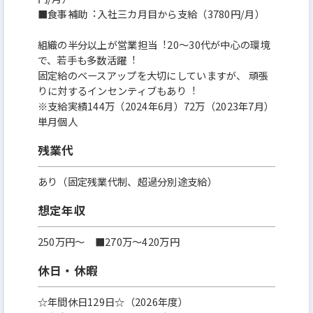
■⾷事補助︓⼊社三カ⽉⽬から⽀給（3780円/⽉）
組織の半分以上が営業担当︕20〜30代が中⼼の環境
で、若⼿も多数活躍︕
固定給のベースアップを⼤切にしていますが、 頑張
りに対するインセンティブもあり︕
※⽀給実績144万（2024年6⽉）72万（2023年7⽉）
単⽉個⼈
残業代
あり（固定残業代制、超過分別途支給）
想定年収
250万円〜 ■270万〜420万円
休日・休暇
☆年間休日129日☆（2026年度）