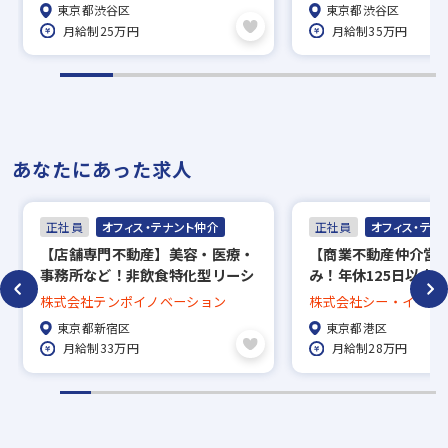
東京都渋谷区
東京都渋谷区
月給制25万円
月給制35万円
あなたにあった求人
正社員
オフィス・テナント仲介
正社員
オフィス・テナ
【店舗専門不動産】美容・医療・
【商業不動産仲介営
事務所など！非飲食特化型リーシ
み！年休125日以上
ング営業/東証スタンダード上場
間15時間
株式会社テンポイノベーション
株式会社シー・イー・
子会社
東京都新宿区
東京都港区
月給制33万円
月給制28万円