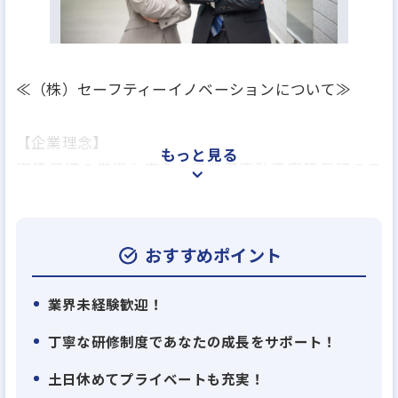
≪（株）セーフティーイノベーションについて≫
【企業理念】
もっと見る
家賃保証の常識を変え、事業用不動産家賃保証のス
タンダードを創造する。
VISION：事業用不動産家賃保証契約数で保証業界
No.1になる
おすすめポイント
VALUE：1．誠実 2．最速 3．協働 4．完遂 5．
成長
業界未経験歓迎！
丁寧な研修制度であなたの成長をサポート！
【事業用家賃保証事業】
土日休めてプライベートも充実！
＜Biz保証について＞