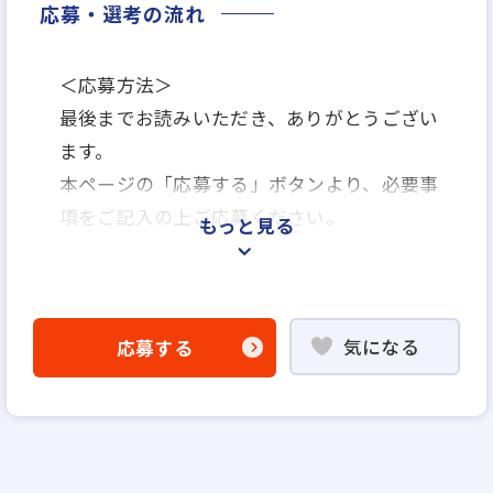
応募・選考の流れ
＜応募方法＞
最後までお読みいただき、ありがとうござい
ます。
本ページの「応募する」ボタンより、必要事
項をご記入の上ご応募ください。
もっと見る
＜選考プロセス＞
「応募する」よりエントリー
気になる
応募する
▼
WEB応募書類による書類選考
▼
説明選考会（電話面談）
※基本的にはお電話でのご面談となります。