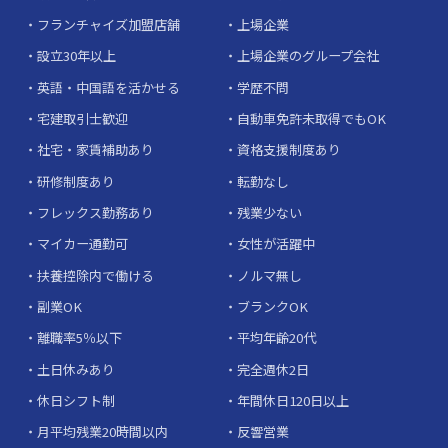
フランチャイズ加盟店舗
上場企業
設立30年以上
上場企業のグループ会社
英語・中国語を活かせる
学歴不問
宅建取引士歓迎
自動車免許未取得でもOK
社宅・家賃補助あり
資格支援制度あり
研修制度あり
転勤なし
フレックス勤務あり
残業少ない
マイカー通勤可
女性が活躍中
扶養控除内で働ける
ノルマ無し
副業OK
ブランクOK
離職率5％以下
平均年齢20代
土日休みあり
完全週休2日
休日シフト制
年間休日120日以上
月平均残業20時間以内
反響営業