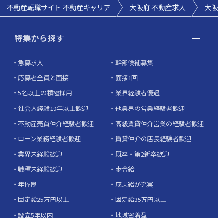
不動産転職サイト 不動産キャリア
大阪府 不動産求人
大阪
特集から探す
急募求人
幹部候補募集
応募者全員と面接
面接1回
5名以上の積極採用
業界経験者優遇
社会人経験10年以上歓迎
他業界の営業経験者歓迎
不動産売買仲介経験者歓迎
高級賃貸仲介営業の経験者歓迎
ローン業務経験者歓迎
賃貸仲介の店長経験者歓迎
業界未経験歓迎
既卒・第2新卒歓迎
職種未経験歓迎
歩合給
年俸制
成果給が充実
固定給25万円以上
固定給35万円以上
設立5年以内
地域密着型