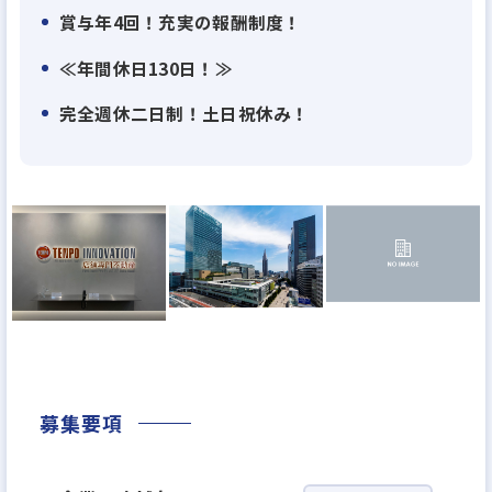
Biz保証は、店舗・事務所・倉庫といった「事業用不
賞与年4回！充実の報酬制度！
動産」に特化した家賃保証サービスです。
≪年間休日130日！≫
グループ企業は事業用物件の転貸借事業を展開して
いるため、グループの豊富なノウハウを活かして、
完全週休二日制！土日祝休み！
貸主様・借主様の双方にとって魅力あるサービスを
提供しています。
＜組織について＞
現在は役員3名と社員29名（派遣社員2名）の32名の
少数精鋭です。（2025年7月現在）
これから入社される方は事業立ち上げメンバーとし
てジョインしていただきます。
現在は新規拡大に力を入れており、2027年3月期に8
募集要項
支店を目指し、事業拡大中です。