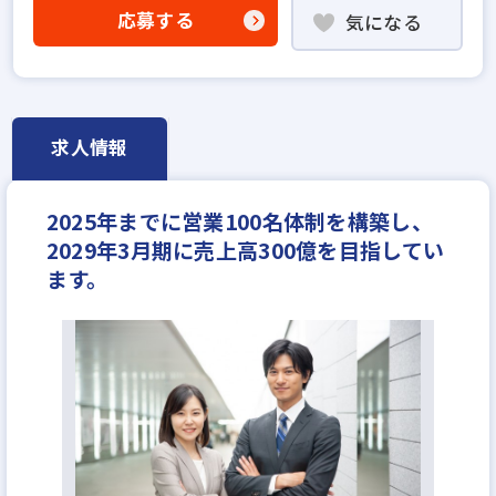
高級賃貸仲介営業の経験者歓迎
業界未経験歓迎
応募する
気になる
既卒・第2新卒歓迎
成果給が充実
固定給25万円以上
上場企業
学歴不問
宅建取引士歓迎
研修制度あり
転勤なし
残業少ない
女性が活躍中
土日休みあり
求人情報
完全週休2日
年間休日120日以上
年収350万円
月給30万円
2025年までに営業100名体制を構築し、
2029年3月期に売上高300億を目指してい
ます。