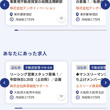
事業用不動産賃貸の総務法務幹部
の募集！／転勤なし
候補（契約審査・作成・文書管
130日！／働きやす
株式会社テンポイノベーション
株式会社テンポイノベ
理）／年間休日130日◎
定着率◎
※入社時期は相談に応じます。
東京都新宿区
東京都新宿区
※現在、在職中の方も積極的にご応募くださ
月給制37万円
月給制27万円
い。応募の秘密は厳守いたします。
あなたにあった求人
正社員
不動産管理・PM・BM
正社員
不動産管理・P
リーシング営業スタッフ募集！／
◆マンスリーマンシ
年間休日125日（土日祝）／企画
ち上げメンバーの募
提案が好きな方歓迎！
地：大阪／土日休み
株式会社賃貸経営サポート
エスリード賃貸株式会
◎
大阪府大阪市中央区
大阪府大阪市北区
月給制27万円
月給制39万円