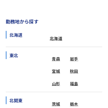
勤務地から探す
北海道
北海道
東北
青森
岩手
宮城
秋田
山形
福島
北関東
茨城
栃木