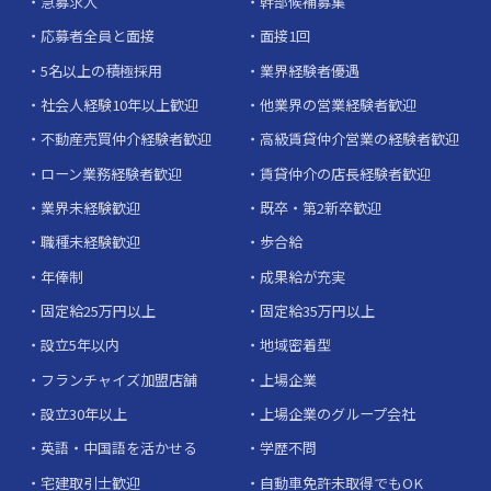
急募求人
幹部候補募集
応募者全員と面接
面接1回
5名以上の積極採用
業界経験者優遇
社会人経験10年以上歓迎
他業界の営業経験者歓迎
不動産売買仲介経験者歓迎
高級賃貸仲介営業の経験者歓迎
ローン業務経験者歓迎
賃貸仲介の店長経験者歓迎
業界未経験歓迎
既卒・第2新卒歓迎
職種未経験歓迎
歩合給
年俸制
成果給が充実
固定給25万円以上
固定給35万円以上
設立5年以内
地域密着型
フランチャイズ加盟店舗
上場企業
設立30年以上
上場企業のグループ会社
英語・中国語を活かせる
学歴不問
宅建取引士歓迎
自動車免許未取得でもOK