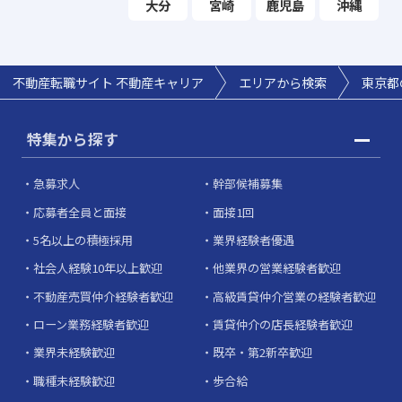
大分
宮崎
鹿児島
沖縄
不動産転職サイト 不動産キャリア
エリアから検索
東京都
特集から探す
急募求人
幹部候補募集
応募者全員と面接
面接1回
5名以上の積極採用
業界経験者優遇
社会人経験10年以上歓迎
他業界の営業経験者歓迎
不動産売買仲介経験者歓迎
高級賃貸仲介営業の経験者歓迎
ローン業務経験者歓迎
賃貸仲介の店長経験者歓迎
業界未経験歓迎
既卒・第2新卒歓迎
職種未経験歓迎
歩合給