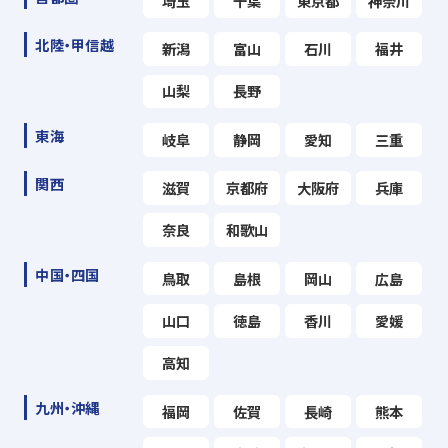
埼玉
千葉
東京都
神奈川
北陸・甲信越
新潟
富山
石川
福井
山梨
長野
東海
岐阜
静岡
愛知
三重
関西
滋賀
京都府
大阪府
兵庫
奈良
和歌山
中国・四国
鳥取
島根
岡山
広島
山口
徳島
香川
愛媛
高知
九州・沖縄
福岡
佐賀
長崎
熊本