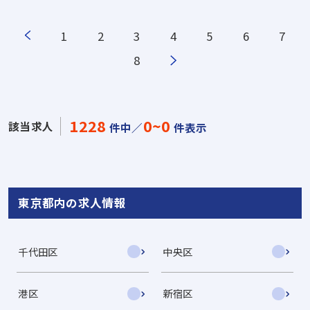
1
2
3
4
5
6
7
8
1228
0~0
該当求人
件中／
件表示
東京都内の求人情報
千代田区
中央区
港区
新宿区