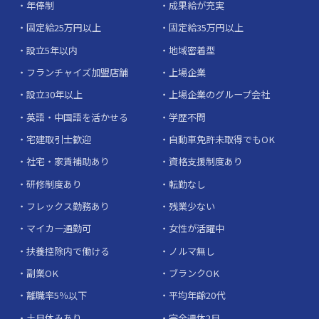
年俸制
成果給が充実
固定給25万円以上
固定給35万円以上
設立5年以内
地域密着型
フランチャイズ加盟店舗
上場企業
設立30年以上
上場企業のグループ会社
英語・中国語を活かせる
学歴不問
宅建取引士歓迎
自動車免許未取得でもOK
社宅・家賃補助あり
資格支援制度あり
研修制度あり
転勤なし
フレックス勤務あり
残業少ない
マイカー通勤可
女性が活躍中
扶養控除内で働ける
ノルマ無し
副業OK
ブランクOK
離職率5％以下
平均年齢20代
土日休みあり
完全週休2日