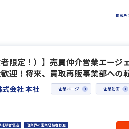
掲載を
験者限定！）】売買仲介営業エージ
大歓迎！将来、買取再販事業部への
RS株式会社 本社
企業ページ
企業動画
界経験者優遇
他業界の営業経験者歓迎