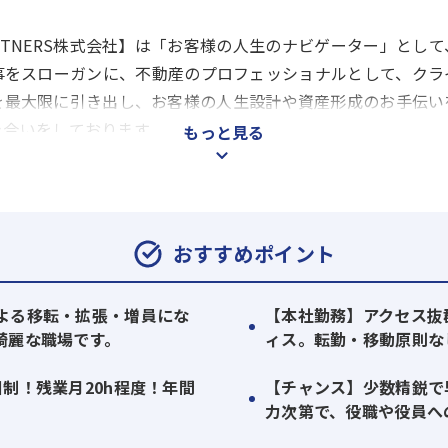
T PARTNERS株式会社】は「お客様の人生のナビゲーター」
事をスローガンに、不動産のプロフェッショナルとして、クラ
を最大限に引き出し、お客様の人生設計や資産形成のお手伝い
き合いをしております。
もっと見る
が、令和5年度の予定売上高は約37億円と売上に対し少数精
長しており、社長は30代、社員は20代～40代で活気に満ちた
ザイナーズオフィスビルに移転したばかりです。席数も十分に
おすすめポイント
現在は株式上場の準備中となります。
よる移転・拡張・増員にな
【本社勤務】アクセス抜
5名前後の方を弊社の新たな仲間として採用採用させて頂く予
綺麗な職場です。
ィス。転勤・移動原則な
仲介営業）」では、居住用不動産や投資用不動産を探されて
制！残業月20h程度！年間
【チャンス】少数精鋭で
力次第で、役職や役員へ