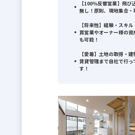
【100％反響営業】飛
◆弊社の特徴としまして、一般的
無し！原則、現地集合・
マンションや土地の仲介や仕入は
保有物件、その他底地・借地・再
【将来性】経験・スキル
社』になります。
買営業やオーナー様の資
も可能！
◆売買仲介経験者の方はご存知の
【愛着】土地の取得・建
単には売買仲介できない時代とな
賃貸管理まで自社で行っ
より高付加価値を付ける事が可能
す！
より自社商品物件物件の豊富さや
においても一定数の売買仲介が可
◆本ページは、「売買仲介エージ
販売・コンサル都心の高級住宅・
おります。「売買仲介エージェン
門への移動等も可能です。