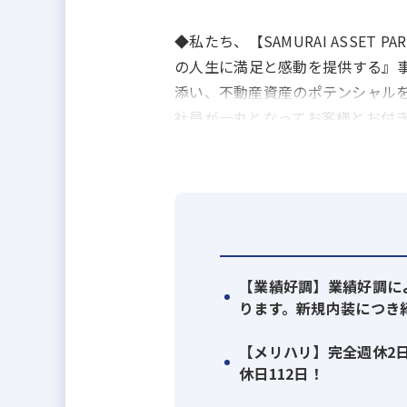
◆私たち、【SAMURAI ASSE
の人生に満足と感動を提供する』
添い、不動産資産のポテンシャル
社員が一丸となってお客様とお付
◆弊社の従業員は15人と少数です
創業8年目で売上高約24倍の急成
ぐの全面ガラス張りで近代的なデ
のある方いつでも入社可能です！
【業績好調】業績好調に
◆今回は、業績好調により新規に
ります。新規内装につき
◆「売買仲介エージェント（売買
【メリハリ】完全週休2日
をして頂きます。
休日112日！