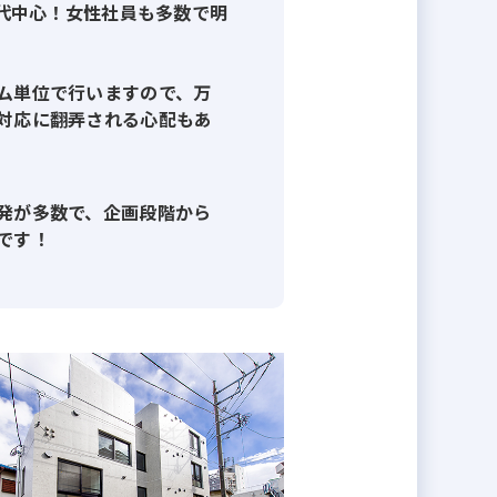
0代中心！女性社員も多数で明
社ではなく、中小企業ながらも区分
ン開発、再開発・地上げ案件、長期
応可能な数少ない『総合型不動産会
ム単位で行いますので、万
対応に翻弄される心配もあ
における不動産仲介がが難しく、簡
入や、仕入れ不動産に長期開発等に
発が多数で、企画段階から
産仕入れができております。それに
です！
の増加による売買仲介の困難な時代
向け、新築１棟マンションの建築・
動産業として幅広い事業を展開して
次第では本人の希望によりその他部