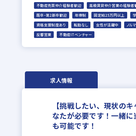
不動産売買仲介経験者歓迎
高級賃貸仲介営業の経験者
既卒・第2新卒歓迎
年俸制
固定給25万円以上
資格支援制度あり
転勤なし
女性が活躍中
ノル
反響営業
不動産ITベンチャー
求人情報
【挑戦したい、現状のキ
なたが必要です！一緒に
も可能です！