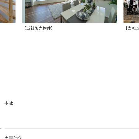
けも是非お調べください。創業8年目でありながら万全な財務
を得ております。中小企業にありがちな、買いたい物件なのに
【当社販売物件】
【当社
業界かと思いますが、不動産業界はＩＴ業界などと違い、目に
なリフォームをするか、どのような室内カラーにするか等、
した建物が地図に残るというのはとてもワクワクしませんか。
にこんな賃貸住宅ができるのか等、日々リアルに変化する不動
パワーではなく、成⾧止めず、次へと続ける意欲と情熱のある
本社
または新しくチャレンジする意欲と情熱のある方、他社では
ーを心待ちにしております。年功序列でない、フラットな評価
社長の顔が見えない大手とは一線を画します！是非、「意欲と
売買仲介