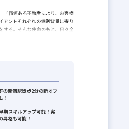
として、『価値ある不動産により、お客様
イアントそれぞれの個別背景に寄り
をする。そんな使命のもと、日々全
鋭のスタッフで運営されております。
会社です。業務拡大により、新宿駅す
確保しておりますので、意欲と情熱
群の新宿駅徒歩2分の新オフ
定です！
し！
いる又は売却されたいお客様の接客
早期スキルアップ可能！実
の昇格も可能！