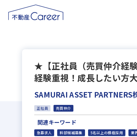
★【正社員（売買仲介経
経験重視！成長したい方
SAMURAI ASSET PARTNE
正社員
売買仲介
関連キーワード
急募求人
幹部候補募集
5名以上の積極採用
業