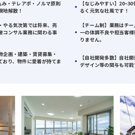
び込み・テレアポ・ノルマ原則
【なじみやすい】20~3
な区分マンションだけ、建売戸建てのみという特化型不動産会
現地解散！
るく元気な社風です！
もちろんの事、収益用地や新築アパート開発・分譲マンショ
建築不可物件等、全ての不動産の仲介や仕入れについて対
・やる気次第では将来、売
【チーム制】業務はチー
産コンサル業務に関わる事
一の体調不良や担当客様
りません。
通り、近年は売出物件の減少や売出価格の増加により中所企業
物企画・建築・賃貸募集・
っております。弊社は物件種別に関わらない全方位的物件の仕
【自社開発多数】自社開
ており、物件に愛着が持てま
、さらに万全案財務内容により、直近においても安定的な不動
デザイン等の関与も可能
既存オーナー様からの信頼により、売出物件の減少や売出価格
能になっております。
ェント（売買仲介営業）」の募集ですが、弊社は富裕層や大家
区分マンションのデザインリフォームおよび販売等、総合不
ト（売買仲介営業）」で当初入社した場合においても、やる気