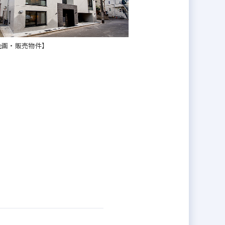
内容により、企業信用格付けにおい
資金力が無く買えないという状況に
企画・販売物件】
見えるリアルな現物を扱います。建
実際に頭で考えた事がリアルな形に
弊社スタッフはいつも、こんなに部
産をワクワク・ドキドキ楽しんでい
人材です。
なく是非弊社で働きませんか？意欲
により年齢関係なく、実力次第で、
情熱のある方」のご応募心よりお待