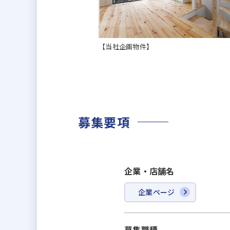
◆弊社の財務状況や企業信用格付
ても中小企業では少ない高格付け
は致しません！
【当社企画物件】
◆不動産業界は最初馴染みにくい
物の企画をどうするか、どのよう
なる珍しい業界です。自分が企画
屋の印象が変わるのか、この土地
募集要項
ます！
◆今、私たちに必要なのは、マン
企業・店舗名
◆今までの経験を活かしたい方、
企業ページ
と情熱のあるスタッフが新メンバ
役職や役員への昇格も可能です。
ちしております！
募集職種