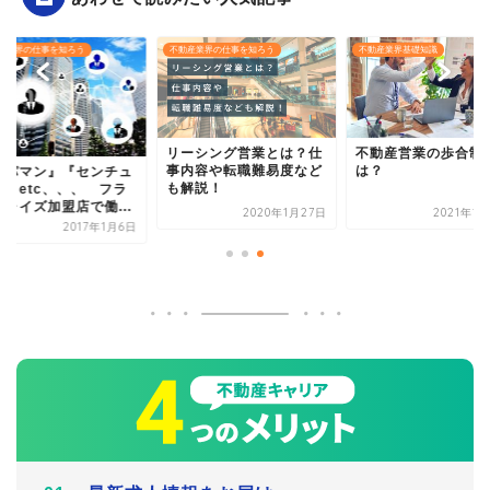
産業界の仕事を知ろう
不動産業界の仕事を知ろう
不動産業界基礎知識
リーシング営業とは？仕
不動産営業の歩合制
事内容や転職難易度など
は？
アパマン』『センチュ
も解説！
ー』etc、、、 フラ
チャイズ加盟店で働...
2020年1月27日
2021年1
2017年1月6日