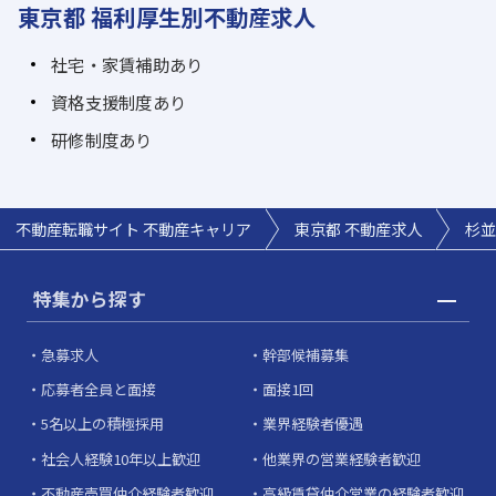
東京都 福利厚生別不動産求人
社宅・家賃補助あり
資格支援制度あり
研修制度あり
不動産転職サイト 不動産キャリア
東京都 不動産求人
杉並
特集から探す
急募求人
幹部候補募集
応募者全員と面接
面接1回
5名以上の積極採用
業界経験者優遇
社会人経験10年以上歓迎
他業界の営業経験者歓迎
不動産売買仲介経験者歓迎
高級賃貸仲介営業の経験者歓迎