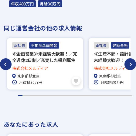
本社：東京都港区赤坂2-15-16 赤坂ふく
年収400万円
月給30万円
源ビル7F
▼
同じ運営会社の他の求人情報
面接（オンライン面接可）
▼
正社員
不動産企画開発
正社員
建築事務
内定
≪企画営業≫未経験大歓迎！／完
≪生産本部・設計品
全週休2日制／充実した福利厚生
未経験大歓迎！／完全
※入社時期は相談に応じます。
あり
／充実した福利厚生
株式会社メルディア
株式会社メルディア
須
※現在、在職中の方も積極的にご応募くださ
東京都杉並区
東京都杉並区
い。応募の秘密は厳守いたします。
月給制30万円
月給制30万円
あなたにあった求人