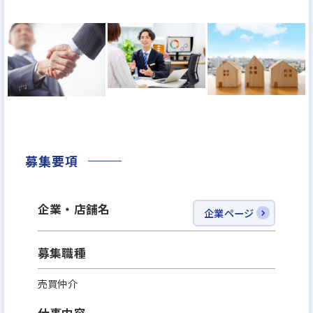
≪メルディアのカルチャー≫
◎PJチーム
「営業」「設計」「施工管理」によるプロジェクト
チームを組み、相互で連携をしながら1からコンセプ
トを考え、家づくりを進めていきます。
各職種のプロがそれぞれの目線から意見をぶつけ合
うことで、それぞれの業種の経験だけでは身につか
ない、幅広い知識とスキルを身につけることができ
募集要項
ます。
企業・店舗名
◎家づくりへのこだわり
企業ページ
その土地やそこに住まうお客様のライフスタイルは
それぞれが特別かつ、1つとして同じものはないから
募集職種
こそ、メルディアグループは1棟1棟異なる住宅を作
売買仲介
っています。
仕事内容