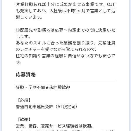
す。20代30代の若手社員が多く、職場では上司や先
客業経験あれば十分に成果が出せる事業です。OJT
輩とも気軽に話せる雰囲気で非常に活気のある職場
も充実しており、入社後は平均1か月で営業として活
躍しています。
です。同業種からの転職者はもちろん、最近では異
業種からの未経験入社も増えています。
◎配属先や勤務地は応募～内定までの間に決定いた
します。
あなたのスキルに合った業務を割り振り、先輩社員
のレクチャーを受けながら覚えられるので、
住宅の知識や営業の経験に自信がない方でも安心で
す。
応募資格
経験・学歴不問★未経験歓迎
【必須】
普通自動車運転免許（AT限定可）
【歓迎】
営業、接客、販売サービス経験者は歓迎。