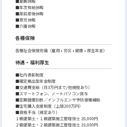
■夏期休暇
■年次有給休暇
■産前産後休暇
■育児休暇
■介護休暇
各種保険
各種社会保険完備（雇用 • 労災 • 健康 • 厚生年金）
待遇・福利厚生
■社内表彰制度
■確定拠出型年金制度
■交通費支給（月3万円まで/他規程あり）
■スマートフォン、ノートパソコン貸与
■定期健康診断／インフルエンザ予防接種補助
■住宅購入支援制度（上限200万円）
■資格手当（規定あり）
１級建築士・１級建築施工管理技士 20,000円
２級建築士・２級建築施工管理技士 10,000円