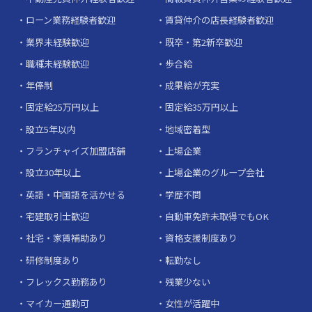
ローン業務経験者歓迎
賃貸仲介の店長経験者歓迎
業界未経験歓迎
既卒・第2新卒歓迎
職種未経験歓迎
歩合給
年俸制
成果給が充実
固定給25万円以上
固定給35万円以上
設立5年以内
地域密着型
フランチャイズ加盟店舗
上場企業
設立30年以上
上場企業のグループ会社
英語・中国語を活かせる
学歴不問
宅建取引士歓迎
自動車免許未取得でもOK
社宅・家賃補助あり
資格支援制度あり
研修制度あり
転勤なし
フレックス勤務あり
残業少ない
マイカー通勤可
女性が活躍中