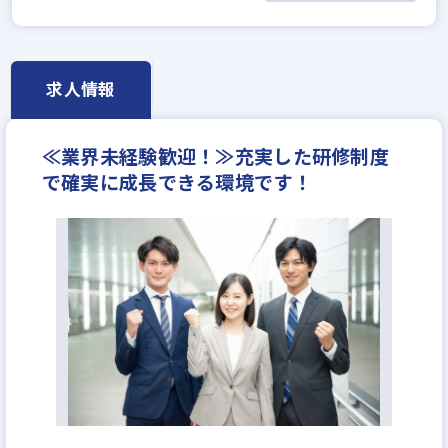
業界未経験歓迎
既卒・第2新卒歓迎
固定給25万円以上
宅建取引士歓迎
社宅・家賃補助あり
研修制度あり
完全週休2日
求人情報
年収400万円
月給30万円
≪業界未経験歓迎！≫充実した研修制度
で確実に成長できる環境です！