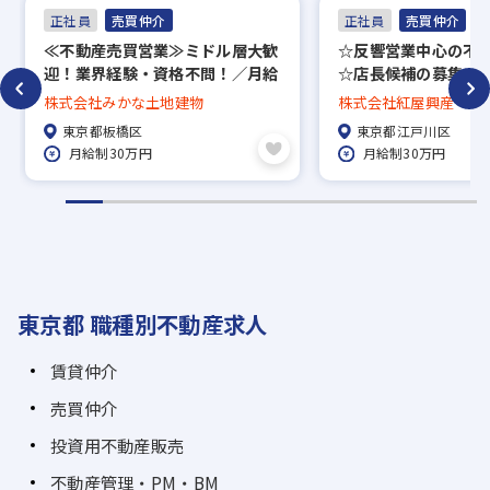
正社員
売買仲介
正社員
売買仲介
≪不動産売買営業≫ミドル層大歓
☆反響営業中心の不
迎！業界経験・資格不問！／月給
☆店長候補の募集！／
30万円～／完全週休2日制・年休
万円以上も目指せる
株式会社みかな土地建物
株式会社紅屋興産
120日
124日
東京都板橋区
東京都江戸川区
月給制30万円
月給制30万円
東京都 職種別不動産求人
賃貸仲介
売買仲介
投資用不動産販売
不動産管理・PM・BM