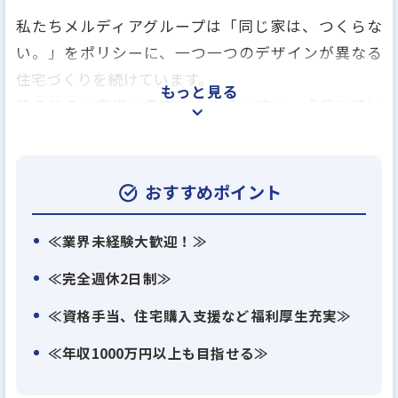
私たちメルディアグループは「同じ家は、つくらな
い。」をポリシーに、一つ一つのデザインが異なる
住宅づくりを続けています。
もっと見る
目の前のお客様に愚直に向き合い続け、成長を続け
てきた私たちは、さらなる高みを目指すため、「第
二次創業期」と銘打ち、新たなステージに突入しま
した。
おすすめポイント
これまでも数々の「変化」と「進化」を重ねてきま
したが、より多くのお客様へ幸せを届けるために
≪業界未経験大歓迎！≫
は、さらなる会社の成長が不可欠です。
≪完全週休2日制≫
会社の成長に貢献しながら自身の成長も実現できる
≪資格手当、住宅購入支援など福利厚生充実≫
絶好の環境で、年齢に関係なく組織の中心となる人
材をお待ちしています。
≪年収1000万円以上も目指せる≫