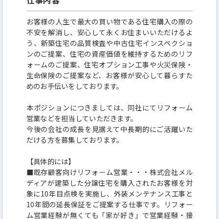
また住宅は公共の芸術と捉え、お客様だけではな
く、その環境に住まう人々の生活を豊かにすること
お客様の人生で最大の買い物である住宅購入の際の
に繋がっていると考えており、家づくりに一切の妥協
不安を解消し、安心して永くお住まいいただけるよ
う、新築住宅の品質検査や中古住宅インスペクショ
はありません。
ンのご提案、住宅の資産価値を維持するためのリフ
ォームのご提案、住宅オプション工事や火災保険・
◎正当な評価制度
生命保険のご提案など、お客様が安心して暮らすた
めのお手伝いをしております。
年齢や社歴に関係なく、全ての社員にチャンスのあ
る評価制度となっています。会社が大きなビジョンを
本ポジションにつきましては、同社にてリフォーム
営業などを担当していただきます。
掲げているからこそ、個人実績だけでなくチームで
今後の会社の成長を見据えて中長期的にご活躍いた
の実績も評価の重要項目となっています。お客様のた
だける方を募集しております。
め、会社のため、そして自身の成長の為に責任を持
【具体的には】
って働ける環境となっています。
■既存顧客向けリフォーム営業・・・株式会社メル
ディアが建築した分譲住宅を購入されたお客様を対
◎風通しの良さ
象に10年目点検を実施し、外装メンテナンス工事と
10年間の延長保証をご提案する仕事です。リフォー
新卒中途に関係なく誰もがすぐに馴染める社風で
ム営業経験が無くても「家が好き」で営業経験・接