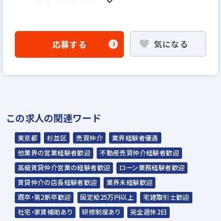
＜選考プロセス＞
「応募する」よりエントリー
▼
気になる
応募する
WEB書類選考
▼
説明選考会（電話面談）
＊説明選考会は代行業者であるスラッシュ株
この求人の関連ワード
式会社が行います＊
スラッシュ株式会社からのご連絡をお待ち
東京都
杉並区
売買仲介
業界経験者優遇
ください。
他業界の営業経験者歓迎
不動産売買仲介経験者歓迎
ご連絡までに7日程度いただく場合があり
高級賃貸仲介営業の経験者歓迎
ローン業務経験者歓迎
ます。予めご了承ください。
賃貸仲介の店長経験者歓迎
業界未経験歓迎
既卒・第2新卒歓迎
固定給25万円以上
宅建取引士歓迎
担当：スラッシュ株式会社
社宅・家賃補助あり
研修制度あり
完全週休2日