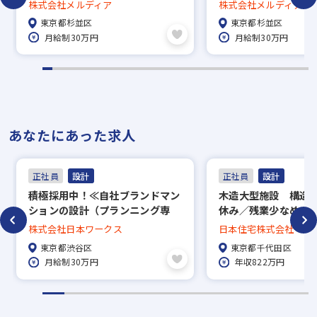
あり
／充実した福利厚生
株式会社メルディア
株式会社メルディア
須
※現在、在職中の方も積極的にご応募くださ
東京都杉並区
東京都杉並区
い。応募の秘密は厳守いたします。
月給制30万円
月給制30万円
あなたにあった求人
正社員
設計
正社員
設計
積極採用中！≪自社ブランドマン
木造大型施設 構造
ションの設計（プランニング専
休み／残業少なめ 月
任）≫土日祝休み／残業ほぼなし
程度
株式会社日本ワークス
日本住宅株式会社
／11連休の長期休暇有
東京都渋谷区
東京都千代田区
月給制30万円
年収822万円