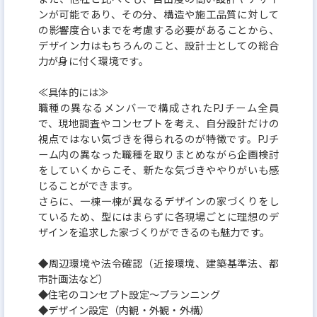
新卒中途に関係なく誰もがすぐに馴染める社風で
ンが可能であり、その分、構造や施工品質に対して
す。20代30代の若手社員が多く、職場では上司や先
の影響度合いまでを考慮する必要があることから、
デザイン力はもちろんのこと、設計士としての総合
輩とも気軽に話せる雰囲気で非常に活気のある職場
力が身に付く環境です。
です。同業種からの転職者はもちろん、最近では異
業種からの未経験入社も増えています。
≪具体的には≫
職種の異なるメンバーで構成されたPJチーム全員
で、現地調査やコンセプトを考え、自分設計だけの
視点ではない気づきを得られるのが特徴です。PJチ
ーム内の異なった職種を取りまとめながら企画検討
をしていくからこそ、新たな気づきややりがいも感
じることができます。
さらに、一棟一棟が異なるデザインの家づくりをし
ているため、型にはまらずに各現場ごとに理想のデ
ザインを追求した家づくりができるのも魅力です。
◆周辺環境や法令確認（近接環境、建築基準法、都
市計画法など）
◆住宅のコンセプト設定～プランニング
◆デザイン設定（内観・外観・外構）