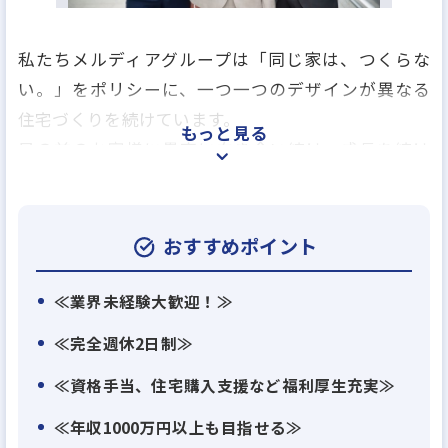
私たちメルディアグループは「同じ家は、つくらな
い。」をポリシーに、一つ一つのデザインが異なる
住宅づくりを続けています。
もっと見る
目の前のお客様に愚直に向き合い続け、成長を続け
てきた私たちは、さらなる高みを目指すため、「第
二次創業期」と銘打ち、新たなステージに突入しま
した。
おすすめポイント
これまでも数々の「変化」と「進化」を重ねてきま
したが、より多くのお客様へ幸せを届けるために
≪業界未経験大歓迎！≫
は、さらなる会社の成長が不可欠です。
≪完全週休2日制≫
会社の成長に貢献しながら自身の成長も実現できる
≪資格手当、住宅購入支援など福利厚生充実≫
絶好の環境で、年齢に関係なく組織の中心となる人
材をお待ちしています。
≪年収1000万円以上も目指せる≫