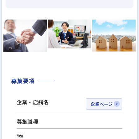
≪メルディアのカルチャー≫
◎PJチーム
「営業」「設計」「施工管理」によるプロジェクト
チームを組み、相互で連携をしながら1からコンセプ
トを考え、家づくりを進めていきます。
各職種のプロがそれぞれの目線から意見をぶつけ合
うことで、それぞれの業種の経験だけでは身につか
ない、幅広い知識とスキルを身につけることができ
募集要項
ます。
企業・店舗名
◎家づくりへのこだわり
企業ページ
その土地やそこに住まうお客様のライフスタイルは
それぞれが特別かつ、1つとして同じものはないから
募集職種
こそ、メルディアグループは1棟1棟異なる住宅を作
設計