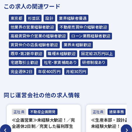
この求人の関連ワード
式会社が行います＊
スラッシュ株式会社からのご連絡をお待ち
東京都
杉並区
設計
業界経験者優遇
ください。
他業界の営業経験者歓迎
不動産売買仲介経験者歓迎
ご連絡までに7日程度いただく場合があり
高級賃貸仲介営業の経験者歓迎
ローン業務経験者歓迎
ます。予めご了承ください。
賃貸仲介の店長経験者歓迎
業界未経験歓迎
既卒・第2新卒歓迎
職種未経験歓迎
固定給25万円以上
担当：スラッシュ株式会社
宅建取引士歓迎
社宅・家賃補助あり
研修制度あり
本社：東京都港区赤坂2-15-16 赤坂ふく
完全週休2日
年収400万円
月給30万円
源ビル7F
▼
同じ運営会社の他の求人情報
面接（オンライン面接可）
▼
正社員
不動産企画開発
正社員
建築事務
内定
≪企画営業≫未経験大歓迎！／完
≪生産本部・設計品
全週休2日制／充実した福利厚生
未経験大歓迎！／完全
※入社時期は相談に応じます。