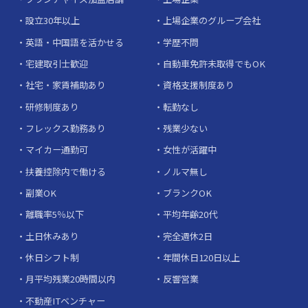
設立30年以上
上場企業のグループ会社
英語・中国語を活かせる
学歴不問
宅建取引士歓迎
自動車免許未取得でもOK
社宅・家賃補助あり
資格支援制度あり
研修制度あり
転勤なし
フレックス勤務あり
残業少ない
マイカー通勤可
女性が活躍中
扶養控除内で働ける
ノルマ無し
副業OK
ブランクOK
離職率5％以下
平均年齢20代
土日休みあり
完全週休2日
休日シフト制
年間休日120日以上
月平均残業20時間以内
反響営業
不動産ITベンチャー