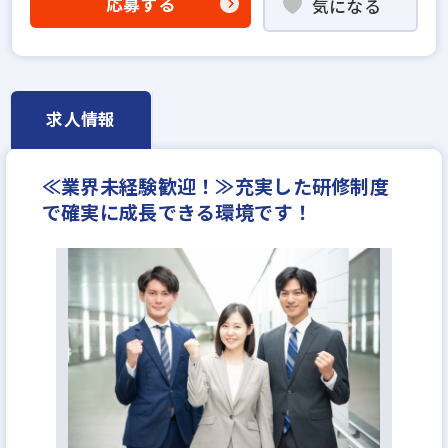
応募する
気になる
ローン業務経験者歓迎
賃貸仲介の店長経験者歓迎
業界未経験歓迎
既卒・第2新卒歓迎
職種未経験歓迎
固定給25万円以上
宅建取引士歓迎
社宅・家賃補助あり
研修制度あり
求人情報
完全週休2日
年収400万円
月給30万円
≪業界未経験歓迎！≫充実した研修制度
で確実に成長できる環境です！